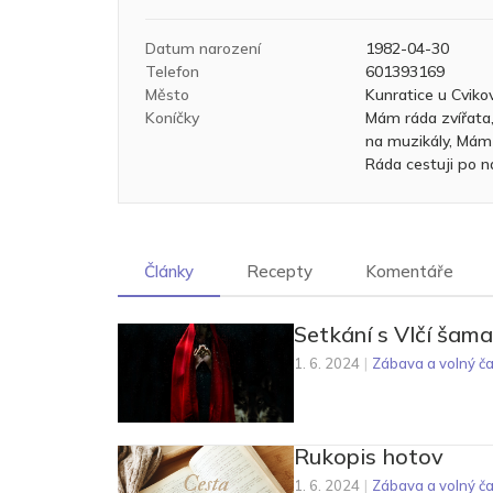
Datum narození
1982-04-30
Telefon
601393169
Město
Kunratice u Cviko
Koníčky
Mám ráda zvířata,
na muzikály, Mám 
Ráda cestuji po n
Články
Recepty
Komentáře
Setkání s Vlčí šam
1. 6. 2024
|
Zábava a volný č
Rukopis hotov
1. 6. 2024
|
Zábava a volný č