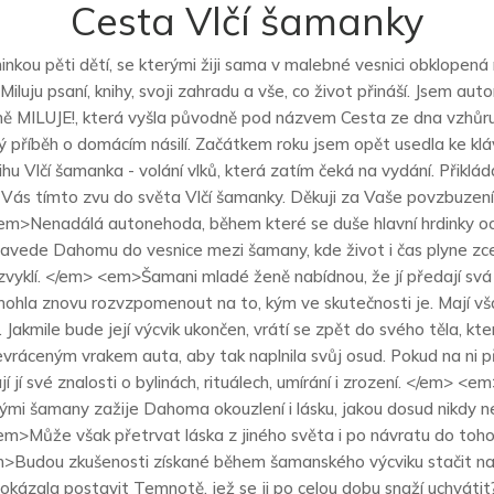
Cesta Vlčí šamanky
kou pěti dětí, se kterými žiji sama v malebné vesnici obklopen
Miluju psaní, knihy, svoji zahradu a vše, co život přináší. Jsem aut
 mě MILUJE!, která vyšla původně pod názvem Cesta ze dna vzhůru
ý příběh o domácím násilí. Začátkem roku jsem opět usedla ke kláv
ihu Vlčí šamanka - volání vlků, která zatím čeká na vydání. Přiklá
Vás tímto zvu do světa Vlčí šamanky. Děkuji za Vaše povzbuzení
 <em>Nenadálá autonehoda, během které se duše hlavní hrdinky o
zavede Dahomu do vesnice mezi šamany, kde život i čas plyne zcel
zvyklí. </em> <em>Šamani mladé ženě nabídnou, že jí předají svá 
mohla znovu rozvzpomenout na to, kým ve skutečnosti je. Mají vš
 Jakmile bude její výcvik ukončen, vrátí se zpět do svého těla, kte
vráceným vrakem auta, aby tak naplnila svůj osud. Pokud na ni př
í jí své znalosti o bylinách, rituálech, umírání i zrození. </em> <
ými šamany zažije Dahoma okouzlení i lásku, jakou dosud nikdy n
m>Může však přetrvat láska z jiného světa i po návratu do toh
>Budou zkušenosti získané během šamanského výcviku stačit na 
kázala postavit Temnotě, jež se ji po celou dobu snaží uchváti