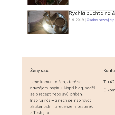
Rychlá buchta na 
8. 9. 2019
|
Osobní rozvoj a p
Ženy s.r.o.
Konta
Jsme komunita žen, které se
T:
+42
navzájem inspirují. Napiš blog, poděl
E:
kom
se o recept nebo svůj příběh.
Inspiruj nás – a nech se inspirovat
zkušenostmi a recenzemi testerek
z Testuj.to.