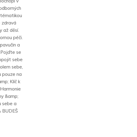
 pochopí v
neodborných
S tématikou
a zdravá
 až děsí.
ornou péči.
 pavučin a
. Pojďte se
opojit sebe
kolem sebe,
ou pouze na
mp; Klíč k
; Harmonie
hy &amp;
u sebe a
 A BUDEŠ