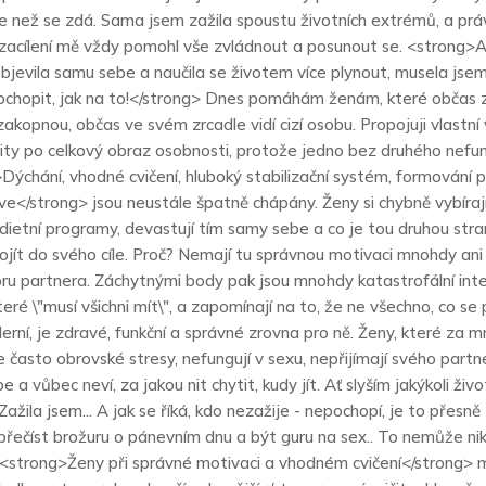
de než se zdá. Sama jsem zažila spoustu životních extrémů, a pr
zacílení mě vždy pomohl vše zvládnout a posunout se. <strong>
 objevila samu sebe a naučila se životem více plynout, musela jse
chopit, jak na to!</strong> Dnes pomáhám ženám, které občas z
akopnou, občas ve svém zrcadle vidí cizí osobu. Propojuji vlastní
mity po celkový obraz osobnosti, protože jedno bez druhého nefun
Dýchání, vhodné cvičení, hluboký stabilizační systém, formování 
ve</strong> jsou neustále špatně chápány. Ženy si chybně vybírají 
dietní programy, devastují tím samy sebe a co je tou druhou stra
ojít do svého cíle. Proč? Nemají tu správnou motivaci mnohdy an
ru partnera. Záchytnými body pak jsou mnohdy katastrofální int
eré \"musí všichni mít\", a zapomínají na to, že ne všechno, co se
erní, je zdravé, funkční a správné zrovna pro ně. Ženy, které za m
ce často obrovské stresy, nefungují v sexu, nepřijímají svého partn
 a vůbec neví, za jakou nit chytit, kudy jít. Ať slyším jakýkoli živo
 Zažila jsem... A jak se říká, kdo nezažije - nepochopí, je to přesně
 přečíst brožuru o pánevním dnu a být guru na sex.. To nemůže ni
<strong>Ženy při správné motivaci a vhodném cvičení</strong> m