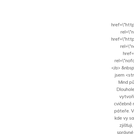
href=\"htt
rel=\"
href=\"htt
rel=\"
href=
rel=\"no
</a> &nbs
jsem <str
Mind pů
Dlouhole
vytvoři
cvičebně 
páteře. V
kde vy sa
zjišťuj
správné