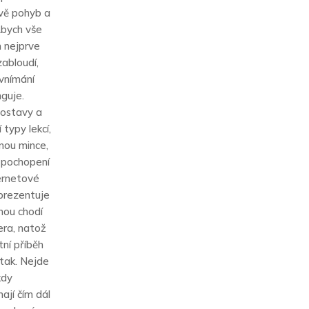
ávě pohyb a
Abych vše
m nejprve
abloudí,
 vnímání
guje.
postavy a
typy lekcí,
nou mince,
i pochopení
ernetové
 prezentuje
nou chodí
era, natož
tní příběh
 tak. Nejde
kdy
ají čím dál