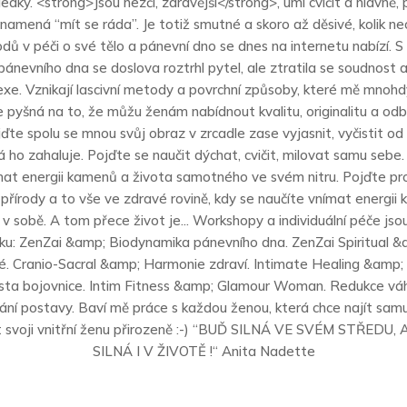
ledky. <strong>Jsou hezčí, zdravější</strong>, umí cvičit a hlavně,
znamená “mít se ráda”. Je totiž smutné a skoro až děsivé, kolik 
dů v péči o své tělo a pánevní dno se dnes na internetu nabízí. 
pánevního dna se doslova roztrhl pytel, ale ztratila se soudnost 
exe. Vznikají lascivní metody a povrchní způsoby, které mě mnohdy
e pyšná na to, že můžu ženám nabídnout kvalitu, originalitu a odb
ďte spolu se mnou svůj obraz v zrcadle zase vyjasnit, vyčistit od
á ho zahaluje. Pojďte se naučit dýchat, cvičit, milovat samu sebe
mat energii kamenů a života samotného ve svém nitru. Pojďte pr
přírody a to vše ve zdravé rovině, kdy se naučíte vnímat energii 
 v sobě. A tom přece život je... Workshopy a individuální péče js
u: ZenZai &amp; Biodynamika pánevního dna. ZenZai Spiritual &a
. Cranio-Sacral &amp; Harmonie zdraví. Intimate Healing &amp
esta bojovnice. Intim Fitness &amp; Glamour Woman. Redukce vá
ní postavy. Baví mě práce s každou ženou, která chce najít sam
t svoji vnitřní ženu přirozeně :-) “BUĎ SILNÁ VE SVÉM STŘEDU,
SILNÁ I V ŽIVOTĚ !“ Anita Nadette