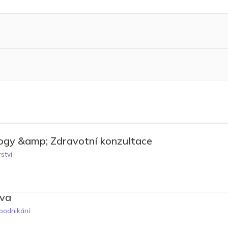
gy &amp; Zdravotní konzultace
ství
ava
 podnikání