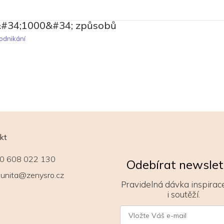
&#34;1000&#34; způsobů
odnikání
kt
0 608 022 130
Odebírat newslet
unita@zenysro.cz
Pravidelná dávka inspirace
i soutěží.