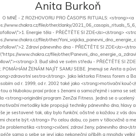
Anita Burkoň
O MNĚ - Z ROZHOVORU PRO ČASOPIS RITUALS: <strong><a
ps://www.chakra.cz/file/other/clanky/2021_06_casopis_rituals_5_6
nofollow\">1. Energie těla - PŘEČTĚTE SI ZDE</a></strong> <st
ps://www.chakra.cz/file/other/Yoni_vajicka_panevni_dno_energie_a
nofollow\">2. Zdraví pánevního dna - PŘEČTĚTE SI ZDE</a></str
\"https://www.chakra.cz/file/other/Panevni_dno_energie_a_zdravi
follow\"><strong>3. Buď silná ve svém středu - PŘEČTĚTE SI ZDE
p; POMÁHÁM ŽENÁM NAJÍT SAMU SEBE. Jmenuji se Anita a původ
ong>zdravotní sestra</strong>. Jako lektorka Fitness forem a 
sobím od r. 1999, od r. 2002 také jako <strong>motivační kouč</
tou a hlubokou praxí práce s ženami a samozřejmě i sama se se
la <strong>originální program ZenZai Fitness. Jedná se o ucelen
motivační metodiky kde propojuji techniky pánevního dna, hlavy 
še je sestavené tak, aby bylo funkční, očistné a každou z vás do
mi chcete být.</strong> Po celou dobu, co jsem v tělocvičně a m
i, že problematika <strong>cvičení, zdraví ženy, pánevního dna</s
 péče sama o sebe se jeví jako nekonečný příběh a mnohdy velký