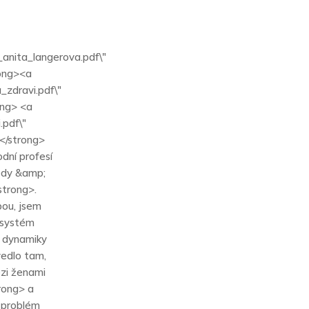
_anita_langerova.pdf\"
rong><a
_zdravi.pdf\"
ong> <a
.pdf\"
</strong>
ní profesí
Body &amp;
strong>.
bou, jsem
ý systém
a dynamiky
vedlo tam,
ezi ženami
trong> a
 problém