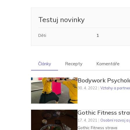
Testuj novinky
Děti
1
Články
Recepty
Komentáře
Bodywork Psycholo
30. 4. 2022
|
Vztahy a partner
Gothic Fitness str
17. 4. 2021
|
Osobní rozvoj a
Gothic Fitness strava