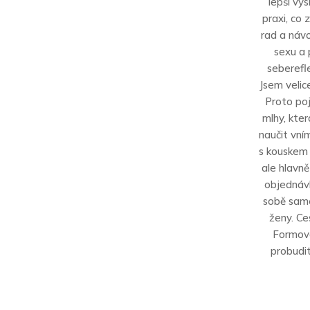
lepší výs
praxi, co 
rad a návo
sexu a 
seberefl
Jsem velic
Proto poj
mlhy, kter
naučit vní
s kouskem 
ale hlavně
objednávk
sobě samé
ženy. C
Formová
probudi