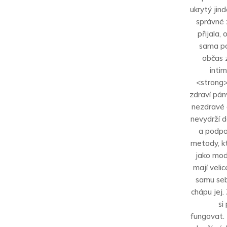
ukrytý jin
správné 
přijala,
sama po
občas z
inti
<strong>
zdraví pán
nezdravé 
nevydrží d
a podpo
metody, kt
jako mod
mají veli
samu sebe
chápu jej.
si
fungovat. 