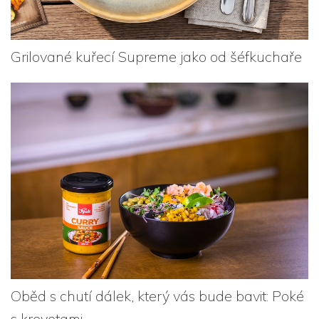
Grilované kuřecí Supreme jako od šéfkuchaře
Oběd s chutí dálek, který vás bude bavit: Poké
s krevetami