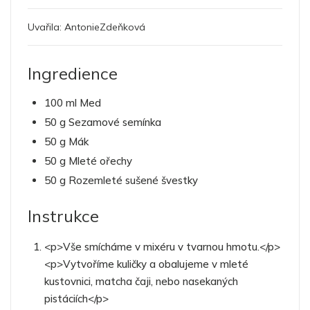
Uvařila:
AntonieZdeňková
Ingredience
100 ml Med
50 g Sezamové semínka
50 g Mák
50 g Mleté ořechy
50 g Rozemleté sušené švestky
Instrukce
<p>Vše smícháme v mixéru v tvarnou hmotu.</p>
<p>Vytvoříme kuličky a obalujeme v mleté
kustovnici, matcha čaji, nebo nasekaných
pistáciích</p>