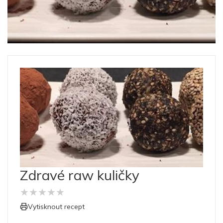
Zdravé raw kuličky
★
★
★
★
★
Vytisknout recept