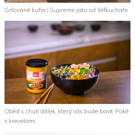
Grilované kuřecí Supreme jako od šéfkuchaře
Oběd s chutí dálek, který vás bude bavit: Poké
s krevetami