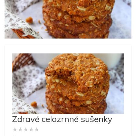
Zdravé celozrnné sušenky
★
★
★
★
★