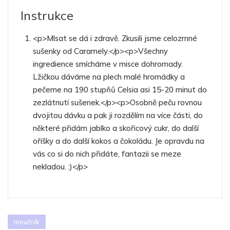
Instrukce
<p>Mlsat se dá i zdravě. Zkusili jsme celozrnné
sušenky od Caramely.</p><p>Všechny
ingredience smícháme v misce dohromady.
Lžičkou dáváme na plech malé hromádky a
pečeme na 190 stupňů Celsia asi 15-20 minut do
zezlátnutí sušenek.</p><p>Osobně peču rovnou
dvojitou dávku a pak ji rozdělím na více části, do
některé přidám jablko a skořicový cukr, do další
oříšky a do další kokos a čokoládu. Je opravdu na
vás co si do nich přidáte, fantazii se meze
nekladou. ;)</p>
moučník