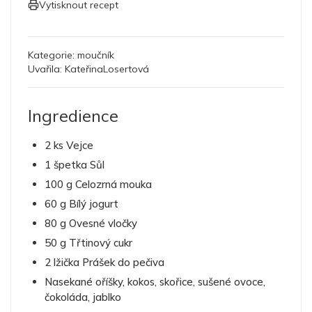
Vytisknout recept
Kategorie:
moučník
Uvařila:
KateřinaLosertová
Ingredience
2 ks Vejce
1 špetka Sůl
100 g Celozrná mouka
60 g Bílý jogurt
80 g Ovesné vločky
50 g Třtinový cukr
2 lžička Prášek do pečiva
Nasekané oříšky, kokos, skořice, sušené ovoce,
čokoláda, jablko