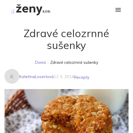
Zdravé celozrnné
sušenky
Domů
»
Zdravé celozrnné sušenky
K
KateřinaLosertová
12. 5. 2014
Recepty