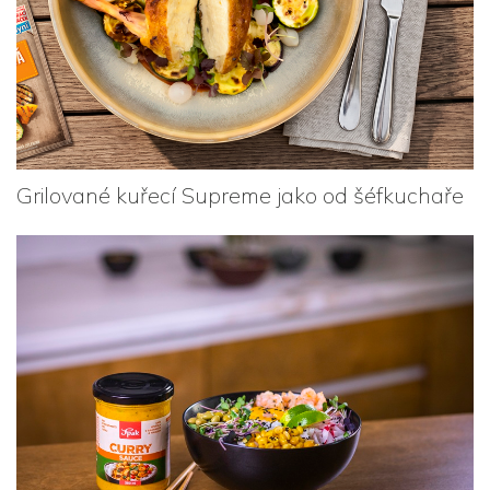
Grilované kuřecí Supreme jako od šéfkuchaře