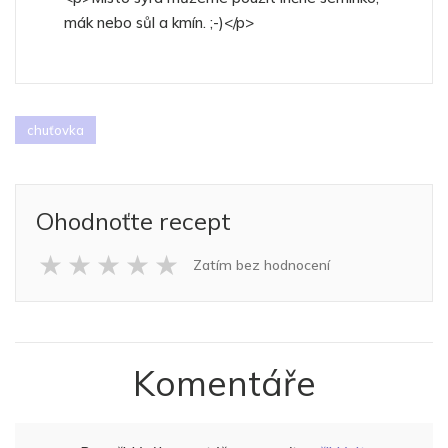
mák nebo sůl a kmín. ;-)</p>
chuťovka
Ohodnoťte recept
★
★
★
★
★
Zatím bez hodnocení
Komentáře