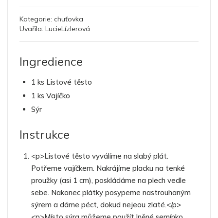
Kategorie:
chuťovka
Uvařila:
LucieLízlerová
Ingredience
1 ks Listové těsto
1 ks Vajíčko
Sýr
Instrukce
<p>Listové těsto vyválíme na slabý plát.
Potřeme vajíčkem. Nakrájíme placku na tenké
proužky (asi 1 cm), poskládáme na plech vedle
sebe. Nakonec plátky posypeme nastrouhaným
sýrem a dáme péct, dokud nejeou zlaté.</p>
<p>Místo sýra můžeme použít lněné semínko,