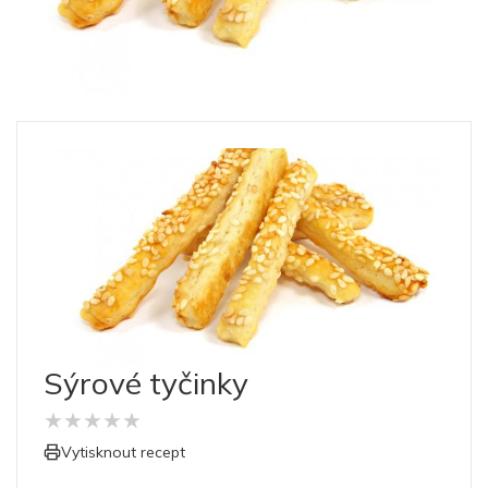
Sýrové tyčinky
★
★
★
★
★
Vytisknout recept