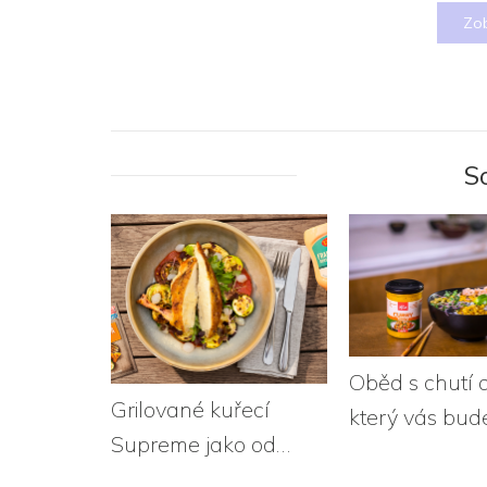
Zob
S
Oběd s chutí 
Grilované kuřecí
který vás bude
Supreme jako od
Poké s krevet
šéfkuchaře