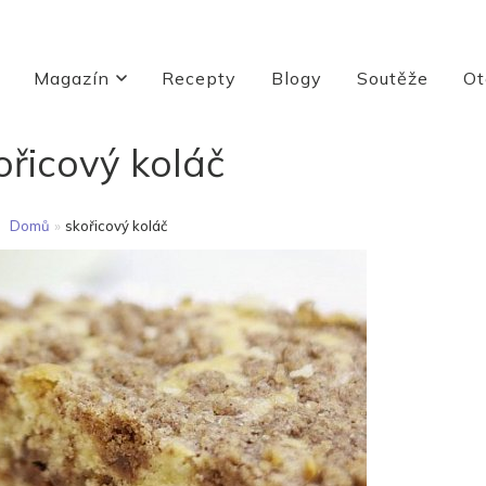
Magazín
Recepty
Blogy
Soutěže
Ot
ořicový koláč
Domů
»
skořicový koláč