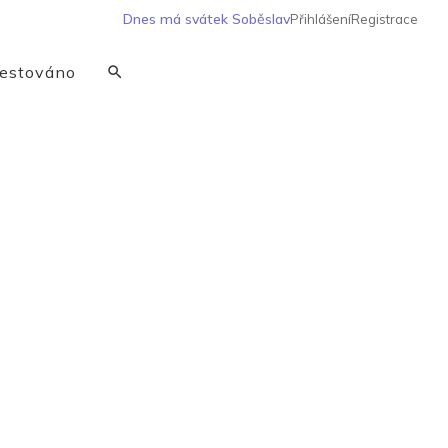
Dnes má svátek
Soběslav
Přihlášení
Registrace
estováno