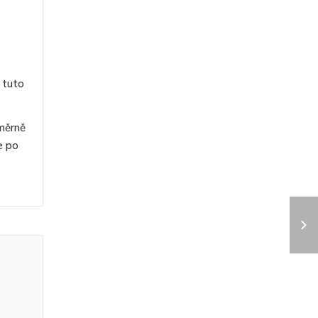
 tuto
měrně
e po