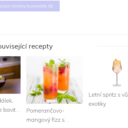
razit všechny komentáře (
6
)
ouvisející recepty
Letní spritz s v
dálek,
exotiky
 bavit:
Pomerančovo-
ami
mangový fizz s