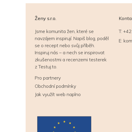
Ženy s.r.o.
Konta
Jsme komunita žen, které se
T:
+42
navzájem inspirují. Napiš blog, poděl
E:
kom
se o recept nebo svůj příběh.
Inspiruj nás – a nech se inspirovat
zkušenostmi a recenzemi testerek
z Testuj.to.
Pro partnery
Obchodní podmínky
Jak využít web naplno