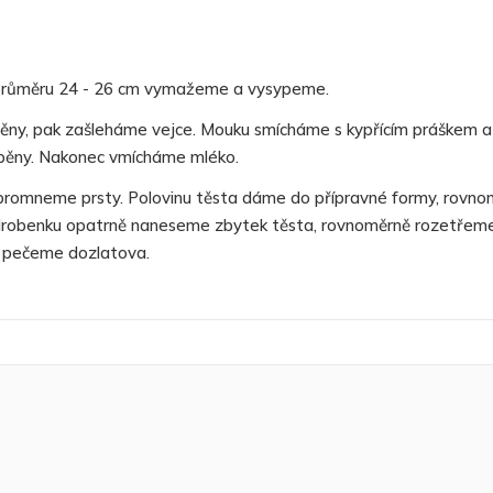
průměru 24 - 26 cm vymažeme a vysypeme.
ny, pak zašleháme vejce. Mouku smícháme s kypřícím práškem a
pěny. Nakonec vmícháme mléko.
promneme prsty. Polovinu těsta dáme do přípravné formy, rovno
drobenku opatrně naneseme zbytek těsta, rovnoměrně rozetřem
 pečeme dozlatova.