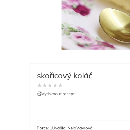
skořicový koláč
★
★
★
★
★
Vytisknout recept
Porce:
1
Uvařila:
NelaVávrová