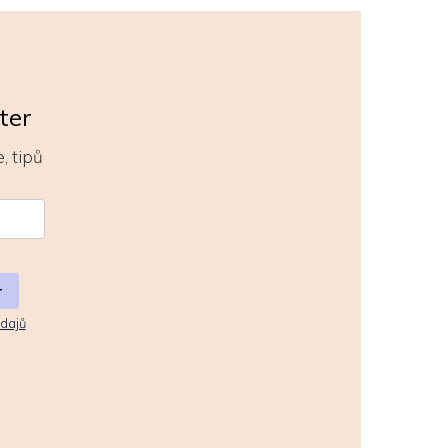
ter
, tipů
r
dajů