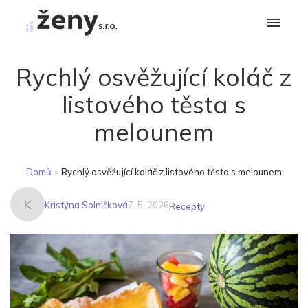
Rychlý osvěžující koláč z
listového těsta s
melounem
Domů
»
Rychlý osvěžující koláč z listového těsta s melounem
K
Kristýna Solničková
7. 5. 2026
Recepty