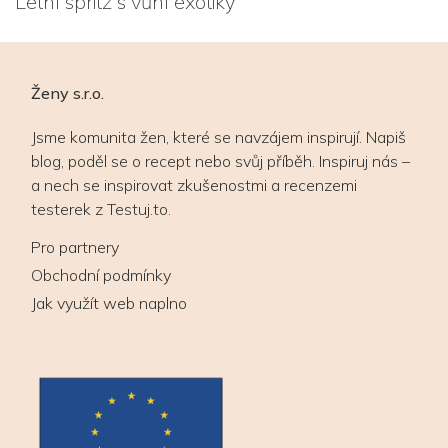
Letní spritz s vůní exotiky
Ženy s.r.o.
Jsme komunita žen, které se navzájem inspirují. Napiš
blog, poděl se o recept nebo svůj příběh. Inspiruj nás –
a nech se inspirovat zkušenostmi a recenzemi
testerek z Testuj.to.
Pro partnery
Obchodní podmínky
Jak využít web naplno