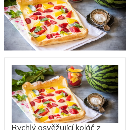
Rychlý osvěžující koláč z