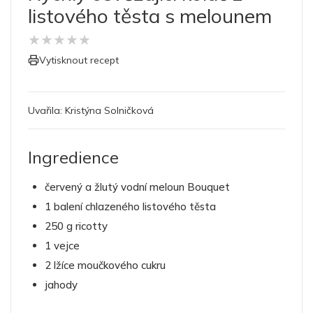
listového těsta s melounem
★
★
★
★
★
Vytisknout recept
Uvařila:
Kristýna Solničková
Ingredience
červený a žlutý vodní meloun Bouquet
1 balení chlazeného listového těsta
250 g ricotty
1 vejce
2 lžíce moučkového cukru
jahody