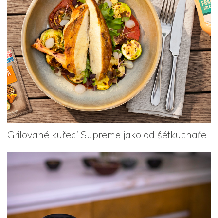
Grilované kuřecí Supreme jako od šéfkuchaře