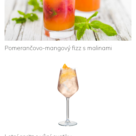
Pomerančovo-mangový fizz s malinami