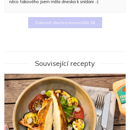
něco takového jsem měla dneska k snídani .-)
Zobrazit všechny komentáře (
6
)
Související recepty