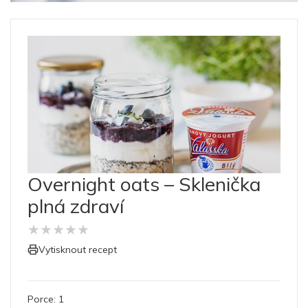
Overnight oats – Sklenička
plná zdraví
★
★
★
★
★
Vytisknout recept
Porce:
1