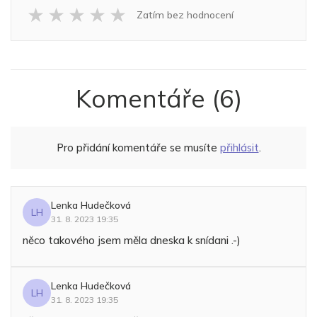
★
★
★
★
★
Zatím bez hodnocení
Komentáře
(6)
Pro přidání komentáře se musíte
přihlásit
.
Lenka Hudečková
LH
31. 8. 2023 19:35
něco takového jsem měla dneska k snídani .-)
Lenka Hudečková
LH
31. 8. 2023 19:35