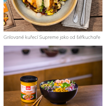
Grilované kuřecí Supreme jako od šéfkuchaře