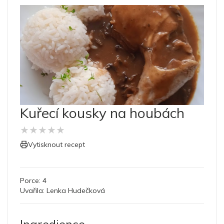
Kuřecí kousky na houbách
★
★
★
★
★
Vytisknout recept
Porce:
4
Uvařila:
Lenka Hudečková
Ingredience