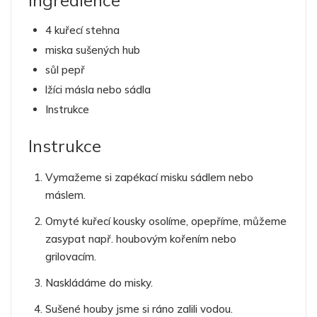
4 kuřecí stehna
miska sušených hub
sůl pepř
lžíci másla nebo sádla
Instrukce
Instrukce
Vymažeme si zapékací misku sádlem nebo
máslem.
Omyté kuřecí kousky osolíme, opepříme, můžeme
zasypat např. houbovým kořením nebo
grilovacím.
Naskládáme do misky.
Sušené houby jsme si ráno zalili vodou.