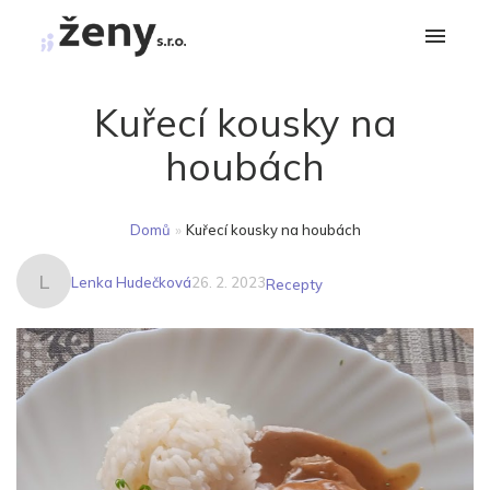
Kuřecí kousky na
houbách
Domů
»
Kuřecí kousky na houbách
L
Lenka Hudečková
26. 2. 2023
Recepty