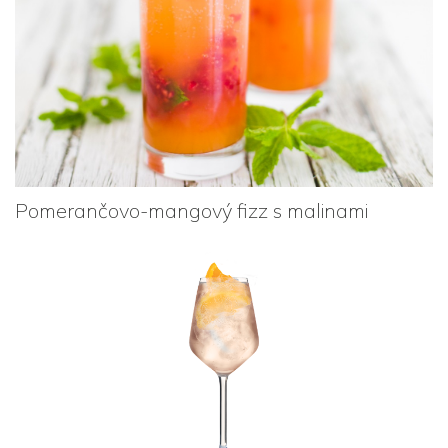
Pomerančovo-mangový fizz s malinami