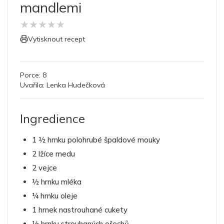
mandlemi
★
★
★
★
★
Vytisknout recept
Porce:
8
Uvařila:
Lenka Hudečková
Ingredience
1 ½ hrnku polohrubé špaldové mouky
2 lžíce medu
2 vejce
½ hrnku mléka
¼ hrnku oleje
1 hrnek nastrouhané cukety
½ hrnku strouhaných ořechů