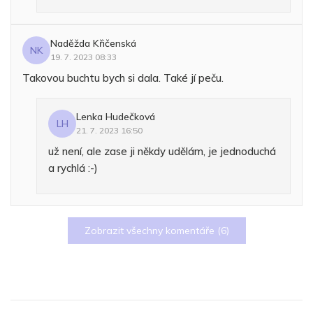
Naděžda Křičenská
NK
19. 7. 2023 08:33
Takovou buchtu bych si dala. Také jí peču.
Lenka Hudečková
LH
21. 7. 2023 16:50
už není, ale zase ji někdy udělám, je jednoduchá
a rychlá :-)
Zobrazit všechny komentáře (
6
)