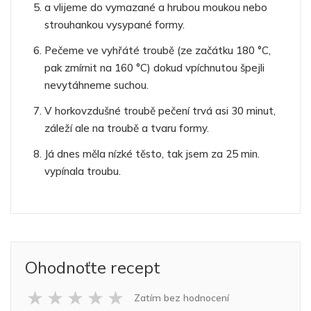
a vlijeme do vymazané a hrubou moukou nebo
strouhankou vysypané formy.
Pečeme ve vyhřáté troubě (ze začátku 180 °C,
pak zmírnit na 160 °C) dokud vpíchnutou špejli
nevytáhneme suchou.
V horkovzdušné troubě pečení trvá asi 30 minut,
záleží ale na troubě a tvaru formy.
Já dnes měla nízké těsto, tak jsem za 25 min.
vypínala troubu.
Ohodnoťte recept
★
★
★
★
★
Zatím bez hodnocení