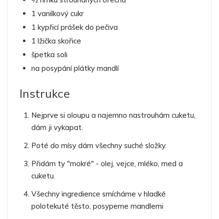
1 vanilkový cukr
1 kypřicí prášek do pečiva
1 lžička skořice
špetka soli
na posypání plátky mandlí
Instrukce
Nejprve si oloupu a najemno nastrouhám cuketu,
dám ji vykapat.
Poté do mísy dám všechny suché složky.
Přidám ty "mokré" - olej, vejce, mléko, med a
cuketu.
Všechny ingredience smícháme v hladké
polotekuté těsto, posypeme mandlemi