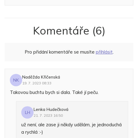
Komentáře
(6)
Pro přidání komentáře se musíte
přihlásit
.
Naděžda Křičenská
NK
19. 7. 2023 08:33
Takovou buchtu bych si dala. Také jí peču.
Lenka Hudečková
LH
21. 7. 2023 16:50
už není, ale zase ji někdy udělám, je jednoduchá
a rychlá :-)