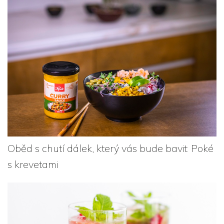
Oběd s chutí dálek, který vás bude bavit: Poké
s krevetami