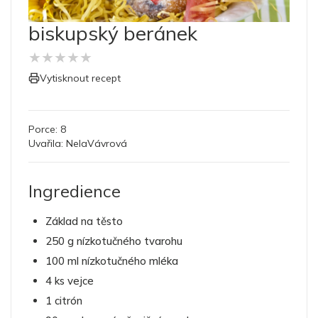
biskupský beránek
★
★
★
★
★
Vytisknout recept
Porce:
8
Uvařila:
NelaVávrová
Ingredience
Základ na těsto
250 g nízkotučného tvarohu
100 ml nízkotučného mléka
4 ks vejce
1 citrón