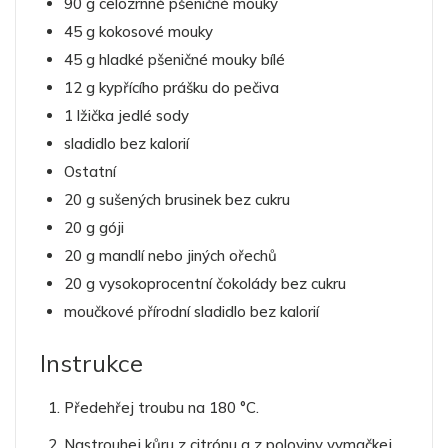
90 g celozrnné pšeničné mouky
45 g kokosové mouky
45 g hladké pšeničné mouky bílé
12 g kypřícího prášku do pečiva
1 lžička jedlé sody
sladidlo bez kalorií
Ostatní
20 g sušených brusinek bez cukru
20 g góji
20 g mandlí nebo jiných ořechů
20 g vysokoprocentní čokolády bez cukru
moučkové přírodní sladidlo bez kalorií
Instrukce
Předehřej troubu na 180 °C.
Nastrouhej kůru z citrónu a z poloviny vymačkej