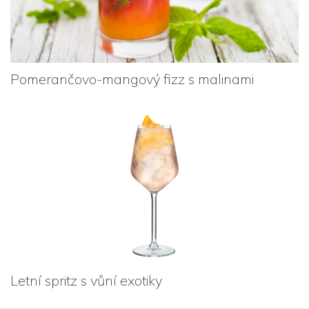
Pomerančovo-mangový fizz s malinami
Letní spritz s vůní exotiky