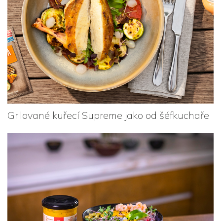
Grilované kuřecí Supreme jako od šéfkuchaře