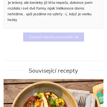
Je krásný, ale beránky již léta nepeču, dokonce jsem
rozdala i své dvě formy, nijak Velikonoce doma
neřešíme... spíš jezdíme na výlety :-)., když je venku
hezky
Zobrazit všechny komentáře (
8
)
Související recepty