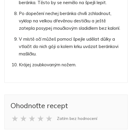
beránka. Těsto by se nemělo na špejli lepit.
Po dopečení nechej beránka chvíli zchladnout,
vyklop na velkou dřevěnou destičku a ještě
zatepla posypej moučkovým sladidlem bez kalorií.
V místě očí můžeš pomocí špejle udělat důlky a
vtlačit do nich góji a kolem krku uvázat beránkovi
mašličku.
Krájej zoubkovaným nožem.
Ohodnoťte recept
★
★
★
★
★
Zatím bez hodnocení