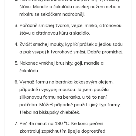
šťávu. Mandle a čokoládu nasekej nožem nebo v
mixéru se sekáčkem nadrobněji.
Pořádně smíchej tvaroh, vejce, mléko, citrónovou
šťávu a citrónovou kůru a sladidlo.
Zvlášť smíchej mouky, kypřící prášek a jedlou sodu
a pak vsypej k tvarohové směsi. Dobře promíchej.
Nakonec vmíchej brusinky, góji, mandle a
čokoládu.
Vymaž formu na beránka kokosovým olejem,
případně i vysypej moukou. Já jsem použila
silikonovou formu na beránka, u té to není
potřeba. Můžeš případně použít i jiný typ formy,
třeba na biskupský chlebíček.
Peč 45 minut na 180 °C. Ke konci pečení
zkontroluj zapíchnutím špejle doprostřed