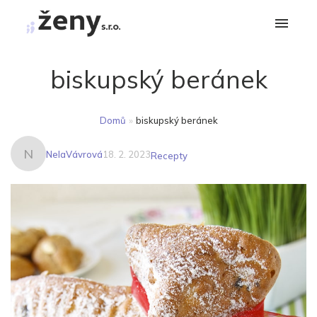
biskupský beránek
Domů
»
biskupský beránek
N
NelaVávrová
18. 2. 2023
Recepty