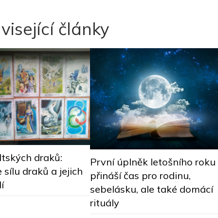
visející články
ltských draků:
První úplněk letošního roku
 sílu draků a jejich
přináší čas pro rodinu,
í
sebelásku, ale také domácí
rituály