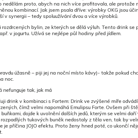
to nedělám proto, abych na nich více profitovala, ale protož
ěnou kombinací. Jak jsem psala dříve: výrobky OKG jsou úči
í v synergii – tedy spoluužívání dvou a více výrobků.
rozdrcených bylin, ze kterých se dělá výluh. Tento drink se pi
ř. v jogurtu. Užívá se nejlépe půl hodiny před jídlem.
pravdu úžasně – piji jej na noční místo kávy)- takže pokud ch
na noc.
rá nefunguje tak, jak má
čuji drink v kombinaci s Fortem: Drink ve zvýšené míře odvádí
sazených, čímž velmi napomáhá Emulipsu Forte. Ovšem při št
 buňkami, dojde k uvolnění dalších jedů, kterým se velmi daří 
z rozpadlých tukových buněk nedostaly z těla ven, tak by vel
le je příčina JOJO efektu. Proto ženy hned poté, co ukončí ně
t.