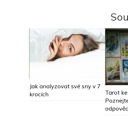
Sou
nii (leden –
Jak analyzovat své sny v 7
Tarot ke
 srpen –
krocích
Poznejte
odpověd