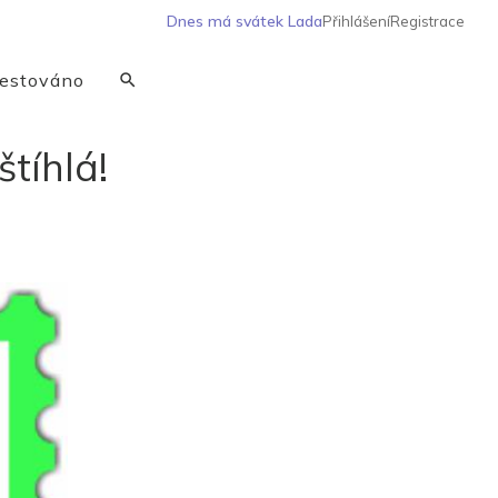
Dnes má svátek
Lada
Přihlášení
Registrace
estováno
štíhlá!