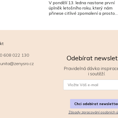
V pondělí 13. ledna nastane první
úplněk letošního roku, který nám
přinese citlivé zpomalení a prostor
pro sebereflexi.
kt
0 608 022 130
Odebírat newslet
unita@zenysro.cz
Pravidelná dávka inspirace
i soutěží.
Chci odebírat newslette
Zásady zpracování osobních ú