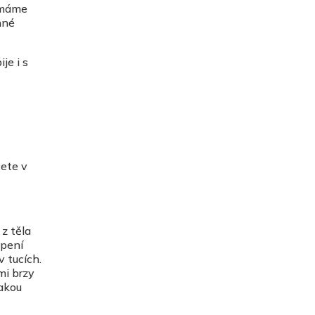
e máme
nné
je i s
cete v
 z těla
ěpení
v tucích.
mi brzy
jakou