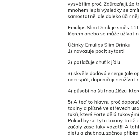
vysvětlím proč. Zdůrazňuji, že 
mnohem lepší výsledky se zmín
samostatně, ale daleko účinnějš
Emulips Slim Drink je směs 11ti 
lógrem anebo se může užívat nap
Účinky Emulips Slim Drinku
1) navozuje pocit sytosti
2) potlačuje chuť k jídlu
3) skvěle dodává energii (ale o
noci spát, doporučuji neužívat 
4) působí na štítnou žlázu, kte
5) A teď to hlavní, proč doporu
toxiny a plísně ve střevech u
tuků, které Forte dělá tukovými
Pokud by se tyto toxiny totiž 
začaly zase tuky vázat!!! A toh
dietu a zhubnou, začnou přibíra