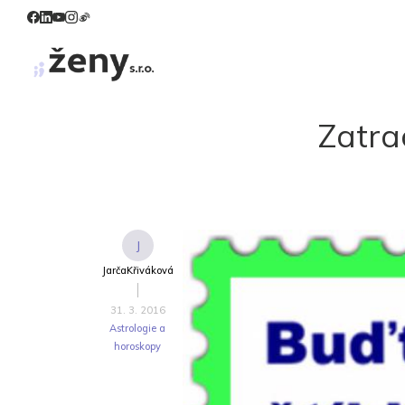
Zatrac
J
JarčaKřiváková
31. 3. 2016
Astrologie a
horoskopy