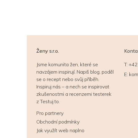
Ženy s.r.o.
Konta
Jsme komunita žen, které se
T:
+42
navzájem inspirují. Napiš blog, poděl
E:
kom
se o recept nebo svůj příběh.
Inspiruj nás – a nech se inspirovat
zkušenostmi a recenzemi testerek
z Testuj.to.
Pro partnery
Obchodní podmínky
Jak využít web naplno