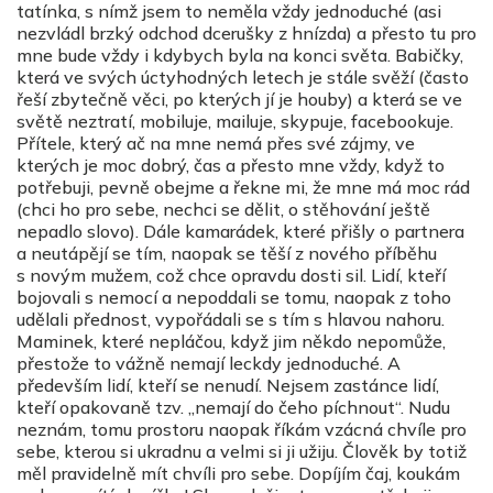
tatínka, s nímž jsem to neměla vždy jednoduché (asi
nezvládl brzký odchod dcerušky z hnízda) a přesto tu pro
mne bude vždy i kdybych byla na konci světa. Babičky,
která ve svých úctyhodných letech je stále svěží (často
řeší zbytečně věci, po kterých jí je houby) a která se ve
světě neztratí, mobiluje, mailuje, skypuje, facebookuje.
Přítele, který ač na mne nemá přes své zájmy, ve
kterých je moc dobrý, čas a přesto mne vždy, když to
potřebuji, pevně obejme a řekne mi, že mne má moc rád
(chci ho pro sebe, nechci se dělit, o stěhování ještě
nepadlo slovo). Dále kamarádek, které přišly o partnera
a neutápějí se tím, naopak se těší z nového příběhu
s novým mužem, což chce opravdu dosti sil. Lidí, kteří
bojovali s nemocí a nepoddali se tomu, naopak z toho
udělali přednost, vypořádali se s tím s hlavou nahoru.
Maminek, které nepláčou, když jim někdo nepomůže,
přestože to vážně nemají leckdy jednoduché. A
především lidí, kteří se nenudí. Nejsem zastánce lidí,
kteří opakovaně tzv. „nemají do čeho píchnout“. Nudu
neznám, tomu prostoru naopak říkám vzácná chvíle pro
sebe, kterou si ukradnu a velmi si ji užiju. Člověk by totiž
měl pravidelně mít chvíli pro sebe. Dopíjím čaj, koukám