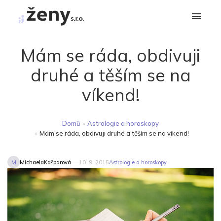
Mám se ráda, obdivuji
druhé a těším se na
víkend!
Domů
»
Astrologie a horoskopy
»
Mám se ráda, obdivuji druhé a těším se na víkend!
M
MichaelaKašparová
10. 9. 2015
Astrologie a horoskopy