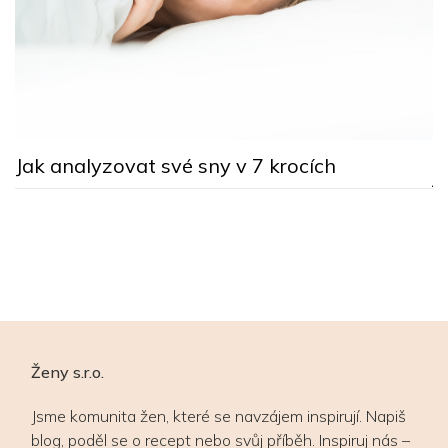
T
n
Jak analyzovat své sny v 7 krocích
j
Ženy s.r.o.
Jsme komunita žen, které se navzájem inspirují. Napiš
blog, poděl se o recept nebo svůj příběh. Inspiruj nás –