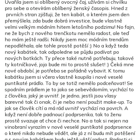
Uvařila jsem si oblíbený ovocný čaj, užívám si chvilku
pro sebe a otevírám oblíbený ženský časopis. Hned z
prvních stran zjišťuji, že ten kabát, o kterém jsem den
přemýšlela, zda bude dobrá investice, bude vlastně
velmi velkým módním hitem letošního podzimu! No fajn,
ne že bych z nového trenčkotu neměla radost, ale teď
ho mám ještě radši. Nikdy jsem moc módním trendům
nepodléhala, ale tohle prostě potěší :) No a když teda
nový kabátek, tak odpoledne se půjdu podívat po
nových botkách. Ty přece také nutně potřebuju, takové
ty kotníčkové, jojo bude mi to prostě slušet! :) Čeká mne
nové období, je potřeba se pořádně vybavit. K tomu
kabátku jsem si včera vlastně koupila i nové veselé
puntíkaté prádlo. To by se totiž nemělo podceňovat! Se
spodním prádlem je to jako se sebevědomím, vychází to
z člověka, jaký je uvnitř. Je jedno, jestli jsou vlasy
barevné tak či onak, či je nebo není použit make-up. To
jak se člověk cítí a má rád uvnitř vychází na povrch. A
když není dobře padnoucí podprsenka, tak to ženu
prostě svazuje ať chce či nechce. No a tak si nejen na
vinobraní vyrazím v nové veselé puntíkaté podprsence
o které nikdo nebude vědět, ale já z ní budu mít potěšení
a s novým kabátkem budu ještě větší radost. Radosti si