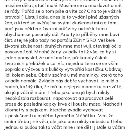
musíme dělat, stačí malé. Musíme se rozmazlovat a mít
se rády. Pořád se o tom píše a víte co? Ona to je vážně
pravda! :) Listuji dále, dnes je to vydání plné úžasných
žen, a které se svěřují se svými zkušenostmi a o tom,
proč jsou některé životní průšvihy nutné k tomu,
abychom se posunuly dál. Ano tyto příběhy mne baví
číst, stejně jako tady na portálu ŽENY SRO. Veškeré
životní zkušenosti druhých mne motivují, otevírají oči a
posouvají dál. Mnohé ženy zvládly totiž vše, co by si
jeden pomyslel, že není možné, překonaly úskalí
životních překážek a co víc, nejedna žena se se vším
poprala s výzvou a z kuličky vytvořila kostičku. Obdivuji
lidi kolem sebe. Obdiv začíná u mé maminky, která toho
zvládla nemálo. Zvládla nás dobře vychovat, je milá a
hodná, každý říká, že má tu nejlepší maminku na světě,
ala já ji vážně mám. Třeba jako ona já bych nikdy
nedokázala rozbourat, naporcovat a zpracovat celé
prase do poslední kapky krve či kousku masa. Nachodit
kilometry s pejskem, kterého zvádla vychovat
k poslušnosti u malého týraného štěňátka. Vím, že
umím třeba jiné věci, ale jako ona nikdy nebudu a třeba
jednou si budou takto vážit mne i mé děti J Dále si vážím