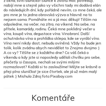
z okna, svítí sluníčko! Slunce k životu moc potřebuji,
nabíjí mne a stejně jako vy všichni tady mi dodává elán
do následujícíh dní, kdy pořádně nevím, co mne čeká, ale
pro mne je to jedna obrovská výzva a hlavně na to
nejsem sama. Pomáháte mi a já moc děkuji! Těším na
odpoledne, na večer, na zítra, na víkend. Na sebe, na
přítele, kamarády, rodinu. Čeká mne poklidný večer u
vína, koupě vína, degustace vína. Vinobraní. Další
ochutnávka vína a prohlídka sklepa, kde se vyrábí víno.
Vína není nikdy dost, nebudu ovíněná. Vždy ho bude jen
tolik, kolik zvádnu abych nevidělat to Znojmo dvojmo :)
A co vy? Těšíte se z každého dne? Co váš čeká o
víkendu a kdy jste si naposledy udělali chvilku pro sebe,
přečetly si časopis, nechali se svými milými
rozmazlovat? Každá si to zasloužíme! Mějte se krásně a
přeji plno sluníčka! Je sice čtvrtek, ale já už mám malý
pátek :) Mishula Zdroj foto:Pixabay.com
Komentáře