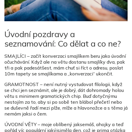
Úvodní pozdravy a
seznamování: Co dělat a co ne?
SMAJLÍCI – začít konverzaci smajlíkem beru jako úvodní
očuchávání. Když ale na větu dostanu smajlíky dva, pak
tři a pak padesátšest, mám chuť si říct o adresu, poslat
10m tapety se smajlíkama a „konverzaci“ ukončit.
GRAMOTNOST – není nutný vystudovat filologii, když
se chci jen seznámit, ale je dobrý, dát dohromady holou
větu s minimem gramatických chip. Buď dotyčnýmu
nestojím za to, aby si po sobě ten blábol přečetl nebo
se duševně řadí mezi plže, mlže a hlavonožce a s těma já
nemám jaksi o čem.
ÚVODNÍ VĚTY – moje oblíbený jaksemáš, ahojky a teď
pořád víc populární jakýjsiměla den, což je prima otázka