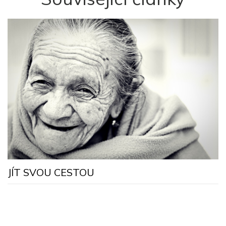
J
JÍT SVOU CESTOU
k
p