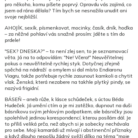
pro někoho, komu píšete poprvý. Opravdu vás zajímá, co
jsem od rána dělala? Tím bych se nesnažila unudit ani
svoje nejbližší.
AHOJÍK, sexík, písmenkovat, mocinky, časík, dník, hoďka
– za něžné pohlaví vás snažně prosím: Jděte s tím do
prdele!
"SEX? DNESKA?" – to není zlej sen, to je seznamovací
věta. Já na to odpovídám: "Ne! Včera!" Neuvěřitelnej
pokus o neuvěřitelně rychlej styk. Dotyčnej zřejmě
spěchá na nádraží a omylem si dal místo Endiaronu
Viagru, takže potřebuje rychle zasunout kamkoli a chytit
vlak. Ženská, která nezabere na takhle plytký pindy, se
nazývá frigidní.
BÁSEŇ – aneb růže, k lásce schůdeček, s úctou Béda
Hudeček. Já umění ctím a je mi zatěžko, dupnout na duši
básníkovu svým jehlovým podpatkem, ale básničky jsou
spolehlivě jedinou korespondencí, kterou posílám dál. Je
to příliš veliká prča, než abych si je sobecky nechávala
pro sebe. Moji kamarádi už mívají i abstinenční příznaky
a když dlouho nepošlu žádný svěží dílko na téma "moje