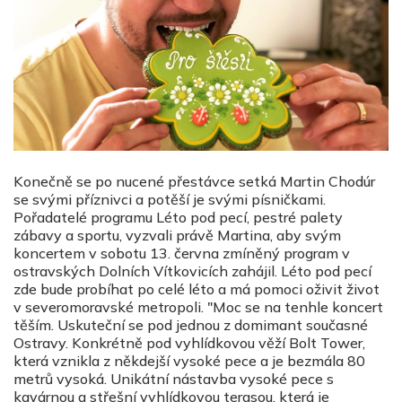
Konečně se po nucené přestávce setká Martin Chodúr
se svými příznivci a potěší je svými písničkami.
Pořadatelé programu Léto pod pecí, pestré palety
zábavy a sportu, vyzvali právě Martina, aby svým
koncertem v sobotu 13. června zmíněný program v
ostravských Dolních Vítkovicích zahájil. Léto pod pecí
zde bude probíhat po celé léto a má pomoci oživit život
v severomoravské metropoli. "Moc se na tenhle koncert
těším. Uskuteční se pod jednou z domimant současné
Ostravy. Konkrétně pod vyhlídkovou věží Bolt Tower,
která vznikla z někdejší vysoké pece a je bezmála 80
metrů vysoká. Unikátní nástavba vysoké pece s
kavárnou a střešní vyhlídkovou terasou, která je