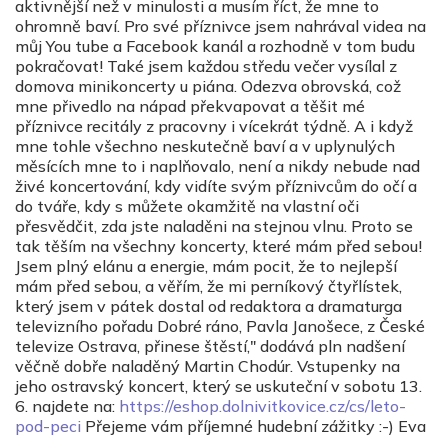
aktivnější než v minulosti a musím říct, že mne to
ohromně baví. Pro své příznivce jsem nahrával videa na
můj You tube a Facebook kanál a rozhodně v tom budu
pokračovat! Také jsem každou středu večer vysílal z
domova minikoncerty u piána. Odezva obrovská, což
mne přivedlo na nápad překvapovat a těšit mé
příznivce recitály z pracovny i vícekrát týdně. A i když
mne tohle všechno neskutečně baví a v uplynulých
měsících mne to i naplňovalo, není a nikdy nebude nad
živé koncertování, kdy vidíte svým příznivcům do očí a
do tváře, kdy s můžete okamžitě na vlastní oči
přesvědčit, zda jste naladěni na stejnou vlnu. Proto se
tak těším na všechny koncerty, které mám před sebou!
Jsem plný elánu a energie, mám pocit, že to nejlepší
mám před sebou, a věřím, že mi perníkový čtyřlístek,
který jsem v pátek dostal od redaktora a dramaturga
televizního pořadu Dobré ráno, Pavla Janošece, z České
televize Ostrava, přinese štěstí," dodává pln nadšení
věčně dobře naladěný Martin Chodúr. Vstupenky na
jeho ostravský koncert, který se uskuteční v sobotu 13.
6. najdete na:
https://eshop.dolnivitkovice.cz/cs/leto-
pod-peci
Přejeme vám příjemné hudební zážitky :-) Eva