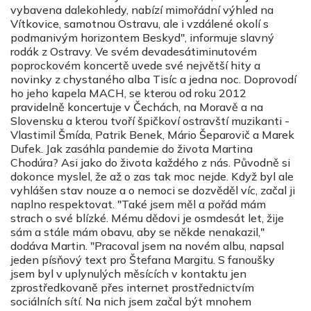
vybavena dalekohledy, nabízí mimořádní výhled na
Vítkovice, samotnou Ostravu, ale i vzdálené okolí s
podmanivým horizontem Beskyd", informuje slavný
rodák z Ostravy. Ve svém devadesátiminutovém
poprockovém koncertě uvede své největší hity a
novinky z chystaného alba Tisíc a jedna noc. Doprovodí
ho jeho kapela MACH, se kterou od roku 2012
pravidelně koncertuje v Čechách, na Moravě a na
Slovensku a kterou tvoří špičkoví ostravští muzikanti -
Vlastimil Šmída, Patrik Benek, Mário Šeparovič a Marek
Dufek. Jak zasáhla pandemie do života Martina
Chodúra? Asi jako do života každého z nás. Původně si
dokonce myslel, že až o zas tak moc nejde. Když byl ale
vyhlášen stav nouze a o nemoci se dozvěděl víc, začal ji
naplno respektovat. "Také jsem měl a pořád mám
strach o své blízké. Mému dědovi je osmdesát let, žije
sám a stále mám obavu, aby se někde nenakazil,"
dodáva Martin. "Pracoval jsem na novém albu, napsal
jeden písňový text pro Štefana Margitu. S fanoušky
jsem byl v uplynulých měsících v kontaktu jen
zprostředkovaně přes internet prostřednictvím
sociálních sítí. Na nich jsem začal být mnohem