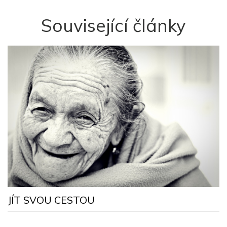
Související články
J
JÍT SVOU CESTOU
k
p