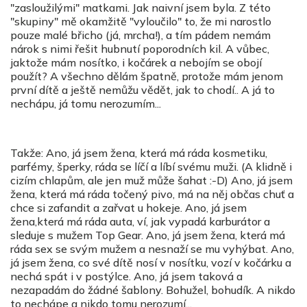
"zasloužilými" matkami. Jak naivní jsem byla. Z této
"skupiny" mě okamžitě "vyloučilo" to, že mi narostlo
pouze malé břicho (já, mrcha!), a tím pádem nemám
nárok s nimi řešit hubnutí poporodních kil. A vůbec,
jaktože mám nosítko, i kočárek a nebojím se obojí
použít? A všechno dělám špatně, protože mám jenom
první dítě a ještě nemůžu vědět, jak to chodí.. A já to
nechápu, já tomu nerozumím...
Takže: Ano, já jsem žena, která má ráda kosmetiku,
parfémy, šperky, ráda se líčí a líbí svému muži. (A klidně i
cizím chlapům, ale jen muž může šahat :-D) Ano, já jsem
žena, která má ráda točený pivo, má na něj občas chuť a
chce si zafandit a zařvat u hokeje. Ano, já jsem
žena,která má ráda auta, ví, jak vypadá karburátor a
sleduje s mužem Top Gear. Ano, já jsem žena, která má
ráda sex se svým mužem a nesnaží se mu vyhýbat. Ano,
já jsem žena, co své dítě nosí v nosítku, vozí v kočárku a
nechá spát i v postýlce. Ano, já jsem taková a
nezapadám do žádné šablony. Bohužel, bohudík. A nikdo
to nechápe a nikdo tomu nerozumí...