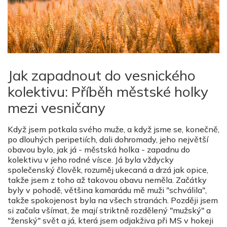
Jak zapadnout do vesnického
kolektivu: Příběh městské holky
mezi vesničany
Když jsem potkala svého muže, a když jsme se, konečně,
po dlouhých peripetiích, dali dohromady, jeho největší
obavou bylo, jak já - městská holka - zapadnu do
kolektivu v jeho rodné vísce. Já byla vždycky
společenský člověk, rozuměj ukecaná a drzá jak opice,
takže jsem z toho až takovou obavu neměla. Začátky
byly v pohodě, většina kamarádu mě muži "schválila",
takže spokojenost byla na všech stranách. Později jsem
si začala všímat, že mají striktně rozdělený "mužský" a
"ženský" svět a já, která jsem odjakživa při MS v hokeji