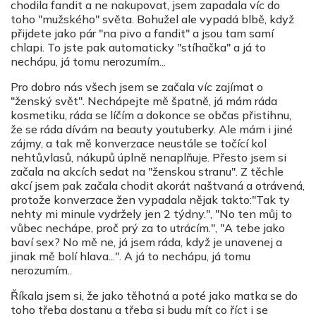
chodila fandit a ne nakupovat, jsem zapadala víc do
toho "mužského" světa. Bohužel ale vypadá blbě, když
přijdete jako pár "na pivo a fandit" a jsou tam samí
chlapi. To jste pak automaticky "stíhačka" a já to
nechápu, já tomu nerozumím...
Pro dobro nás všech jsem se začala víc zajímat o
"ženský svět". Nechápejte mě špatně, já mám ráda
kosmetiku, ráda se líčím a dokonce se občas přistihnu,
že se ráda dívám na beauty youtuberky. Ale mám i jiné
zájmy, a tak mě konverzace neustále se točící kol
nehtů,vlasů, nákupů úplně nenaplňuje. Přesto jsem si
začala na akcích sedat na "ženskou stranu". Z těchle
akcí jsem pak začala chodit akorát naštvaná a otrávená,
protože konverzace žen vypadala nějak takto:"Tak ty
nehty mi minule vydržely jen 2 týdny.", "No ten můj to
vůbec nechápe, proč prý za to utrácím.", "A tebe jako
baví sex? No mě ne, já jsem ráda, když je unavenej a
jinak mě bolí hlava...". A já to nechápu, já tomu
nerozumím..
Říkala jsem si, že jako těhotná a poté jako matka se do
toho třeba dostanu a třeba si budu mít co říct i se