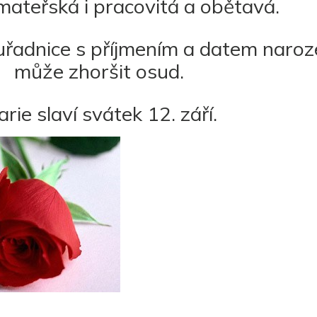
mateřská i pracovitá a obětavá.
řadnice s příjmením a datem narozen
může zhoršit osud.
rie slaví svátek 12. září.