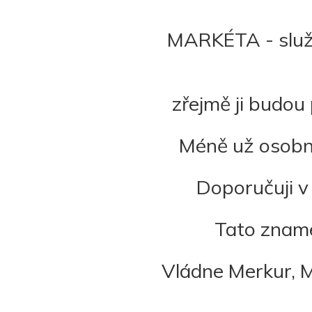
MARKÉTA - služe
zřejmě ji budou 
Méně už osobníh
Doporučuji v
Tato znamen
Vládne Merkur, M