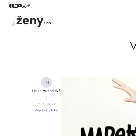
V
LH
Lenka Hudečková
19. 9. 2021
Vypiš se z toho