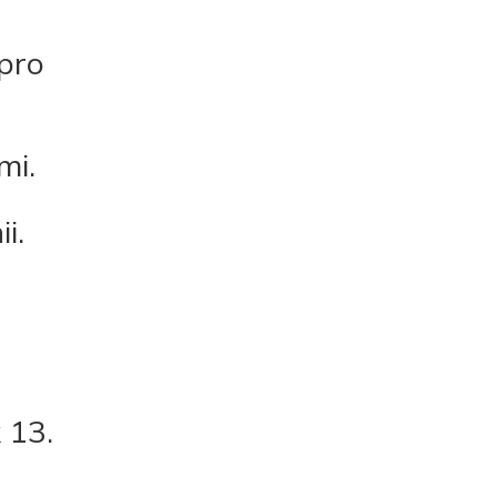
pro
mi.
i.
 13.