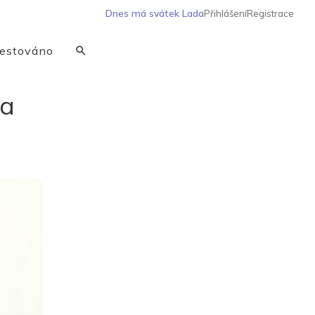
Dnes má svátek
Lada
Přihlášení
Registrace
estováno
na