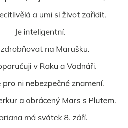
citlivělá a umí si život zařídit.
Je inteligentní.
zdrobňovat na Marušku.
poručuji v Raku a Vodnáři.
 je pro ni nebezpečné znamení.
rkur a obrácený Mars s Plutem.
riana má svátek 8. září.