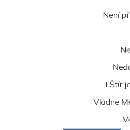
Není pře
Ne
Nedo
I Štír
Vládne Me
Ma