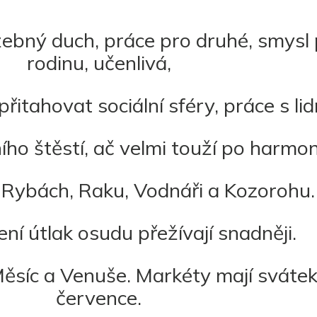
bný duch, práce pro druhé, smysl 
rodinu, učenlivá,
přitahovat sociální sféry, práce s lid
o štěstí, ač velmi touží po harmoni
 Rybách, Raku, Vodnáři a Kozorohu.
í útlak osudu přežívají snadněji.
ěsíc a Venuše. Markéty mají svátek
července.