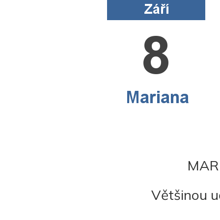
MARI
Většinou uče