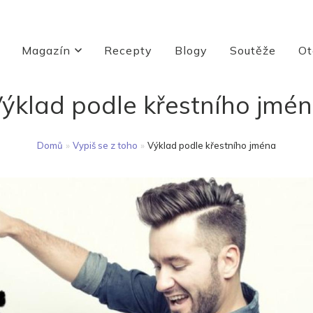
Magazín
Recepty
Blogy
Soutěže
Ot
ýklad podle křestního jmé
Domů
»
Vypiš se z toho
»
Výklad podle křestního jména