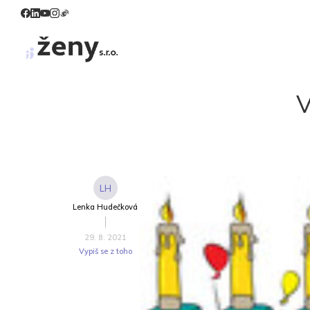
V
LH
Lenka Hudečková
29. 8. 2021
Vypiš se z toho