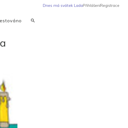
Dnes má svátek
Lada
Přihlášení
Registrace
estováno
na