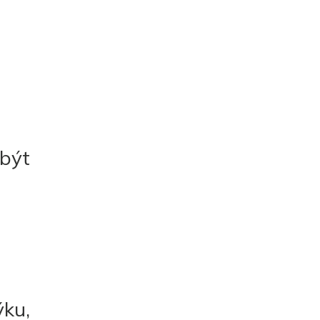
 být
ýku,