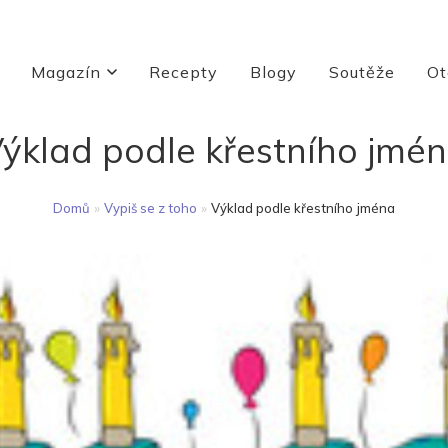
Magazín
Recepty
Blogy
Soutěže
Ot
ýklad podle křestního jmé
Domů
»
Vypiš se z toho
»
Výklad podle křestního jména