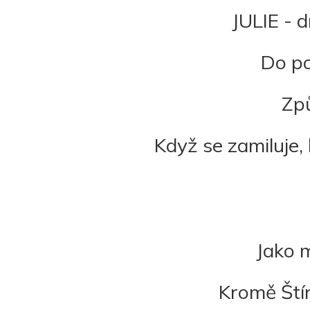
JULIE - dr
Do po
Způ
Když se zamiluje,
Jako m
Kromě Ští