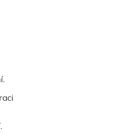
í.
raci
.