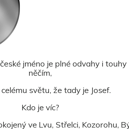
 české jméno je plné odvahy i touhy
něčím,
celému světu, že tady je Josef.
Kdo je víc?
okojený ve Lvu, Střelci, Kozorohu, B