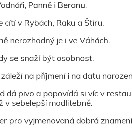
odnáři, Panně i Beranu.
 cítí v Rybách, Raku a Štíru.
ě nerozhodný je i ve Váhách.
y se snaží být osobnost.
záleží na příjmení i na datu narozen
d dá pivo a popovídá si víc v restau
ž v sebelepší modlitebně.
ner pro vyjmenovaná dobrá znamení