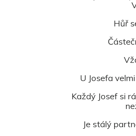
V
Hůř se
Částečn
Vžd
U Josefa velmi 
Každý Josef si rá
ne
Je stálý part