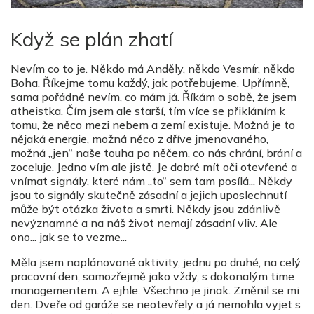
Když se plán zhatí
Nevím co to je. Někdo má Anděly, někdo Vesmír, někdo
Boha. Říkejme tomu každý, jak potřebujeme. Upřímně,
sama pořádně nevím, co mám já. Říkám o sobě, že jsem
atheistka. Čím jsem ale starší, tím více se přikláním k
tomu, že něco mezi nebem a zemí existuje. Možná je to
nějaká energie, možná něco z dříve jmenovaného,
možná „jen“ naše touha po něčem, co nás chrání, brání a
zoceluje. Jedno vím ale jistě. Je dobré mít oči otevřené a
vnímat signály, které nám „to“ sem tam posílá... Někdy
jsou to signály skutečně zásadní a jejich uposlechnutí
může být otázka života a smrti. Někdy jsou zdánlivě
nevýznamné a na náš život nemají zásadní vliv. Ale
ono... jak se to vezme...
Měla jsem naplánované aktivity, jednu po druhé, na celý
pracovní den, samozřejmě jako vždy, s dokonalým time
managementem. A ejhle. Všechno je jinak. Změnil se mi
den. Dveře od garáže se neotevřely a já nemohla vyjet s