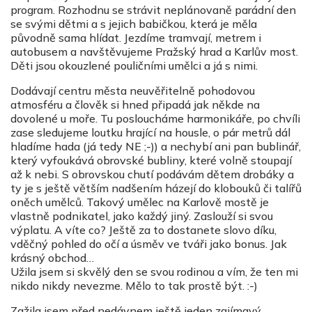
program. Rozhodnu se strávit neplánovaně parádní den
se svými dětmi a s jejich babičkou, která je měla
původně sama hlídat. Jezdíme tramvají, metrem i
autobusem a navštěvujeme Pražský hrad a Karlův most.
Děti jsou okouzlené pouličními umělci a já s nimi.
Dodávají centru města neuvěřitelně pohodovou
atmosféru a člověk si hned připadá jak někde na
dovolené u moře. Tu posloucháme harmonikáře, po chvíli
zase sledujeme loutku hrající na housle, o pár metrů dál
hladíme hada (já tedy NE ;-)) a nechybí ani pan bublinář,
který vyfoukává obrovské bubliny, které volně stoupají
až k nebi. S obrovskou chutí podávám dětem drobáky a
ty je s ještě větším nadšením házejí do klobouků či talířů
oněch umělců. Takový umělec na Karlově mostě je
vlastně podnikatel, jako každý jiný. Zaslouží si svou
výplatu. A víte co? Ještě za to dostanete slovo díku,
vděčný pohled do očí a úsměv ve tváři jako bonus. Jak
krásný obchod…
Užila jsem si skvělý den se svou rodinou a vím, že ten mi
nikdo nikdy nevezme. Mělo to tak prostě být. :-)
Zažila jsem před nedávnem ještě jeden zajímavý