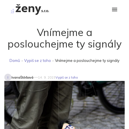
Vnímejme a
poslouchejme ty signály
Domů
»
Vypiš se z toho
»
Vnímejme a poslouchejme ty signály
I
IvanaŠtěrbová
14. 9. 2015
Vypiš se z toho