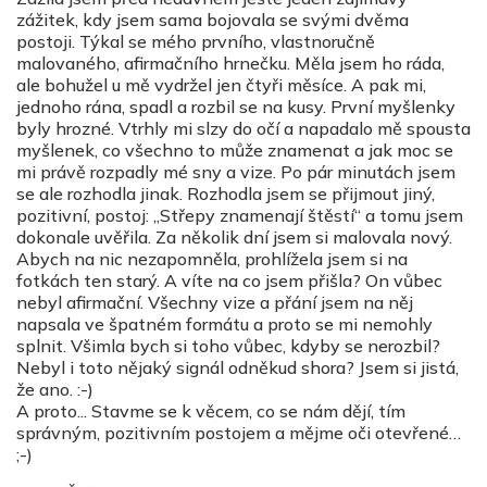
zážitek, kdy jsem sama bojovala se svými dvěma
postoji. Týkal se mého prvního, vlastnoručně
malovaného, afirmačního hrnečku. Měla jsem ho ráda,
ale bohužel u mě vydržel jen čtyři měsíce. A pak mi,
jednoho rána, spadl a rozbil se na kusy. První myšlenky
byly hrozné. Vtrhly mi slzy do očí a napadalo mě spousta
myšlenek, co všechno to může znamenat a jak moc se
mi právě rozpadly mé sny a vize. Po pár minutách jsem
se ale rozhodla jinak. Rozhodla jsem se přijmout jiný,
pozitivní, postoj: „Střepy znamenají štěstí“ a tomu jsem
dokonale uvěřila. Za několik dní jsem si malovala nový.
Abych na nic nezapomněla, prohlížela jsem si na
fotkách ten starý. A víte na co jsem přišla? On vůbec
nebyl afirmační. Všechny vize a přání jsem na něj
napsala ve špatném formátu a proto se mi nemohly
splnit. Všimla bych si toho vůbec, kdyby se nerozbil?
Nebyl i toto nějaký signál odněkud shora? Jsem si jistá,
že ano. :-)
A proto... Stavme se k věcem, co se nám dějí, tím
správným, pozitivním postojem a mějme oči otevřené…
;-)