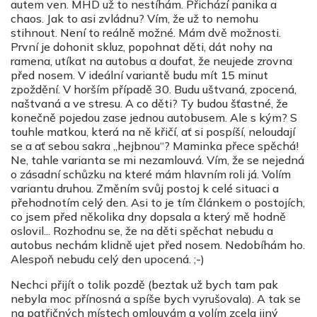
autem ven. MHD už to nestíhám. Přichází panika a
chaos. Jak to asi zvládnu? Vím, že už to nemohu
stihnout. Není to reálně možné. Mám dvě možnosti.
První je dohonit skluz, popohnat děti, dát nohy na
ramena, utíkat na autobus a doufat, že neujede zrovna
před nosem. V ideální variantě budu mít 15 minut
zpoždění. V horším případě 30. Budu uštvaná, zpocená,
naštvaná a ve stresu. A co děti? Ty budou šťastné, že
konečně pojedou zase jednou autobusem. Ale s kým? S
touhle matkou, která na ně křičí, ať si pospíší, neloudají
se a ať sebou sakra „hejbnou“? Maminka přece spěchá!
Ne, tahle varianta se mi nezamlouvá. Vím, že se nejedná
o zásadní schůzku na které mám hlavním roli já. Volím
variantu druhou. Změním svůj postoj k celé situaci a
přehodnotím celý den. Asi to je tím článkem o postojích,
co jsem před několika dny dopsala a který mě hodně
oslovil... Rozhodnu se, že na děti spěchat nebudu a
autobus nechám klidně ujet před nosem. Nedobíhám ho.
Alespoň nebudu celý den upocená. ;-)
Nechci přijít o tolik pozdě (beztak už bych tam pak
nebyla moc přínosná a spíše bych vyrušovala). A tak se
na patřičných místech omlouvám a volím zcela jiný