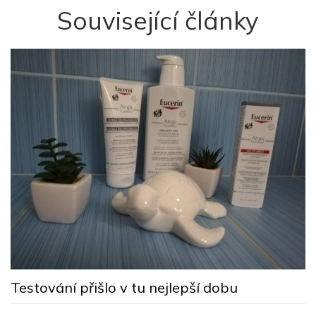
Související články
M
s
Testování přišlo v tu nejlepší dobu