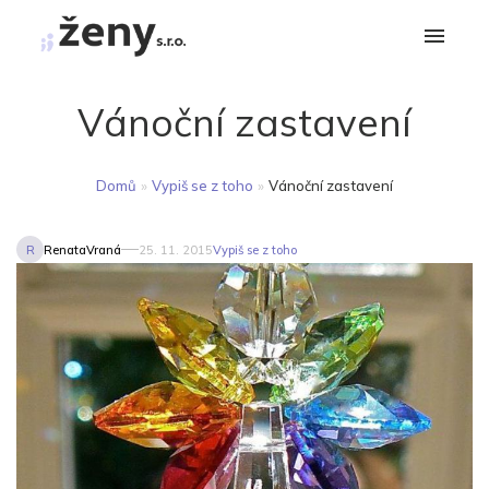
Vánoční zastavení
Domů
»
Vypiš se z toho
»
Vánoční zastavení
R
RenataVraná
25. 11. 2015
Vypiš se z toho