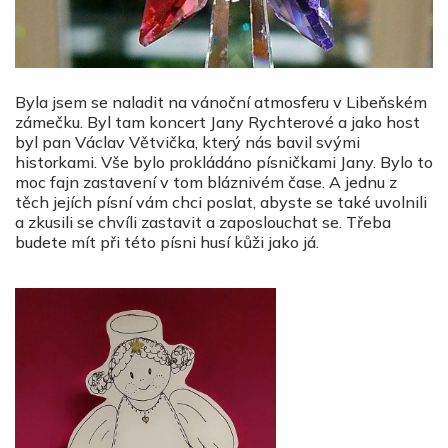
Byla jsem se naladit na vánoční atmosferu v Libeňském
zámečku. Byl tam koncert Jany Rychterové a jako host
byl pan Václav Větvička, který nás bavil svými
historkami. Vše bylo prokládáno písničkami Jany. Bylo to
moc fajn zastavení v tom bláznivém čase. A jednu z
těch jejích písní vám chci poslat, abyste se také uvolnili
a zkusili se chvíli zastavit a zaposlouchat se. Třeba
budete mít při této písni husí kůži jako já.