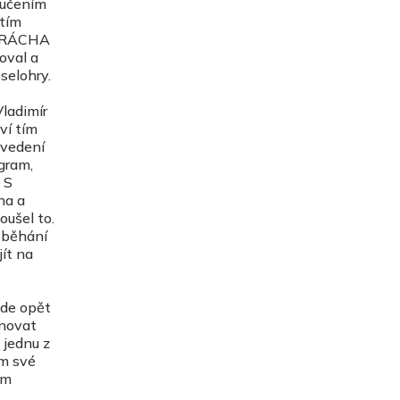
 učením
tím
J BRÁCHA
val a
selohry.
ladimír
ví tím
 vedení
ogram,
 S
na a
oušel to.
o běhání
jít na
de opět
ěnovat
 jednu z
ům své
ím