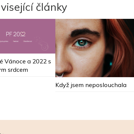
visející články
vé Vánoce a 2022 s
ým srdcem
Když jsem neposlouchala