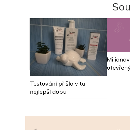
Sou
Miliono
otevřen
vertka #16
Testování přišlo v tu
nejlepší dobu