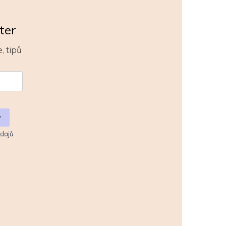
ter
, tipů
r
dajů