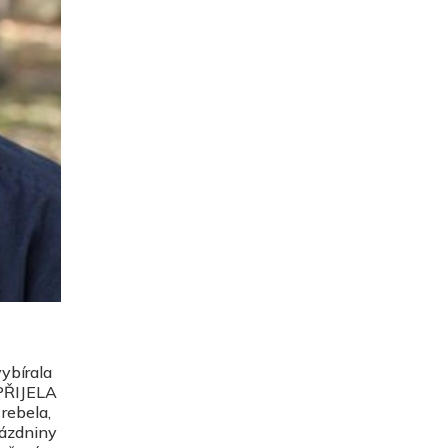
ybírala
 PŘIJELA
rebela,
rázdniny