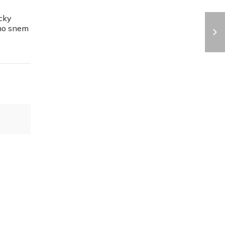
icky
eho snem