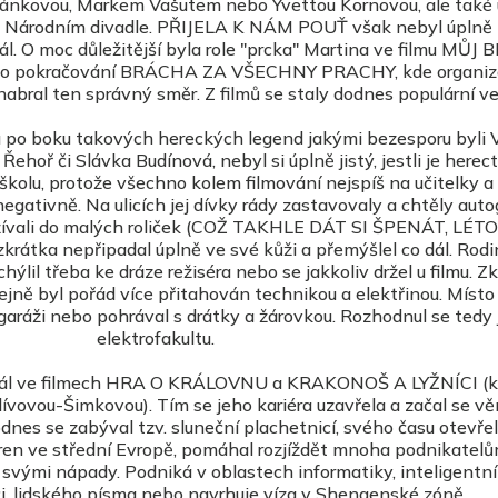
fránkovou, Markem Vašutem nebo Yvettou Kornovou, ale také
v Národním divadle. PŘIJELA K NÁM POUŤ však nebyl úplně 
rál. O moc důležitější byla role "prcka" Martina ve filmu MŮ
 pokračování BRÁCHA ZA VŠECHNY PRACHY, kde organizo
 nabral ten správný směr. Z filmů se staly dodnes populární ve
u po boku takových hereckých legend jakými bezesporu byli V
ehoř či Slávka Budínová, nebyl si úplně jistý, jestli je herect
 školu, protože všechno kolem filmování nejspíš na učitelky a
egativně. Na ulicích jej dívky rády zastavovaly a chtěly aut
yužívali do malých roliček (COŽ TAKHLE DÁT SI ŠPENÁT, LÉTO
zkrátka nepřipadal úplně ve své kůži a přemýšlel co dál. Rodi
ýlil třeba ke dráze režiséra nebo se jakkoliv držel u filmu. Zk
tejně byl pořád více přitahován technikou a elektřinou. Míst
v garáži nebo pohrával s drátky a žárovkou. Rozhodnul se tedy 
elektrofakultu.
hrál ve filmech HRA O KRÁLOVNU a KRAKONOŠ A LYŽNÍCI (k
lívovou-Šimkovou). Tím se jeho kariéra uzavřela a začal se v
es se zabýval tzv. sluneční plachetnicí, svého času otevřel
ren ve střední Evropě, pomáhal rozjíždět mnoha podnikatel
 svými nápady. Podniká v oblastech informatiky, inteligentn
, lidského písma nebo navrhuje víza v Shengenské zóně.