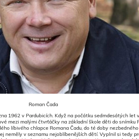
Roman Čada
zna 1962 v Pardubicích. Když na počátku sedmdesátých let v
vové mezi malými čtvrťáčky na základní škole děti do snímku
ého líbivého chlapce Romana Čadu, do té doby nezbedného 
y jej neměly v seznamu nejoblíbenějších dětí. Vyplnil si tedy p