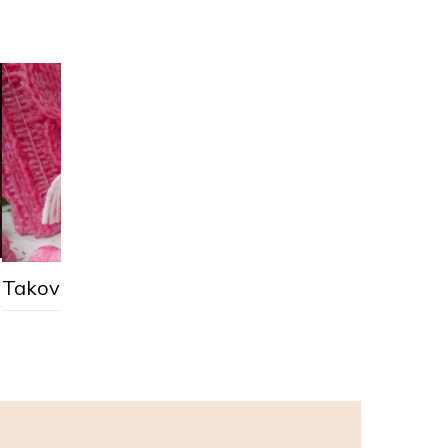
Práce chmury zahá
Taková cesta do práce