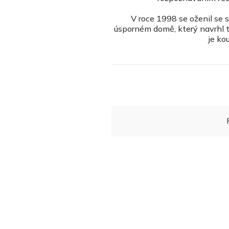
V roce 1998 se oženil se s
úsporném domě, který navrhl ta
je ko