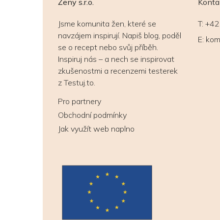
Ženy s.r.o.
Konta
Jsme komunita žen, které se
T:
+42
navzájem inspirují. Napiš blog, poděl
E:
kom
se o recept nebo svůj příběh.
Inspiruj nás – a nech se inspirovat
zkušenostmi a recenzemi testerek
z Testuj.to.
Pro partnery
Obchodní podmínky
Jak využít web naplno