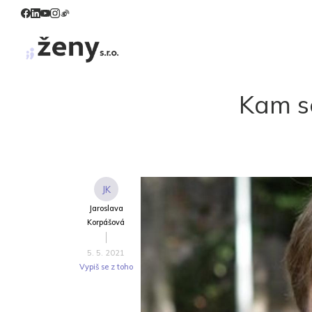
Kam se
JK
Jaroslava
Korpášová
5. 5. 2021
Vypiš se z toho