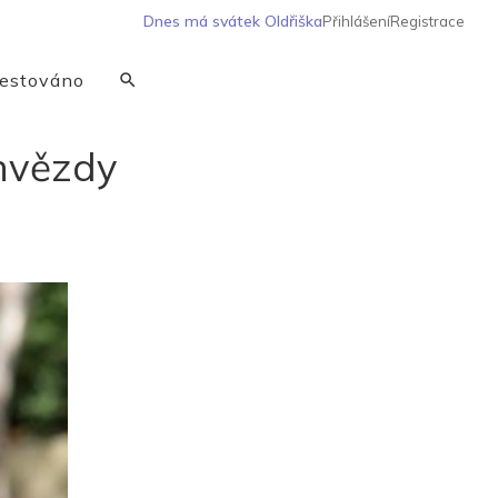
Dnes má svátek
Oldřiška
Přihlášení
Registrace
estováno
 hvězdy