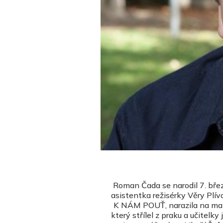
Roman Čada se narodil 7. bře
asistentka režisérky Věry Plí
K NÁM POUŤ, narazila na mal
který střílel z praku a učitelk