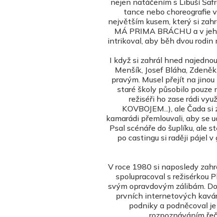
nejen natáčením s Libuší Ša
tance nebo choreografie 
největším kusem, který si zah
MÁ PRIMA BRÁCHU a v jeho
intrikoval, aby běh dvou rodin
I když si zahrál hned najedno
Menšík, Josef Bláha, Zdeněk Ř
pravým. Musel přejít na jinou
staré školy působilo pouze n
režiséři ho zase rádi v
KOVBOJEM...), ale Čada si 
kamarádi přemlouvali, aby se uch
Psal scénáře do šuplíku, ale s
po castingu si raději pájel 
V roce 1980 si naposledy za
spolupracoval s režisérkou P
svým opravdovým zálibám. Dodn
prvních internetových kavá
podniky a podněcoval je
rozpoznáváním řeči