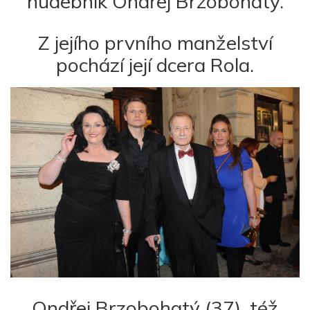
hudebník Ondřej Brzobohatý.
Z jejího prvního manželství
pochází její dcera Rola.
Ondřej Brzobohatý (37), též