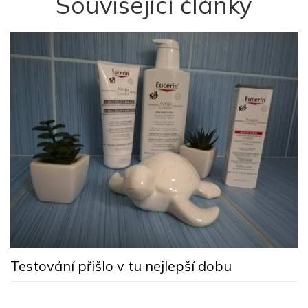
Související články
M
s
Testování přišlo v tu nejlepší dobu