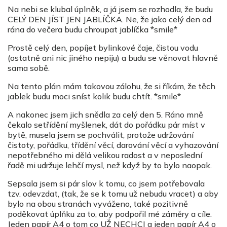
Na nebi se klubal úplněk, a já jsem se rozhodla, že budu
CELÝ DEN JÍST JEN JABLÍČKA. Ne, že jako celý den od
rána do večera budu chroupat jablíčka *smile*
Prostě celý den, popíjet bylinkové čaje, čistou vodu
(ostatně ani nic jiného nepiju) a budu se věnovat hlavně
sama sobě.
Na tento plán mám takovou zálohu, že si říkám, že těch
jablek budu moci sníst kolik budu chtít. *smile*
A nakonec jsem jich snědla za celý den 5. Ráno mně
čekalo setřídění myšlenek, dát do pořádku pár míst v
bytě, musela jsem se pochválit, protože udržování
čistoty, pořádku, třídění věcí, darování věcí a vyhazování
nepotřebného mi dělá velikou radost a v neposlední
řadě mi udržuje lehčí mysl, než když by to bylo naopak.
Sepsala jsem si pár slov k tomu, co jsem potřebovala
tzv. odevzdat, (tak, že se k tomu už nebudu vracet) a aby
bylo na obou stranách vyváženo, také pozitivně
poděkovat úplňku za to, aby podpořil mé záměry a cíle.
Jeden papír A4 o tom co UŽ NECHCI a jeden papír A4 o