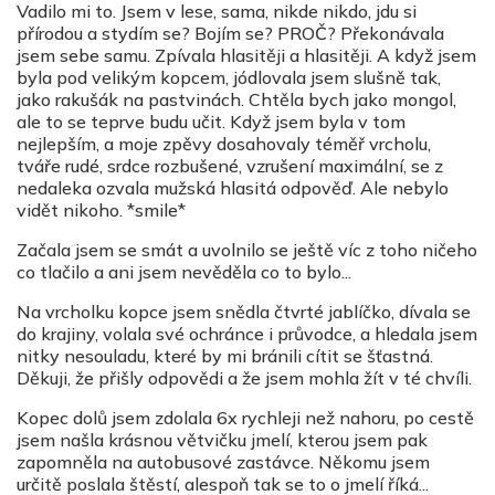
Vadilo mi to. Jsem v lese, sama, nikde nikdo, jdu si
přírodou a stydím se? Bojím se? PROČ? Překonávala
jsem sebe samu. Zpívala hlasitěji a hlasitěji. A když jsem
byla pod velikým kopcem, jódlovala jsem slušně tak,
jako rakušák na pastvinách. Chtěla bych jako mongol,
ale to se teprve budu učit. Když jsem byla v tom
nejlepším, a moje zpěvy dosahovaly téměř vrcholu,
tváře rudé, srdce rozbušené, vzrušení maximální, se z
nedaleka ozvala mužská hlasitá odpověď. Ale nebylo
vidět nikoho. *smile*
Začala jsem se smát a uvolnilo se ještě víc z toho ničeho
co tlačilo a ani jsem nevěděla co to bylo...
Na vrcholku kopce jsem snědla čtvrté jablíčko, dívala se
do krajiny, volala své ochránce i průvodce, a hledala jsem
nitky nesouladu, které by mi bránili cítit se šťastná.
Děkuji, že přišly odpovědi a že jsem mohla žít v té chvíli.
Kopec dolů jsem zdolala 6x rychleji než nahoru, po cestě
jsem našla krásnou větvičku jmelí, kterou jsem pak
zapomněla na autobusové zastávce. Někomu jsem
určitě poslala štěstí, alespoň tak se to o jmelí říká...