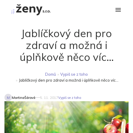
Jablíčkový den pro
zdraví a možná i
úplňkově něco víc...
Domů
»
Vypiš se z toho
»
Jablíčkový den pro zdraví a možná i úplňkově něco víc...
M
MartinaŠárová
5. 11. 2017
Vypiš se z toho