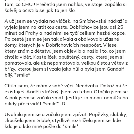
tom, co CHCI! Přečetla jsem nahlas, ve stoje, zapálila si
šalvěj a očistila se, jak to jen šlo.
A už jsem se vydala na vláček, na Smíchovské nádraží a
vyjela jsem na krátkou cestu. Dobřichovice jsou asi 25
minut od Prahy a nad nimi se tyčí celkem hezké kopce.
Po cestě jsem se jen tak dívala a obdivovala úžasné
domy, kterých je v Dobřichovicích nespočet. V lese,
který znám z dětství, jsem objevila a našla i to, co jsem
chtěla vidět. Kostelíček, opuštěný, cesty, které jsem si
pamatovala, ale už nepamatovala, velkou čistou větev z
břízy, kterou jsem si vzala jako hůl a byla jsem Gandalf
bílý. *smile*
Cítila jsem, že mám v sobě věci. Neodvahu. Dokaž mi že
existuješ. Anděli strážný. Jsem za tebou. Otočila jsem se.
A pak jsem se začala smát. Jestli je za mnou, nemůžu ho
nikdy přeci vidět *smile*:-D
Uvolnila jsem se a začala jsem zpívat. Popěvky, slabiky,
zkoušela jsem. Slabě, stydlivě, rozhlížela jsem se, kde
kdo je a kdo mně pošle do *smile*