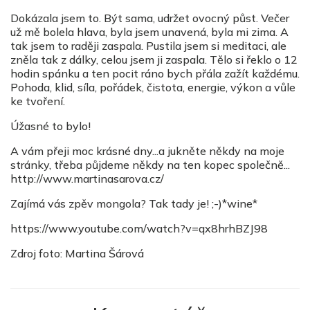
Dokázala jsem to. Být sama, udržet ovocný půst. Večer
už mě bolela hlava, byla jsem unavená, byla mi zima. A
tak jsem to raději zaspala. Pustila jsem si meditaci, ale
zněla tak z dálky, celou jsem ji zaspala. Tělo si řeklo o 12
hodin spánku a ten pocit ráno bych přála zažít každému.
Pohoda, klid, síla, pořádek, čistota, energie, výkon a vůle
ke tvoření.
Úžasné to bylo!
A vám přeji moc krásné dny...a jukněte někdy na moje
stránky, třeba půjdeme někdy na ten kopec společně...
http://www.martinasarova.cz/
Zajímá vás zpěv mongola? Tak tady je! ;-)*wine*
https://www.youtube.com/watch?v=qx8hrhBZJ98
Zdroj foto: Martina Šárová