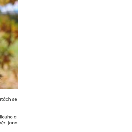
utách se
dlouho a
ěr. Jana