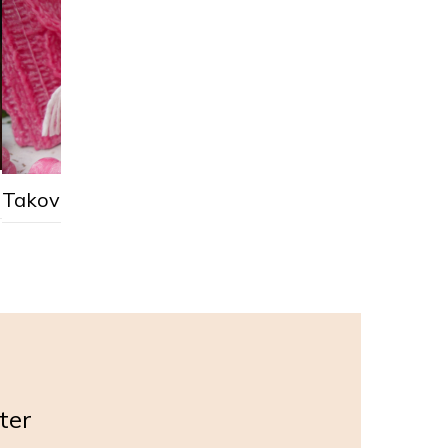
Práce chmury zahá
Taková cesta do práce
ter