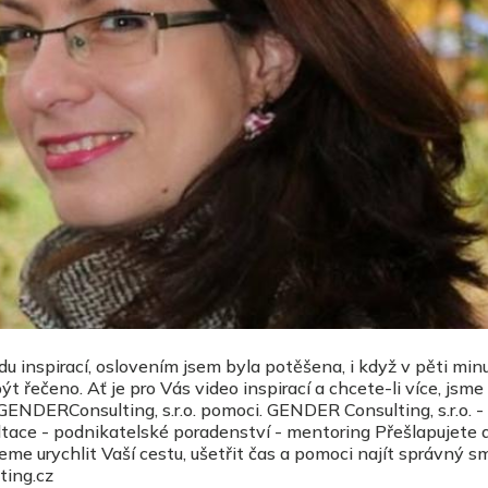
du inspirací, oslovením jsem byla potěšena, i když v pěti min
t řečeno. Ať je pro Vás video inspirací a chcete-li více, jsme
GENDERConsulting, s.r.o. pomoci. GENDER Consulting, s.r.o. -
ultace - podnikatelské poradenství - mentoring Přešlapujete 
 urychlit Vaší cestu, ušetřit čas a pomoci najít správný sm
ing.cz