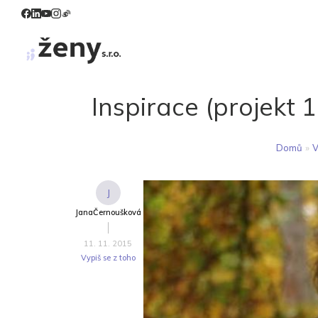
Inspirace (projekt
Domů
»
V
J
JanaČernoušková
11. 11. 2015
Vypiš se z toho