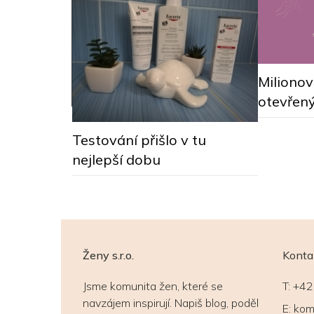
Miliono
otevřen
vertka #16
Testování přišlo v tu
nejlepší dobu
Ženy s.r.o.
Konta
Jsme komunita žen, které se
T:
+42
navzájem inspirují. Napiš blog, poděl
E:
kom