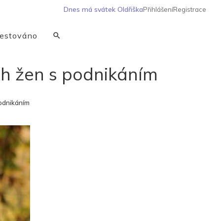
Dnes má svátek
Oldřiška
Přihlášení
Registrace
estováno
ch žen s podnikáním
podnikáním