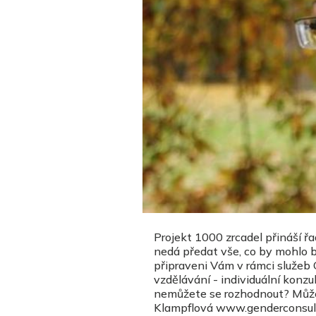
Projekt 1000 zrcadel přináší řa
nedá předat vše, co by mohlo bý
připraveni Vám v rámci služeb 
vzdělávání - individuální konz
nemůžete se rozhodnout? Můžeme
Klampflová www.genderconsult