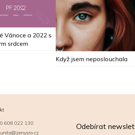
vé Vánoce a 2022 s
ým srdcem
Když jsem neposlouchala
kt
0 608 022 130
Odebírat newslet
unita@zenysro.cz