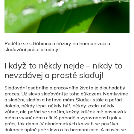
Podělte se s Gábinou o názory na harmonizaci a
slaďování práce a rodiny!
I když to někdy nejde – nikdy to
nevzdávej a prostě slaďuj!
Slaďování osobního a pracovního života je dlouhodobý
proces. Už slovo slaďování je toho důkazem. Nemluvíme
o sladění, sladím a hotovo mám. Slaďuji, stále a pořád
dokola, někdy lépe, někdy hůř, někdy zcela, někdy
vůbec, ale pořád se snažím, každý krůček mě posouvá k
mému vysněnému cíli. K pohodě a vyrovnanosti jak v
práci, tak doma. V akademických kruzích se používá
dokonce úplně jiné slovo a to harmonizace. A musím se