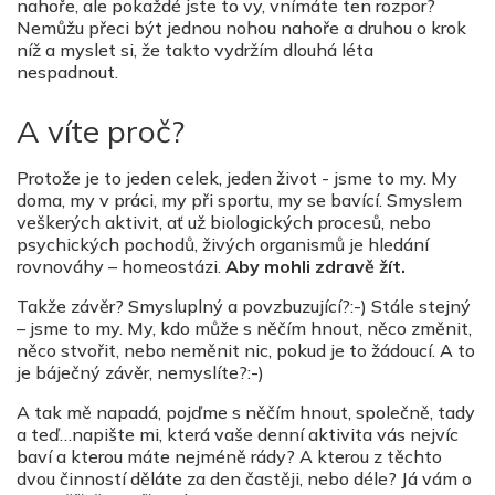
nahoře, ale pokaždé jste to vy, vnímáte ten rozpor?
Nemůžu přeci být jednou nohou nahoře a druhou o krok
níž a myslet si, že takto vydržím dlouhá léta
nespadnout.
A víte proč?
Protože je to jeden celek, jeden život - jsme to my. My
doma, my v práci, my při sportu, my se bavící. Smyslem
veškerých aktivit, ať už biologických procesů, nebo
psychických pochodů, živých organismů je hledání
rovnováhy – homeostázi.
Aby mohli zdravě žít.
Takže závěr? Smysluplný a povzbuzující?:-) Stále stejný
– jsme to my. My, kdo může s něčím hnout, něco změnit,
něco stvořit, nebo neměnit nic, pokud je to žádoucí. A to
je báječný závěr, nemyslíte?:-)
A tak mě napadá, pojďme s něčím hnout, společně, tady
a teď…napište mi, která vaše denní aktivita vás nejvíc
baví a kterou máte nejméně rády? A kterou z těchto
dvou činností děláte za den častěji, nebo déle? Já vám o