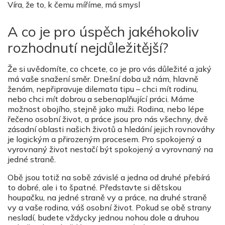
Víra, že to, k čemu míříme, má smysl
A co je pro úspěch jakéhokoliv
rozhodnutí nejdůležitější?
Že si uvědomíte, co chcete, co je pro vás důležité a jaký
má vaše snažení směr. Dnešní doba už nám, hlavně
ženám, nepřipravuje dilemata tipu – chci mít rodinu,
nebo chci mít dobrou a sebenaplňující práci. Máme
možnost obojího, stejně jako muži. Rodina, nebo lépe
řečeno osobní život, a práce jsou pro nás všechny, dvě
zásadní oblasti našich životů a hledání jejich rovnováhy
je logickým a přirozeným procesem. Pro spokojený a
vyrovnaný život nestačí být spokojený a vyrovnaný na
jedné straně.
Obě jsou totiž na sobě závislé a jedna od druhé přebírá
to dobré, ale i to špatné. Představte si dětskou
houpačku, na jedné straně vy a práce, na druhé straně
vy a vaše rodina, váš osobní život. Pokud se obě strany
nesladí, budete vždycky jednou nohou dole a druhou