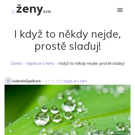
I když to někdy nejde,
prostě slaďuj!
Domů
»
Vypiš se z toho
»
I když to někdy nejde, prostě slaďuj!
G
GabrielaŠpačková
13. 9. 2013
Vypiš se z toho