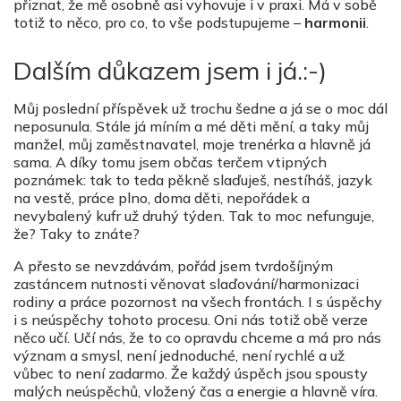
přiznat, že mě osobně asi vyhovuje i v praxi. Má v sobě
totiž to něco, pro co, to vše podstupujeme –
harmonii
.
Dalším důkazem jsem i já.:-)
Můj poslední příspěvek už trochu šedne a já se o moc dál
neposunula. Stále já míním a mé děti mění, a taky můj
manžel, můj zaměstnavatel, moje trenérka a hlavně já
sama. A díky tomu jsem občas terčem vtipných
poznámek: tak to teda pěkně slaďuješ, nestíháš, jazyk
na vestě, práce plno, doma děti, nepořádek a
nevybalený kufr už druhý týden. Tak to moc nefunguje,
že? Taky to znáte?
A přesto se nevzdávám, pořád jsem tvrdošíjným
zastáncem nutnosti věnovat slaďování/harmonizaci
rodiny a práce pozornost na všech frontách. I s úspěchy
i s neúspěchy tohoto procesu. Oni nás totiž obě verze
něco učí. Učí nás, že to co opravdu chceme a má pro nás
význam a smysl, není jednoduché, není rychlé a už
vůbec to není zadarmo. Že každý úspěch jsou spousty
malých neúspěchů, vložený čas a energie a hlavně víra.