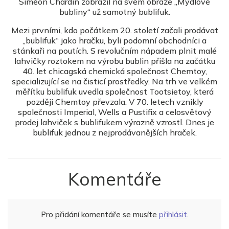
Siméon Chardin zobrazil na svém obraze „Mýdlové
bubliny“ už samotný bublifuk.
Mezi prvními, kdo počátkem 20. století začali prodávat
„bublifuk“ jako hračku, byli podomní obchodníci a
stánkaři na poutích. S revolučním nápadem plnit malé
lahvičky roztokem na výrobu bublin přišla na začátku
40. let chicagská chemická společnost Chemtoy,
specializující se na čisticí prostředky. Na trh ve velkém
měřítku bublifuk uvedla společnost Tootsietoy, která
později Chemtoy převzala. V 70. letech vznikly
společnosti Imperial, Wells a Pustifix a celosvětový
prodej lahviček s bublifukem výrazně vzrostl. Dnes je
bublifuk jednou z nejprodávanějších hraček.
Komentáře
Pro přidání komentáře se musíte
přihlásit
.