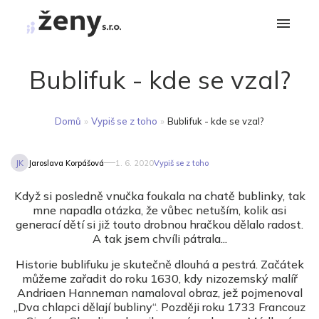
Bublifuk - kde se vzal?
Domů
»
Vypiš se z toho
»
Bublifuk - kde se vzal?
JK
Jaroslava Korpášová
1. 6. 2020
Vypiš se z toho
Když si posledně vnučka foukala na chatě bublinky, tak
mne napadla otázka, že vůbec netuším, kolik asi
generací dětí si již touto drobnou hračkou dělalo radost.
A tak jsem chvíli pátrala...
Historie bublifuku je skutečně dlouhá a pestrá. Začátek
můžeme zařadit do roku 1630, kdy nizozemský malíř
Andriaen Hanneman namaloval obraz, jež pojmenoval
„Dva chlapci dělají bubliny“. Později roku 1733 Francouz