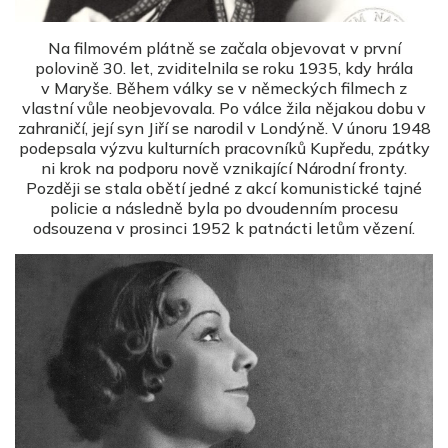
Na filmovém plátně se začala objevovat v první
polovině 30. let, zviditelnila se roku 1935, kdy hrála
v Maryše. Během války se v německých filmech z
vlastní vůle neobjevovala. Po válce žila nějakou dobu v
zahraničí, její syn Jiří se narodil v Londýně. V únoru 1948
podepsala výzvu kulturních pracovníků Kupředu, zpátky
ni krok na podporu nově vznikající Národní fronty.
Později se stala obětí jedné z akcí komunistické tajné
policie a následně byla po dvoudenním procesu
odsouzena v prosinci 1952 k patnácti letům vězení.