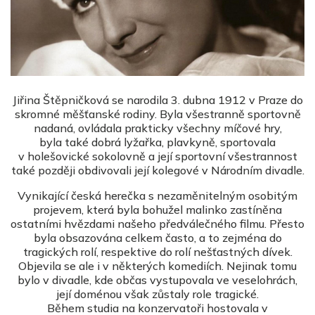
Jiřina Štěpničková se narodila 3. dubna 1912 v Praze do
skromné měšťanské rodiny. Byla všestranně sportovně
nadaná, ovládala prakticky všechny míčové hry,
byla také dobrá lyžařka, plavkyně, sportovala
v holešovické sokolovně a její sportovní všestrannost
také později obdivovali její kolegové v Národním divadle.
Vynikající česká herečka s nezaměnitelným osobitým
projevem, která byla bohužel malinko zastíněna
ostatními hvězdami našeho předválečného filmu. Přesto
byla obsazována celkem často, a to zejména do
tragických rolí, respektive do rolí nešťastných dívek.
Objevila se ale i v některých komediích. Nejinak tomu
bylo v divadle, kde občas vystupovala ve veselohrách,
její doménou však zůstaly role tragické.
Během studia na konzervatoři hostovala v