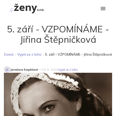
5. září - VZPOMÍNÁME -
Jiřina Štěpničková
Domů
»
Vypiš se z toho
»
5. září - VZPOMÍNÁME - Jiřina Štěpničková
JK
Jaroslava Korpášová
19. 8. 2021
Vypiš se z toho