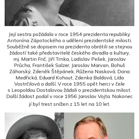
Její sestra požádala v roce 1954 prezidenta republiky
Antonína Zápotockého o udělení prezidentské milosti.
Souběžně se dopisem na prezidenta obrátili se stejnou
žádostí také představitelé českého divadla a kultury,
mj. Martin Frič, Jiří Trnka, Ladislav Pešek, Jaroslav
Průcha, František Salzer, Jaroslav Marvan, Bohuš
Záhorský, Zdeněk Štěpánek, Růžena Nasková, Dana
Medřická, Eduard Kohout, Zdenka Baldová, Lída
Vostrčilová a další. V roce 1955 opět herci v čele
s Leopoldou Dostalovou žádali o prezidentskou milost.
Další žádost podal v roce 1956 Jaroslav Vojta. Nakonec
jí byl trest snížen z 15 let na 10 let.