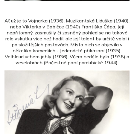
Ať už je to Vojnarka (1936), Muzikantská Liduška (1940),
nebo Viktorka v Babičce (1940) Františka Čápa. Její
nepřítomný, zasmušilý či zasněný pohled se na takové
role vskutku více než hodil, ale její talent by určitě volal i
po složitějších postavách. Místo nich se objevila v
několika komediích - Jedenácté přikázání (1935),
Velbloud uchem jehly (1936), Včera neděle byla (1938) a
veselohrách (Počestné paní pardubické 1944).