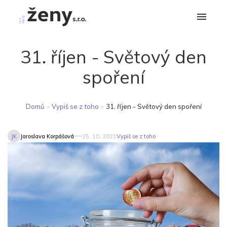
31. říjen - Světový den
spoření
Domů
»
Vypiš se z toho
»
31. říjen - Světový den spoření
JK
Jaroslava Korpášová
25. 10. 2021
Vypiš se z toho