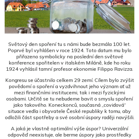
Světový den spoření tu s námi bude bezmála 100 let.
Poprvé byl vyhlášen v roce 1924. Toto datum mu bylo
přiřazeno symbolicky na poslední den světové
konference spořitelen v italském Miláně, kde ho roku
1924 vyhlásil tamní profesor ekonomie Filippo Ravizza.
Kongresu se účastnilo celkem 29 zemí. Cílem bylo zvýšit
povědomí o spoření a vyzdvihnout jeho význam ať už
mezi finančními institucemi, tak i mezi fyzickými
osobami. Určitě se tu nebudeme bavit o smyslu spoření
jako takového. Koneckonců, současná „covidová“
situace vedla i obyvatele České republiky k tomu, aby
odložili část spotřeby a své osobní úspory raději navýšili.
A jaká je vlastně optimální výše úspor? Univerzální
odpověď neexistuje, ale berme úspory jako prostředky