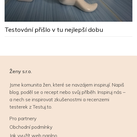
M
s
Testování přišlo v tu nejlepší dobu
Ženy s.r.o.
Jsme komunita žen, které se navzájem inspirují. Napiš
blog, poděl se o recept nebo svůj příběh. Inspiruj nás –
a nech se inspirovat zkušenostmi a recenzemi
testerek z Testuj.to.
Pro partnery
Obchodní podmínky
Jak využít web naplno