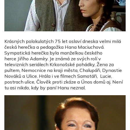
Krásných polokulatých 75 let oslaví dneska velmi milá
česká herečka a pedagožka Hana Maciuchová.
Sympatická herečka byla manželkou českého
herce Jiřího Adamíry. Je známá ze svých rolí v
televizních seriálech Krkonošské pohádky, Žena za
pultem, Nemocnice na kraji města, Chalupáři, Dynastie
Nováků a Ulice. Hrála i ve filmech Samotáři, Lucie,
postrach ulice, Člověk proti zkáze a Únos domů aj. Není
tu asi nikdo, kdy by paní Hanu neznal.