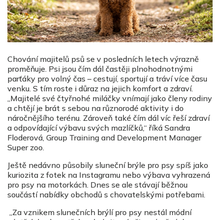
Chování majitelů psů se v posledních letech výrazně
proměňuje. Psi jsou čím dál častěji plnohodnotnými
parťáky pro volný čas – cestují, sportují a tráví více času
venku. S tím roste i důraz na jejich komfort a zdraví.
„Majitelé své čtyřnohé miláčky vnímají jako členy rodiny
a chtějí je brát s sebou na různorodé aktivity i do
náročnějšího terénu. Zároveň také čím dál víc řeší zdraví
a odpovídající výbavu svých mazlíčků,“ říká Sandra
Floderová, Group Training and Development Manager
Super zoo.
Ještě nedávno působily sluneční brýle pro psy spíš jako
kuriozita z fotek na Instagramu nebo výbava vyhrazená
pro psy na motorkách. Dnes se ale stávají běžnou
součástí nabídky obchodů s chovatelskými potřebami.
„Za vznikem slunečních brýlí pro psy nestál módní