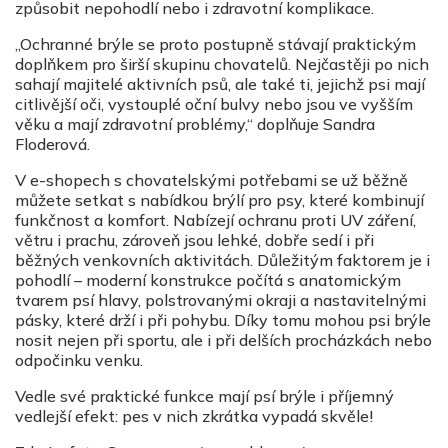
způsobit nepohodlí nebo i zdravotní komplikace.
„Ochranné brýle se proto postupně stávají praktickým
doplňkem pro širší skupinu chovatelů. Nejčastěji po nich
sahají majitelé aktivních psů, ale také ti, jejichž psi mají
citlivější oči, vystouplé oční bulvy nebo jsou ve vyšším
věku a mají zdravotní problémy,“ doplňuje Sandra
Floderová.
V e-shopech s chovatelskými potřebami se už běžně
můžete setkat s nabídkou brýlí pro psy, které kombinují
funkčnost a komfort. Nabízejí ochranu proti UV záření,
větru i prachu, zároveň jsou lehké, dobře sedí i při
běžných venkovních aktivitách. Důležitým faktorem je i
pohodlí – moderní konstrukce počítá s anatomickým
tvarem psí hlavy, polstrovanými okraji a nastavitelnými
pásky, které drží i při pohybu. Díky tomu mohou psi brýle
nosit nejen při sportu, ale i při delších procházkách nebo
odpočinku venku.
Vedle své praktické funkce mají psí brýle i příjemný
vedlejší efekt: pes v nich zkrátka vypadá skvěle!