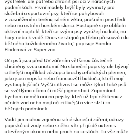
výstřelek, ale potřeba chránit psí oči v náročných
podmínkách. První modely brýlí byly vyvinuty pro
služební a sportovní psy, kteří se pohybovali
v zasněženém terénu, silném větru, prašném prostředí
nebo na ostrém horském slunci. Postupně si je oblíbili i
aktivní majitelé, kteří se svými psy vyrážejí na kolo, na
hory nebo k vodě. Dnes se stejná potřeba přesouvá i do
běžného každodenního života,“ popisuje Sandra
Floderová ze Super zoo.
Oči psů jsou před UV zářením většinou částečně
chráněny svou anatomií. Na sluneční paprsky ale bývají
citlivější například zástupci brachycefalických plemen,
jako jsou mopsíci nebo francouzští buldočci, kteří mají
vystouplejší oči. Vyšší citlivost se může týkat také psů
se světlýma očima či nižší pigmentací. Zapomínat
bychom neměli ani na pejsky, kteří už trpí některou z
očních vad nebo mají oči citlivější a více slzí i za
běžných podmínek.
Vadit jim mohou zejména silné sluneční záření, odrazy
paprsků od vody nebo sněhu, vítr při jízdě autem s
otevřeným oknem nebo prach na cestách. To vše může