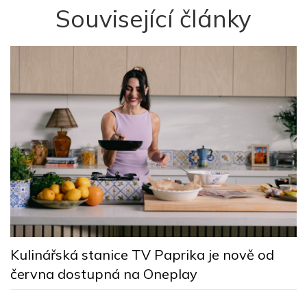
Související články
F
Kulinářská stanice TV Paprika je nově od
s
června dostupná na Oneplay