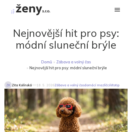
Nejnovější hit pro psy:
módní sluneční brýle
Domů
»
Zábava a volný čas
»
Nejnovější hit pro psy: módní sluneční brýle
ZK
Zita Kolínská
18. 5. 2026
Zábava a volný čas
domácí mazlíčci
léto
tip