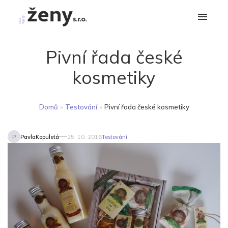
Pivní řada české
kosmetiky
Domů
»
Testování
»
Pivní řada české kosmetiky
P
PavlaKopuletá
25. 10. 2016
Testování