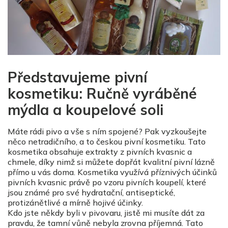
Představujeme pivní
kosmetiku: Ručně vyráběné
mýdla a koupelové soli
Máte rádi pivo a vše s ním spojené? Pak vyzkoušejte
něco netradičního, a to českou pivní kosmetiku. Tato
kosmetika obsahuje extrakty z pivních kvasnic a
chmele, díky nimž si můžete dopřát kvalitní pivní lázně
přímo u vás doma. Kosmetika využívá příznivých účinků
pivních kvasnic právě po vzoru pivních koupelí, které
jsou známé pro své hydratační, antiseptické,
protizánětlivé a mírně hojivé účinky.
Kdo jste někdy byli v pivovaru, jistě mi musíte dát za
pravdu, že tamní vůně nebyla zrovna příjemná. Tato