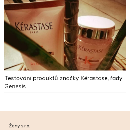
K
Testování produktů značky Kérastase, řady
Genesis
Ženy s.r.o.