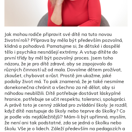
Jak mohou rodiče připravit své dítě na tuto novou
životní roli? Příprava by měla být především pozvolná,
klidná a pohodová. Pamatujme si, že dětské i dospělé
tělo i psychika nesnášejí extrémy. A vstup dítěte do
první třídy by měl být pozvolný proces. Jsem toho
názoru, že je pro dítě zdravé, aby se zapojovalo do
různých činností už od mala. Dovolme dětem prožívat,
zkoušet, chybovat a růst. Prostě jim ukažme, jaké
podoby život má. To pak znamená, že je také nesmíme
donekonečna chránit a všechno za ně dělat, aby si
náhodou neublížili. Dítě potřebuje dostávat láskyplné
hranice, potřebuje se učit respektu, toleranci, spolupráci.
A právě toto je cenný základ pro zvládání školy. Je rozdíl,
když dítě nastupuje do školy nebo teprve do školky? Co
je podle vás nejdůležitější? Mám-li být upřímná, myslím,
že není ani tak podstatné, zda se jedná o školku nebo
školu. Vše je o lidech. Záleží především na pedagozích a