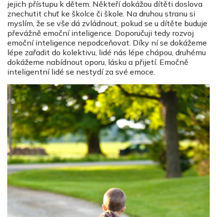
jejich přístupu k dětem. Někteří dokážou dítěti doslova
znechutit chuť ke školce či škole. Na druhou stranu si
myslím, že se vše dá zvládnout, pokud se u dítěte buduje
převážně emoční inteligence. Doporučuji tedy rozvoj
emoční inteligence nepodceňovat. Díky ní se dokážeme
lépe zařadit do kolektivu, lidé nás lépe chápou, druhému
dokážeme nabídnout oporu, lásku a přijetí. Emočně
inteligentní lidé se nestydí za své emoce.