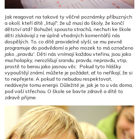
Jak reagovat na takové ty věčné poznámky příbuzných
a okolí, kteří dítě „litují", že už musí do školy, že končí
dětství atd? Bohužel, spousta strachů, nechuti ke škole
děti získávají z ne úplně vhodných komentářů nás
dospělých. To, co dítě pravidelně slyší, se mu pevně
programuje do podvědomí a jeho mozek to má označeno
jako „pravdu“. Děti nás vnímají každou vteřinu, jsou jako
mucholapky, nerozlišují srandu, pravdu, nepravdu, vtip,
prostě to berou jako jasnou věc. Pokud tyto hlášky
vypouštějí známí, můžete je požádat, ať to neříkají, že si
to nepřejete. A pokud to nebudou respektovat,
nedávejte tomu energii. Důležité je, jak je to u vás doma,
pod vaší střechou. O škole se bavte zdravě a dítě to
zdravě přijme.