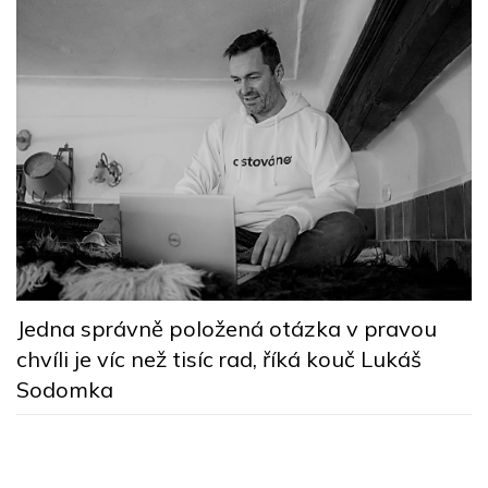
M
Jedna správně položená otázka v pravou
b
chvíli je víc než tisíc rad, říká kouč Lukáš
B
Sodomka