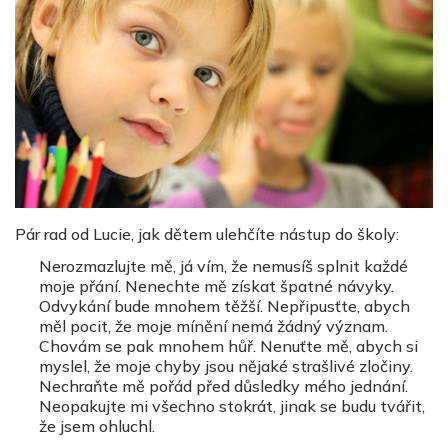
Pár rad od Lucie, jak dětem ulehčíte nástup do školy:
Nerozmazlujte mě, já vím, že nemusíš splnit každé
moje přání. Nenechte mě získat špatné návyky.
Odvykání bude mnohem těžší. Nepřipusťte, abych
měl pocit, že moje mínění nemá žádný význam.
Chovám se pak mnohem hůř. Nenuťte mě, abych si
myslel, že moje chyby jsou nějaké strašlivé zločiny.
Nechraňte mě pořád před důsledky mého jednání.
Neopakujte mi všechno stokrát, jinak se budu tvářit,
že jsem ohluchl.