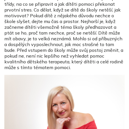
třídy, na co se připravit a jak dítěti pomoci překonat
prvotní stres. Co dělat, když se dítě do školy netěší, jak
motivovat? Pokud dítě z nějakého důvodu nechce o
škole slyšet, dejte mu čas a prostor. Nejhorší je, když
začneme dítěti všemožně téma školy předhazovat a
ptát se ho, proč tam nechce, proč se netěší. Dítě může
mít obavy, je to velká neznámá. Mohlo si od příbuzných
a dospělých vyposlechnout, jak moc strašné to tam
bude. Před vstupem do školy může svůj postoj změnit, a
pokud ne, není nic lepšího než vyhledat pomoc
kvalitního dětského terapeuta, který dítěti a celé rodině
může s tímto tématem pomoci.