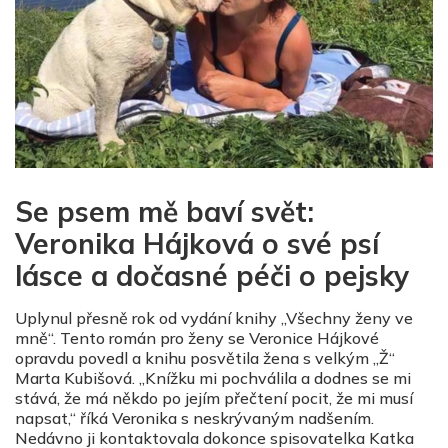
Se psem mě baví svět:
Veronika Hájková o své psí
lásce a dočasné péči o pejsky
Uplynul přesně rok od vydání knihy „Všechny ženy ve
mně“. Tento román pro ženy se Veronice Hájkové
opravdu povedl a knihu posvětila žena s velkým „Ž“
Marta Kubišová. „Knížku mi pochválila a dodnes se mi
stává, že má někdo po jejím přečtení pocit, že mi musí
napsat,“ říká Veronika s neskrývaným nadšením.
Nedávno ji kontaktovala dokonce spisovatelka Katka