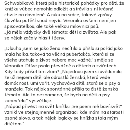
Schwabiková, která píše historické pohádky pro děti, že
knížku vůbec nemohla odložit a strávila s ní krásné
chvíle na dovolené. A ruku na srdce, takové zprávy
člověka potěší snad nejvíc. Veronika ovšem není jen
spisovatelkou, ale také velkou milovnicí psů.
„Já měla vždycky dvě témata: děti a zvířata. Ale pak
se nějak začaly hlásit i ženy.“
„Dlouho jsem se jako žena necítila a přišla si pořád jako
malá holka, taková ta věčná puberťakča, která si ze
všeho utahuje a život nebere moc vážně,“ směje se
Veronika. Dříve psala převážně o dětech a zvířatech.
Kdy tedy přišel ten zlom? „Najednou jsem si uvědomila,
že už nejsem dítě, ale odrostlá ženská, která vede
domácnost, umí vařit, vychovává dítě, stará se o psy a
manžela. Tak nějak spontánně přišla ta čistě ženská
témata. Ale to neznamená, že bych na děti a psy
zanevřela,“ vysvětluje.
„Nápad přivést na svět knížku „Se psem mě baví svět“
vznikl ve stejnojmenné organizaci, kde mám na starosti
psané slovo, a tak nějak logicky se knížka stala mým
dítětem."