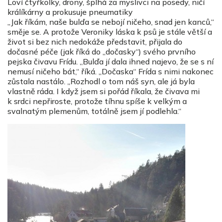
Loví čtyřkolky, drony, šplhá za myslivci na posedy, ničí
králíkárny a prokusuje pneumatiky
„Jak říkám, naše bulďa se nebojí ničeho, snad jen kanců,“
směje se. A protože Veroniky láska k psů je stále větší a
život si bez nich nedokáže představit, přijala do
dočasné péče (jak říká do „dočasky“) svého prvního
pejska čivavu Frídu. „Bulďa jí dala ihned najevo, že se s ní
nemusí ničeho bát,“ říká. „Dočaska“ Frída s nimi nakonec
zůstala nastálo. „Rozhodl o tom náš syn, ale já byla
vlastně ráda. I když jsem si pořád říkala, že čivava mi
k srdci nepřiroste, protože tíhnu spíše k velkým a
svalnatým plemenům, totálně jsem jí podlehla.“