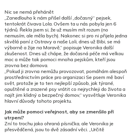
Nic se nemá přehánět
„Zanedlouho k nám přišel další „dočasný“ pejsek,
tentokrát čivava Lola. Ovšem ta u nás pobyla jen 6
týdnů. Řekla jsem si, že už musím mít rozum (no
nemusím, ale měla bych). Nakonec si pro ni přijela jedna
skvělá paní z Ostravy a naše Loli, dnes už Bibi, se má
výborně a žije na Moravě,“ popisuje Veronika další
zkušenost. Dnes už chápe, že dočasná péče má velkou
moc a může tak pomoci mnoha pejskům, kteří jsou
zrovna bez domova.
„Pokud ji zrovna nemůžu provozovat, pomáhám alespoň
prostřednictvím práce pro organizaci Se psem mě baví
svět, protože je to ten nejlepší způsob, jak týrané,
opuštěné a zrazené psy vrátit co nejrychleji do života a
najít jim klidný a bezpečný domov,“ vysvětluje Veronika
hlavní důvody tohoto projektu.
Jak může pomoci veřejnost, aby se zmenšilo pří
utrpení?
Zní to trochu jako ohraná písnička, ale Veronika je
přesvědčená, jsou to dvě zásadní věci. „Určitě