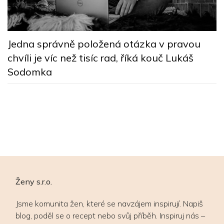
M
Jedna správně položená otázka v pravou
b
chvíli je víc než tisíc rad, říká kouč Lukáš
B
Sodomka
Ženy s.r.o.
Jsme komunita žen, které se navzájem inspirují. Napiš
blog, poděl se o recept nebo svůj příběh. Inspiruj nás –