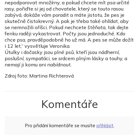
nepodporovat množírny, a pokud chcete mít psa určité
rasy, pořiďte si jej od chovatele, který se touto rasou
zabývá, dokáže vám poradit a máte jistotu, že pes je
skutečně čistokrevný. A pak je třeba také ohlídat, aby
se nemnožili oříšci. Pokud nechcete štěňata, tak dejte
fenku raději vykastrovat. Počty jsou jednoduché. Kdo
chce psa, pravděpodobně ho už má. A pes se může dožít
i 12 let,“ vysvětluje Veronika.
Útulky i dočasky jsou plné psů, kteří jsou nádherní,
poslušní, sympaťáci, se srdcem plným lásky a touhy, a
nemají ji komu ani nabídnout.
Zdroj foto: Martina Richterová
Komentáře
Pro přidání komentáře se musíte
přihlásit
.