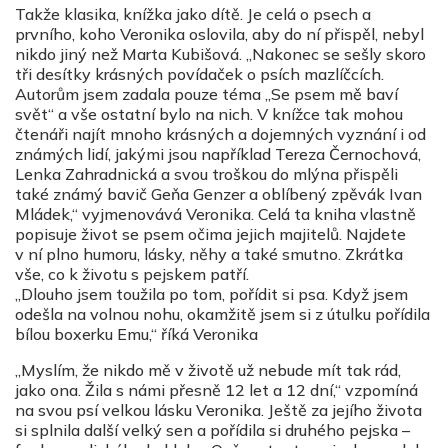
Takže klasika, knížka jako dítě. Je celá o psech a
prvního, koho Veronika oslovila, aby do ní přispěl, nebyl
nikdo jiný než Marta Kubišová. „Nakonec se sešly skoro
tři desítky krásných povídaček o psích mazlíčcích.
Autorům jsem zadala pouze téma „Se psem mě baví
svět“ a vše ostatní bylo na nich. V knížce tak mohou
čtenáři najít mnoho krásných a dojemných vyznání i od
známých lidí, jakými jsou například Tereza Černochová,
Lenka Zahradnická a svou troškou do mlýna přispěli
také známý bavič Geňa Genzer a oblíbený zpěvák Ivan
Mládek,“ vyjmenovává Veronika. Celá ta kniha vlastně
popisuje život se psem očima jejich majitelů. Najdete
v ní plno humoru, lásky, něhy a také smutno. Zkrátka
vše, co k životu s pejskem patří.
„Dlouho jsem toužila po tom, pořídit si psa. Když jsem
odešla na volnou nohu, okamžitě jsem si z útulku pořídila
bílou boxerku Emu,“ říká Veronika
„Myslím, že nikdo mě v životě už nebude mít tak rád,
jako ona. Žila s námi přesně 12 let a 12 dní,“ vzpomíná
na svou psí velkou lásku Veronika. Ještě za jejího života
si splnila další velký sen a pořídila si druhého pejska –