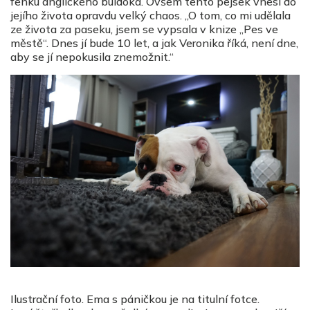
fenku anglického buldoka. Ovšem tento pejsek vnesl do
jejího života opravdu velký chaos. „O tom, co mi udělala
ze života za paseku, jsem se vypsala v knize „Pes ve
městě“. Dnes jí bude 10 let, a jak Veronika říká, není dne,
aby se jí nepokusila znemožnit.“
Ilustrační foto. Ema s páničkou je na titulní fotce.