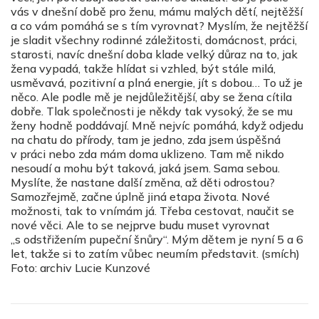
vás v dnešní době pro ženu, mámu malých dětí, nejtěžší
a co vám pomáhá se s tím vyrovnat? Myslím, že nejtěžší
je sladit všechny rodinné záležitosti, domácnost, práci,
starosti, navíc dnešní doba klade velký důraz na to, jak
žena vypadá, takže hlídat si vzhled, být stále milá,
usměvavá, pozitivní a plná energie, jít s dobou… To už je
něco. Ale podle mě je nejdůležitější, aby se žena cítila
dobře. Tlak společnosti je někdy tak vysoký, že se mu
ženy hodně poddávají. Mně nejvíc pomáhá, když odjedu
na chatu do přírody, tam je jedno, zda jsem úspěšná
v práci nebo zda mám doma uklizeno. Tam mě nikdo
nesoudí a mohu být taková, jaká jsem. Sama sebou.
Myslíte, že nastane další změna, až děti odrostou?
Samozřejmě, začne úplně jiná etapa života. Nové
možnosti, tak to vnímám já. Třeba cestovat, naučit se
nové věci. Ale to se nejprve budu muset vyrovnat
„s odstřižením pupeční šnůry“. Mým dětem je nyní 5 a 6
let, takže si to zatím vůbec neumím představit. (smích)
Foto: archiv Lucie Kunzové