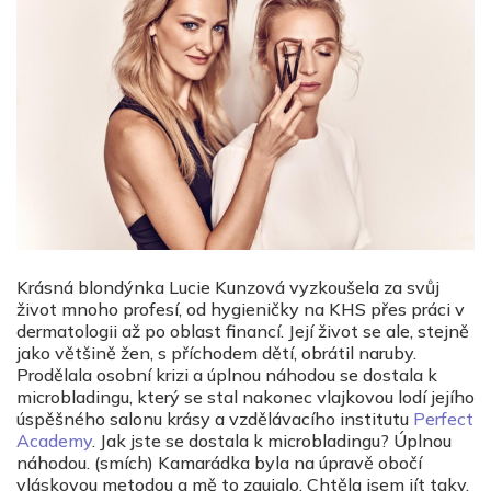
Krásná blondýnka Lucie Kunzová vyzkoušela za svůj
život mnoho profesí, od hygieničky na KHS přes práci v
dermatologii až po oblast financí. Její život se ale, stejně
jako většině žen, s příchodem dětí, obrátil naruby.
Prodělala osobní krizi a úplnou náhodou se dostala k
microbladingu, který se stal nakonec vlajkovou lodí jejího
úspěšného salonu krásy a vzdělávacího institutu
Perfect
Academy
. Jak jste se dostala k microbladingu? Úplnou
náhodou. (smích) Kamarádka byla na úpravě obočí
vláskovou metodou a mě to zaujalo. Chtěla jsem jít taky,