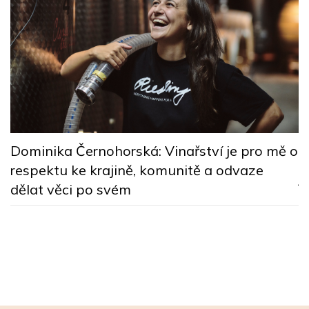
o
M
Dominika Černohorská: Vinařství je pro mě o
a
m
respektu ke krajině, komunitě a odvaze
j
dělat věci po svém
t
s
A