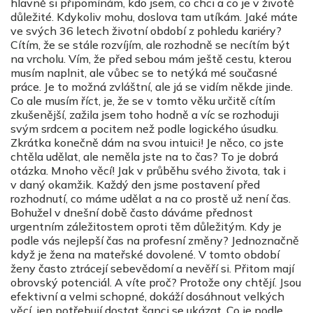
hlavně si připomínám, kdo jsem, co chci a co je v životě
důležité. Kdykoliv mohu, doslova tam utíkám. Jaké máte
ve svých 36 letech životní období z pohledu kariéry?
Cítím, že se stále rozvíjím, ale rozhodně se necítím být
na vrcholu. Vím, že před sebou mám ještě cestu, kterou
musím naplnit, ale vůbec se to netýká mé současné
práce. Je to možná zvláštní, ale já se vidím někde jinde.
Co ale musím říct, je, že se v tomto věku určitě cítím
zkušenější, zažila jsem toho hodně a víc se rozhoduji
svým srdcem a pocitem než podle logického úsudku.
Zkrátka konečně dám na svou intuici! Je něco, co jste
chtěla udělat, ale neměla jste na to čas? To je dobrá
otázka. Mnoho věcí! Jak v průběhu svého života, tak i
v daný okamžik. Každý den jsme postavení před
rozhodnutí, co máme udělat a na co prostě už není čas.
Bohužel v dnešní době často dáváme přednost
urgentním záležitostem oproti těm důležitým. Kdy je
podle vás nejlepší čas na profesní změny? Jednoznačně
když je žena na mateřské dovolené. V tomto období
ženy často ztrácejí sebevědomí a nevěří si. Přitom mají
obrovský potenciál. A víte proč? Protože ony chtějí. Jsou
efektivní a velmi schopné, dokáží dosáhnout velkých
věcí, jen potřebují dostat šanci se ukázat. Co je podle