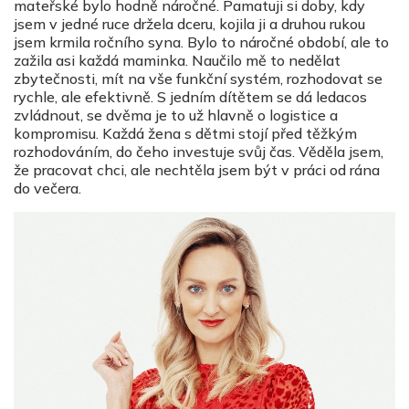
mateřské bylo hodně náročné. Pamatuji si doby, kdy
jsem v jedné ruce držela dceru, kojila ji a druhou rukou
jsem krmila ročního syna. Bylo to náročné období, ale to
zažila asi každá maminka. Naučilo mě to nedělat
zbytečnosti, mít na vše funkční systém, rozhodovat se
rychle, ale efektivně. S jedním dítětem se dá ledacos
zvládnout, se dvěma je to už hlavně o logistice a
kompromisu. Každá žena s dětmi stojí před těžkým
rozhodováním, do čeho investuje svůj čas. Věděla jsem,
že pracovat chci, ale nechtěla jsem být v práci od rána
do večera.