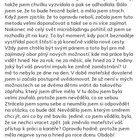
takže jsem chvilku vyzvídala a pak se odhodlala. Bála
jsem se, že to bude hrozně bolet, a měla jsem strach.
Když jsem zjistila, že to opravdu nebolí, začala jsem tuto
metodu velmi doporučovat a také se o ni více zajímat.
Nakonec mě celý svět microbladingu pohltil, až jsem se
rozhodla jít na kurz. To byl moment, kdy pocit beznaděje
vystřídal pocit štěstí a já konečně viděla nové cesty.
Vždy jsem chtěla být svým pánem a toto byl pro mě
zajímavý obor plný nových možností, kde má práce byla
vidět hned. Ne za rok, ne za měsíc, ale hned za 2 hodiny.
Jaký byl váš prvotní impuls ke změně zaměstnání? U
mě to nebylo ze dne na den. V době mateřské dovolené
jsem si začala postupně uvědomovat, že už není v mých
možnostech se se dvěma dětmi vrátit do takového
zápřahu, který jsem dříve měla. V tu dobu jsem byla
velmi zoufalá, protože jsem nevěděla, co se sebou.
Ztrácela jsem samu sebe a neuměla jsem si odpovědět
na otázku, co bude dál. Nevěděla jsem, kterým směrem
chci jít, ani co by mě bavilo. Jediné, co jsem věděla, bylo,
že se nechci vracet zpět. Jak změnilo mateřství váš
přístup k práci a kariéře? Opravdu hodně, protože jsem
měla nejprve syna a hned po roce dceru. Období