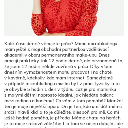
Kolik času denně věnujete práci? Mimo microbladingu
mám ještě s mojí obchodní partnerkou vzdělávací
akademii v oboru permanentního make-upu. Dnes
pracuji prakticky tak 12 hodin denně, ale neznamená to,
že jsem 12 hodin někde zavřená v práci. Díky všem
dnešním vymoženostem mohu pracovat i na chatě,
v kavárně, kdekoliv, kde mám internet. Samozřejmě
v případě microbladingu musím být v práci fyzicky, a to
je obvykle 5 hodin 1 den v týdnu, což je pro maminku
s malými dětmi naprosto ideální. Jak hledáte balanc
mezi rodinou a kariérou? Co vám v tom pomáhá? Manžel,
ten je moje největší opora. On je ten, kdo umí dát mému
srdci i hlavě klid, a to je důležité, alespoň pro mě. Co mi
ještě hodně pomáhá, je příroda. Máme chatu na horách,
je to moje srdcová záležitost, a tam se nejen dobíjím, ale