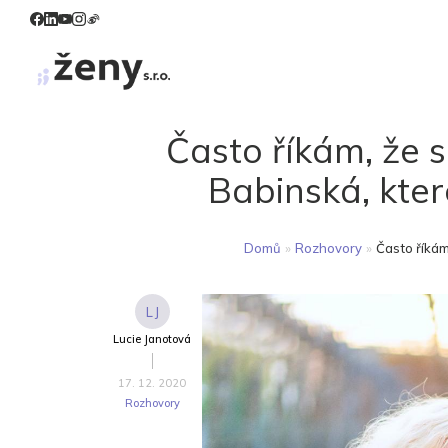
Často říkám, že s
Babinská, kte
Domů
»
Rozhovory
»
Často říkám
LJ
Lucie Janotová
17. 12. 2020
Rozhovory