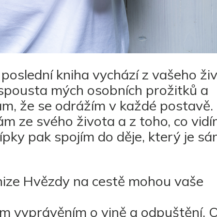
 poslední kniha vychází z vašeho ži
 spousta mých osobních prožitků a
kám, že se odrážím v každé postavě.
 ze svého života a z toho, co vid
ípky pak spojím do děje, který je sá
knize Hvězdy na cestě mohou vaše
ím vyprávěním o vině a odpuštění. 