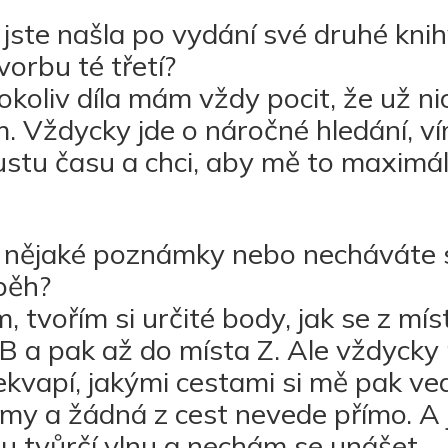
 jste našla po vydání své druhé kni
vorbu té třetí?
koliv díla mám vždy pocit, že už ni
. Vždycky jde o náročné hledání, ví
ustu času a chci, aby mě to maximá
ní nějaké poznámky nebo necháváte 
běh?
 tvořím si určité body, jak se z mís
B a pak až do místa Z. Ale vždycky
kvapí, jakými cestami si mě pak ve
amy a žádná z cest nevede přímo. A 
u tvůrčí vlnu a nechám se unášet