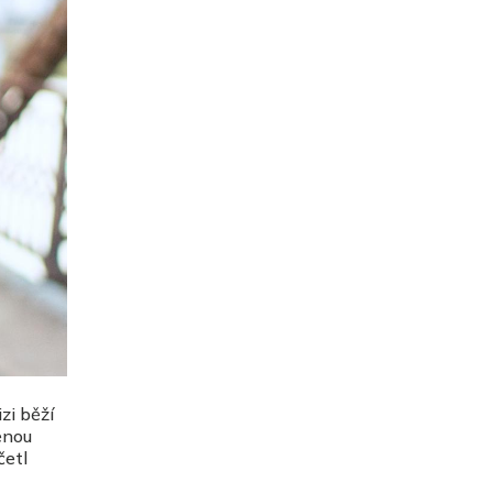
zi běží
ženou
četl