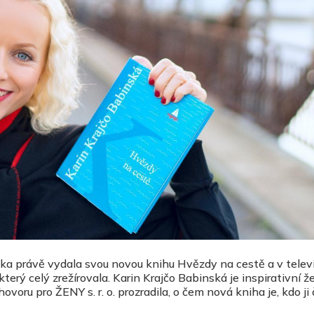
ka právě vydala svou novou knihu Hvězdy na cestě a v televi
který celý zrežírovala. Karin Krajčo Babinská je inspirativní 
voru pro ŽENY s. r. o. prozradila, o čem nová kniha je, kdo ji 