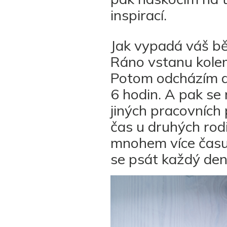
inspirací.
Jak vypadá váš bě
Ráno vstanu kolem
Potom odcházím do
6 hodin. A pak se 
jiných pracovních p
čas u druhých rod
mnohem více času.
se psát každý den,