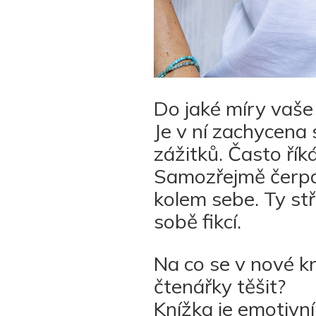
Do jaké míry vaše
Je v ní zachycena
zážitků. Často ří
Samozřejmě čerpám
kolem sebe. Ty stř
sobě fikcí.
Na co se v nové 
čtenářky těšit?
Knížka je emotivn