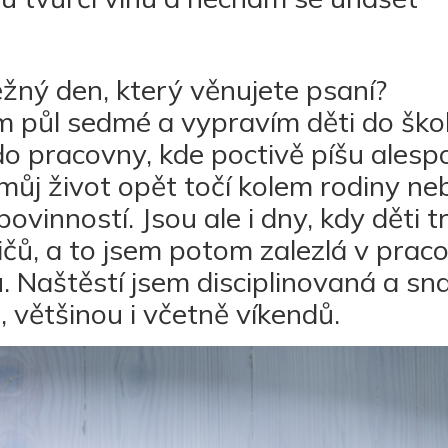
žný den, který věnujete psaní?
 půl sedmé a vypravím děti do škol
 pracovny, kde poctivě píšu alespo
můj život opět točí kolem rodiny ne
ovinností. Jsou ale i dny, kdy děti t
ičů, a to jsem potom zalezlá v prac
 Naštěstí jsem disciplinovaná a sn
 většinou i včetně víkendů.