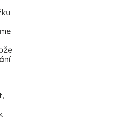
žku
ejme
tože
ání
t,
k