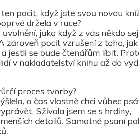
ten pocit, když jste svou novou kní
oprvé držela v ruce?
 a uvolnění, jako když z vás někdo s
 zároveň pocit vzrušení z toho, jak
 a jestli se bude čtenářům líbit. Pro
idí v nakladatelství knihu až do vyd
vůrčí proces tvorby?
šlela, o čas vlastně chci vůbec psá
yprávět. Sžívala jsem se s hrdiny,
ejmenších detailů. Samotné psaní pa
ců.