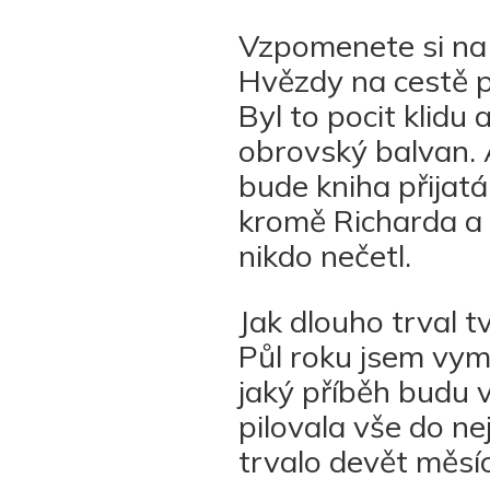
Vzpomenete si na 
Hvězdy na cestě p
Byl to pocit klidu
obrovský balvan. A
bude kniha přijatá
kromě Richarda a l
nikdo nečetl.
Jak dlouho trval t
Půl roku jsem vymý
jaký příběh budu v
pilovala vše do n
trvalo devět měsí