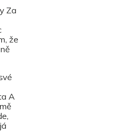
hy Za
c
m, že
lně
své
ta A
 mě
de,
já