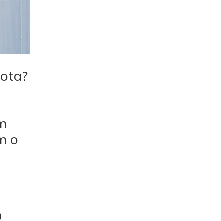
vota?
ím
m o
O