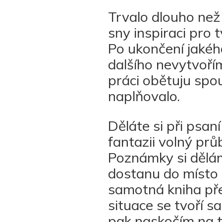
Trvalo dlouho než
sny inspiraci pro t
Po ukončení jakého
dalšího nevytvořím
práci obětuju spo
naplňovalo.
Děláte si při psa
fantazii volný prů
Poznámky si dělám,
dostanu do místo 
samotná kniha pře
situace se tvoří s
pak naskočím na t