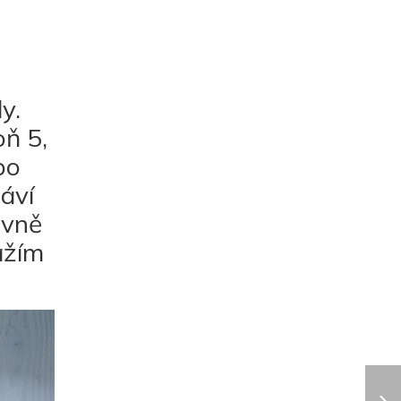
y.
ň 5,
bo
ráví
ovně
ažím