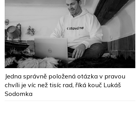
M
Jedna správně položená otázka v pravou
b
chvíli je víc než tisíc rad, říká kouč Lukáš
B
Sodomka