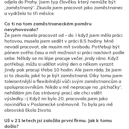
odjela do Prahy. Jsem typ člověka, který nemůže být
„zaměstnaný“. Zkusila jsem pracovat jako zaměstnanec
a vydržela to tři měsíce.
Co ti na tom zaměstnaneckém poměru
nevyhovovalo?
Že jsem musela pracovat od – do. I když jsem měla práci
hotovou, musela jsem sedět v práci 8,5 hodiny. Mně
nevadí pracovat, ale musím mít svobodu. Potřebuji být
pánem svého času a mít možnost si práci nastavit podle
sebe. Někdy se mi lépe pracuje večer, jindy ráno. Když
potřebuji, můžu si udělat volný den a někam vyrazit.
Jindy pak pracuji třeba 10 hodin. Ale jsem ráda, že jsem
si to zkusila, jaké to je být zaměstnaná. Díky tomu jsem
tolerantnější a flexibilnější vůči svým zaměstnancům a
spolupracovníkům. Nikdo u mě nepracuje na „píchačky“,
nehlídám jim čas strávený prací, ale chci vidět
výsledky.:-) Když mi bylo 20, pracovala jsem jako
novinářka v Poslanecké sněmovně. To byla pro mě
obrovská škola života.
Už v 21 letech jsi založila první firmu. Jak k tomu
došlo?