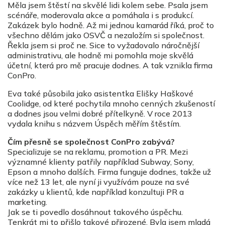
Měla jsem štěstí na skvělé lidi kolem sebe. Psala jsem
scénáře, moderovala akce a pomáhala i s produkcí.
Zakázek bylo hodně. Až mi jednou kamarád říká, proč to
všechno dělám jako OSVČ a nezaložím si společnost.
Řekla jsem si proč ne. Sice to vyžadovalo náročnější
administrativu, ale hodně mi pomohla moje skvělá
účetní, která pro mě pracuje dodnes. A tak vznikla firma
ConPro.
Eva také působila jako asistentka Elišky Haškové
Coolidge, od které pochytila mnoho cenných zkušeností
a dodnes jsou velmi dobré přítelkyně. V roce 2013
vydala knihu s názvem Úspěch měřím štěstím.
Čím přesně se společnost ConPro zabývá?
Specializuje se na reklamu, promotion a PR. Mezi
významné klienty patřily například Subway, Sony,
Epson a mnoho dalších. Firma funguje dodnes, takže už
více než 13 let, ale nyní ji využívám pouze na své
zakázky u klientů, kde například konzultuji PR a
marketing.
Jak se ti povedlo dosáhnout takového úspěchu.
Tenkrát mi to přišlo takové přirozené. Byla jsem mladá