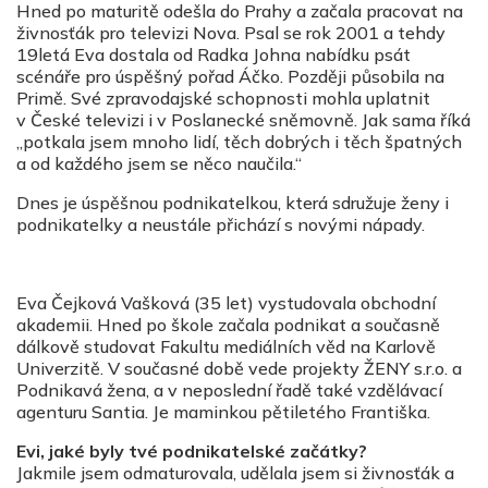
Hned po maturitě odešla do Prahy a začala pracovat na
živnosťák pro televizi Nova. Psal se rok 2001 a tehdy
19letá Eva dostala od Radka Johna nabídku psát
scénáře pro úspěšný pořad Áčko. Později působila na
Primě. Své zpravodajské schopnosti mohla uplatnit
v České televizi i v Poslanecké sněmovně. Jak sama říká
„potkala jsem mnoho lidí, těch dobrých i těch špatných
a od každého jsem se něco naučila.“
Dnes je úspěšnou podnikatelkou, která sdružuje ženy i
podnikatelky a neustále přichází s novými nápady.
Eva Čejková Vašková (35 let) vystudovala obchodní
akademii. Hned po škole začala podnikat a současně
dálkově studovat Fakultu mediálních věd na Karlově
Univerzitě. V současné době vede projekty ŽENY s.r.o. a
Podnikavá žena, a v neposlední řadě také vzdělávací
agenturu Santia. Je maminkou pětiletého Františka.
Evi, jaké byly tvé podnikatelské začátky?
Jakmile jsem odmaturovala, udělala jsem si živnosťák a