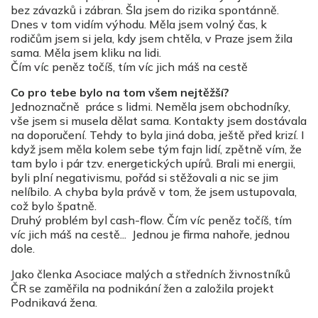
bez závazků i zábran. Šla jsem do rizika spontánně.
Dnes v tom vidím výhodu. Měla jsem volný čas, k
rodičům jsem si jela, kdy jsem chtěla, v Praze jsem žila
sama. Měla jsem kliku na lidi.
Čím víc peněz točíš, tím víc jich máš na cestě
Co pro tebe bylo na tom všem nejtěžší?
Jednoznačně práce s lidmi. Neměla jsem obchodníky,
vše jsem si musela dělat sama. Kontakty jsem dostávala
na doporučení. Tehdy to byla jiná doba, ještě před krizí. I
když jsem měla kolem sebe tým fajn lidí, zpětně vím, že
tam bylo i pár tzv. energetických upírů. Brali mi energii,
byli plní negativismu, pořád si stěžovali a nic se jim
nelíbilo. A chyba byla právě v tom, že jsem ustupovala,
což bylo špatně.
Druhý problém byl cash-flow. Čím víc peněz točíš, tím
víc jich máš na cestě... Jednou je firma nahoře, jednou
dole.
Jako členka Asociace malých a středních živnostníků
ČR se zaměřila na podnikání žen a založila projekt
Podnikavá žena.