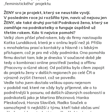
„feministického“ projektu.
ŽENY sro je projekt, který se neustále vyvíjí.
V posledním roce jsi rozšířila tým, navíc už nejsou jen
ŽENY, ale také druhý portál Podnikavá žena, který se
zaměřuje na podnikatelky a funguje úspěšně už
třetím rokem. Kdo ti nejvíce pomohl?
Velký zlom přišel před rokem, kdy do firmy nastoupila
Katka Lundáková, která je v onlinu lepší než já. Přišla
s mnohaletou praxí a kontakty a hlavně i s lidským
přístupem, což je pro mě vždy podmínka. Ona pomohla
firmu dostat tam, kde je dneska. V současné době jde
tedy o kombinaci online prostředí (webu) a offlinu
(Pracovny a různé akce). Od počátku bylo cílem zapojit
do projektu ženy v dalších regionech po celé ČR a
výrazně zvýšit čtenost, což se povedlo.
Vedle toho jsem dostala velikou oporu nejenom
v podobě rad, které ne vždy byly příjemné, ale o to
podnětnější k posunu, od dalších úžasných osobností a
podnikatelů jako je Martina Březinová, Hanka
Pleskačová, Honza Slavíček, Radko Souček a
samozřejmě ti nejbližší z týmu, kteří také občas umí