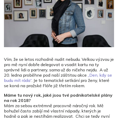
Vím, že se letos rozhodně nudit nebudu. Velkou výzvou je
pro mě nyní dobře delegovat a vsadit kartu na ty
správné lidi a partnery, sama už do ničeho nejdu. A už
20. ledna proběhne pod naší záštitou akce
„Den, kdy se
budu mít ráda“
. Je to tematické setkání pro ženy, které
se koná na pražské Flóře již třetím rokem.
Máme tu nový rok, jaké jsou tvé podnikatelské plány
na rok 2018?
Mám za sebou extrémně pracovně náročný rok. Mě
bohužel často zabíjí mé vlastní nápady, kterých je
hodně a pak je nestíhám realizovat. Chci se tedy nyní