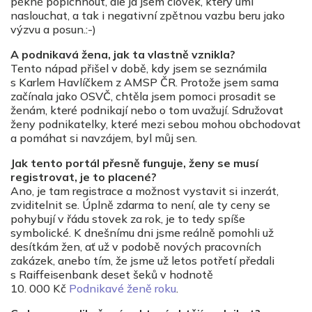
pěkně popíchnout, ale já jsem člověk, který umí
naslouchat, a tak i negativní zpětnou vazbu beru jako
výzvu a posun.:-)
A podnikavá žena, jak ta vlastně vznikla?
Tento nápad přišel v době, kdy jsem se seznámila
s Karlem Havlíčkem z AMSP ČR. Protože jsem sama
začínala jako OSVČ, chtěla jsem pomoci prosadit se
ženám, které podnikají nebo o tom uvažují. Sdružovat
ženy podnikatelky, které mezi sebou mohou obchodovat
a pomáhat si navzájem, byl můj sen.
Jak tento portál přesně funguje, ženy se musí
registrovat, je to placené?
Ano, je tam registrace a možnost vystavit si inzerát,
zviditelnit se. Úplně zdarma to není, ale ty ceny se
pohybují v řádu stovek za rok, je to tedy spíše
symbolické. K dnešnímu dni jsme reálně pomohli už
desítkám žen, ať už v podobě nových pracovních
zakázek, anebo tím, že jsme už letos potřetí předali
s Raiffeisenbank deset šeků v hodnotě
10. 000 Kč
Podnikavé ženě roku
.