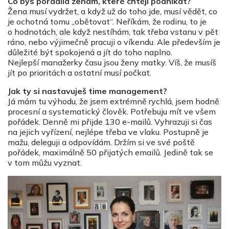
Co bys poradila ženám, které chtějí podnikat?
Žena musí vydržet, a když už do toho jde, musí vědět, co
je ochotná tomu „obětovat“. Neříkám, že rodinu, to je
o hodnotách, ale když nestíhám, tak třeba vstanu v pět
ráno, nebo výjimečně pracuji o víkendu. Ale především je
důležité být spokojená a jít do toho naplno.
Nejlepší manažerky času jsou ženy matky. Víš, že musíš
jít po prioritách a ostatní musí počkat.
Jak ty si nastavuješ time management?
Já mám tu výhodu, že jsem extrémně rychlá, jsem hodně
procesní a systematický člověk. Potřebuju mít ve všem
pořádek. Denně mi přijde 130 e-mailů. Vyhrazuji si čas
na jejich vyřízení, nejlépe třeba ve vlaku. Postupně je
mažu, deleguji a odpovídám. Držím si ve své poště
pořádek, maximálně 50 přijatých emailů. Jedině tak se
v tom můžu vyznat.