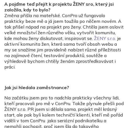
A pojďme teď přejít k projektu ŽENY sro, který jsi
založila, kdy to bylo?
Změna přišla na mateřské. ConPro už fungovalo
prakticky beze mě a já jsem toužila po něčem novém. A
tak přišel nápad na projekt pro ženy. Chtěla jsem oslovit
velké množství žen různého věku, vytvořit komunitu,
kde mohou ženy diskutovat, inspirovat se.
ŽENY s.r.o.
je
aktivní komunita žen, která sama tvoří obsah webu a
my se snažíme jim pravidelně nabízet různé příležitosti
na zajímavé čtení, testování produktů, soutěže a
výhledově bychom chtěly ženám zprostředkovávat i
práci.
Jak jsi hledala zaměstnance?
Na začátku jsem pro to nadchla prakticky všechny lidi,
kteří pracovali pro mě v ConPru. Takže plynule přešli pod
ŽENY s.r.o. PR jsem si dělala sama, projekt měl krásný
start, ale pak byli kolem techničtí klienti, kteří mě pořád
viděli v tom ConPru jako seriózní podnikatelku a
nemohli pochopit, proč jsem šla do takového