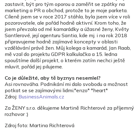
zastavit, být pro tým oporou a zaměřit se zpátky na
marketing a PR a obchod, protože to je moje parketa.
Cíleně jsem se v roce 2017 stáhla, byla jsem více v roli
pozorovatele, ale pořád hodně aktivní. Krom toho, že
jsem převzala od mé kamarádky a úžasné ženy, Květy
Santlerové, její agenturu Santia, kde mj. i na rok 2018
připravujeme hodně zajímavé koncepty v oblasti
vzdělávání právě žen. Můj kolega a kamarád, Jan Raab,
mě vzal do projektu GDPR kalkulačka a 15. ledna
spouštíme další projekt, o kterém zatím nechci ještě
mluvit, pořád jej pilujeme.
Co je důležité, aby tě byznys nesemlel?
Asi rovnováha. Podnikání mi dalo svobodu a možnost
potkat se se zajímavými lidmi.*enzo* *heart*
Zdroj:
BusinessAnimals.cz
Za ŽENY s.r.o. děkujeme Martině Richterové za příjemný
rozhovor :)
Zdroj foto: Martina Richterová