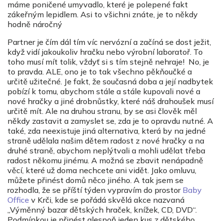
máme poničené umyvadlo, které je polepené fakt
zákeřným lepidlem. Asi to všichni znáte, je to někdy
hodně náročný
Partner je čím dál tím víc nervózní a začíná se dost ježit,
když vidí jakoukoliv hračku nebo výrobní laboratoř. To
toho musí mít tolik, vždyť si s tím stejně nehraje! No, je
to pravda. ALE, ono je to tak všechno pěkňoučké a
určitě užitečné. Je fakt, že současná doba a její nadbytek
pobízí k tomu, abychom stále a stále kupovali nové a
nové hračky a jiné drobnůstky, které náš drahoušek musí
určitě mít. Ale na druhou stranu, by se asi člověk měl
někdy zastavit a zamyslet se, zda je to opravdu nutné. A
také, zda neexistuje jiná alternativa, která by na jedné
straně udělala našim dětem radost z nové hračky a na
druhé straně, abychom neplýtvali a mohli udělat třeba
radost někomu jinému. A možná se zbavit nenápadně
věcí, které už doma nechcete ani vidět. Jako omluvu,
můžete přinést domů něco jiného. A tak jsem se
rozhodla, že se příští týden vypravím do prostor
Baby
Office
v Krči, kde se pořádá skvělá akce nazvaná
„Výměnný bazar dětských hraček, knížek, CD, DVD“.
Podmínkou je přinést alespoň jeden kus z dětského