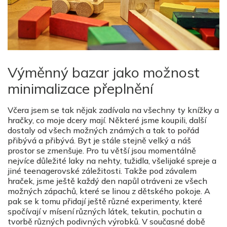
Výměnný bazar jako možnost
minimalizace přeplnění
Včera jsem se tak nějak zadívala na všechny ty knížky a
hračky, co moje dcery mají. Některé jsme koupili, další
dostaly od všech možných známých a tak to pořád
přibývá a přibývá. Byt je stále stejně velký a náš
prostor se zmenšuje. Pro tu větší jsou momentálně
nejvíce důležité laky na nehty, tužidla, všelijaké spreje a
jiné teenagerovské záležitosti. Takže pod závalem
hraček, jsme ještě každý den napůl otráveni ze všech
možných zápachů, které se linou z dětského pokoje. A
pak se k tomu přidají ještě různé experimenty, které
spočívají v mísení různých látek, tekutin, pochutin a
tvorbě různých podivných výrobků. V současné době