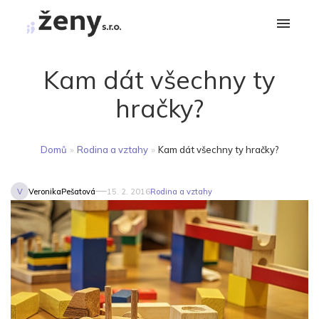
Kam dát všechny ty
hračky?
Domů
»
Rodina a vztahy
»
Kam dát všechny ty hračky?
V
VeronikaPešatová
15. 2. 2016
Rodina a vztahy