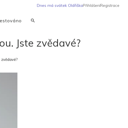
Dnes má svátek
Oldřiška
Přihlášení
Registrace
estováno
kou. Jste zvědavé?
e zvědavé?