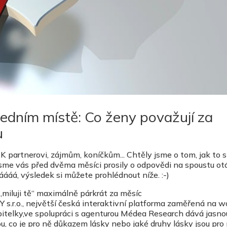
edním místě: Co ženy považují za
u
K partnerovi, zájmům, koníčkům... Chtěly jsme o tom, jak to s
 jsme vás před dvěma měsíci prosily o odpovědi na spoustu ot
áááá, výsledek si můžete prohlédnout níže. :-)
 „miluji tě“ maximálně párkrát za měsíc
 s.r.o., největší česká interaktivní platforma zaměřená na wo
bitelky,ve spolupráci s agenturou Médea Research dává jasno
ou, co je pro ně důkazem lásky nebo jaké druhy lásky jsou pro