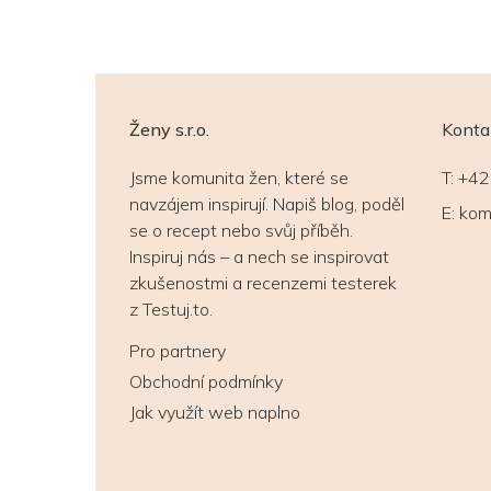
Ženy s.r.o.
Konta
Jsme komunita žen, které se
T:
+42
navzájem inspirují. Napiš blog, poděl
E:
kom
se o recept nebo svůj příběh.
Inspiruj nás – a nech se inspirovat
zkušenostmi a recenzemi testerek
z Testuj.to.
Pro partnery
Obchodní podmínky
Jak využít web naplno