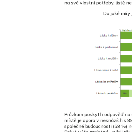
na své vlastní potřeby, jistě 
Do jaké míry 
Zdroj: ŽENY 
Průzkum poskytl i odpověď na 
místě je opora v nesnázích s 8
společné budoucnosti (59 %) neb
Právě výše zmíněné „miluji tě“