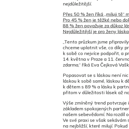
nejdůležitější.
Přes 50 % žen říká „miluji tě“
Pro 45 % žen je těžké nebo dok
88 % žen považuje za důkaz lás
Nejdůležitější je pro ženy lásk
„Tento průzkum jsme připravily
chceme uplatnit vše, co díky p
k sobě co nejvíce podpořit, a p
14. května v Praze a 11. června
zdarma,“ říká Eva Čejková Vašk
Popasovat se s láskou není nic
láskou k sobě samé, láskou k dě
k dětem s 89 % a lásku k part
přitom v důležitosti lásek až n
Výše zmíněný trend potvrzuje i
základem spokojených partners
našem sebevědomí. Na rozdíl 
Ve své praxi se však sekávám s
na nejbližší, které milují. Pok