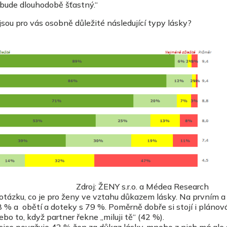
nebude dlouhodobě šťastný.“
jsou pro vás osobně důležité následující typy lásky?
s.r.o. a Médea Research
otázku, co je pro ženy ve vztahu důkazem lásky. Na prvním 
8 % a obětí a doteky s 79 %. Poměrně dobře si stojí i plánov
o to, když partner řekne „miluji tě“ (42 %).
 sice považuje 42 % žen za důkaz lásky, mnoho z nich má ale 