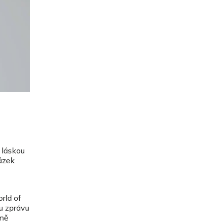
 láskou
ázek
rld of
u zprávu
 ně