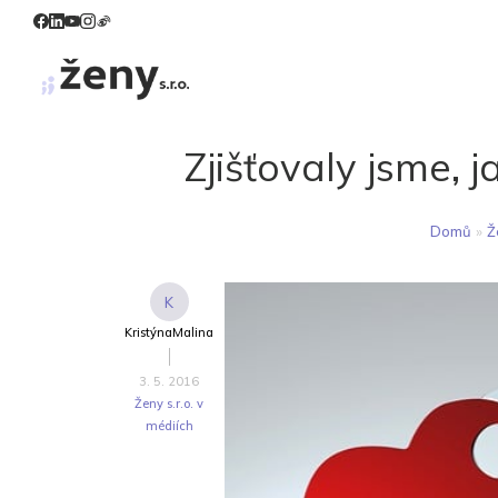
Zjišťovaly jsme, 
Domů
»
Ž
K
KristýnaMalina
3. 5. 2016
Ženy s.r.o. v
médiích