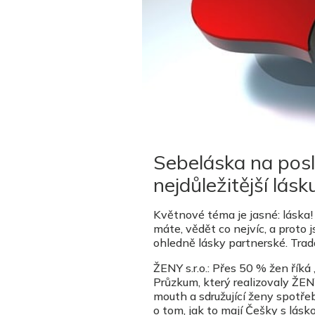
Sebeláska na posl
nejdůležitější lásk
Květnové téma je jasné: láska! 
máte, vědět co nejvíc, a proto
ohledně lásky partnerské. Trad
ŽENY s.r.o.: Přes 50 % žen říká
Průzkum, který realizovaly ŽENY
mouth a sdružující ženy spotře
o tom, jak to mají Češky s lásk