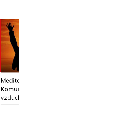
Meditace trochu jin
Meditace trochu jinak.
Obraťme se na nejsi
Komunikujeme se zemí a
živly: oheň a vodu
vzduchem