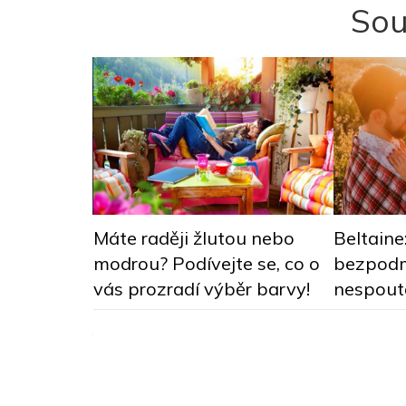
Sou
ou
Máte raději žlutou nebo
Beltaine
: Deník
modrou? Podívejte se, co o
bezpodm
motivovala
vás prozradí výběr barvy!
nespout