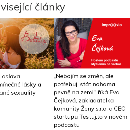
visející články
„Nebojím se změn, ale
: oslava
potřebuji stát nohama
ínečné lásky a
pevně na zemi,“ říká Eva
ané sexuality
Čejková, zakladatelka
komunity Ženy s.r.o. a CEO
startupu Testuj.to v novém
podcastu