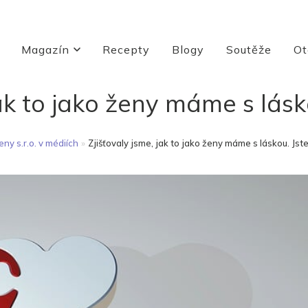
Magazín
Recepty
Blogy
Soutěže
Ot
jak to jako ženy máme s lás
eny s.r.o. v médiích
»
Zjišťovaly jsme, jak to jako ženy máme s láskou. Jst