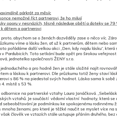
 maximálně párkrát za měsíc
once nemožné říct partnerovi, že ho milují
ky oporu v nesnázích, těsně následuje obětí a doteky se 79
a k dětem a partnerovi
 proto, abychom se o ženách dozvěděly zase o něco víc. Zár
růzkumu víme a lásku žen, ať už k partnerům, dětem nebo sa
roto pořádáme další velkou akci „Den, kdy najdu lásku“, která
 v Pardubicích. Toto setkání bude opět pro širokou veřejnost
ová, jednatelka společnosti ŽENY s.r.o.
 jednoduchého a pro hodně žen je stále složité najít rovnová
tem a láskou k partnerovi. Dle průzkumu totiž ženy staví lás
nerovi s 86 % na piedestal svých hodnot. Láska sama k sobě
a 4. místě s 53 %.
 odbornice na partnerské vztahy Laura Janáčková. „Sebelásk
kých vztahů. Je součástí vědomí vlastní hodnoty, která se o
od sebeobětování je podmínkou ke spokojenému rodinnému ž
 mnoha ženami, pro které je těžké naučit se myslet více na 
ud však člověk ve vztazích stále ustupuje přáním druhého, bez