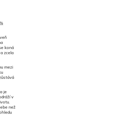
 %
oveň
ma
 se koná
 a zcela
hu mezi
ku
 zůstává
a je
dráží v
ivotu.
sebe než
 ohledu