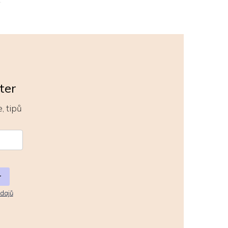
ter
, tipů
r
dajů