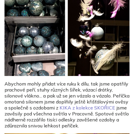
Abychom mohly přidat více ruku k dílu, tak jsme opatřily
prachové peří, stuhy různých šířek, vázací drátky,
silonové vlákno... a pak už se jen vázalo a vázalo. Peříčka
omotaná silonem jsme doplňily ještě křišťálovými ověsy
a společně s ozdobami z
KIKA z kolekce SKOŘICE
jsme
zavěsily pod všechna světla v Pracovně. Spotové světlo
nádherně rozzářilo tisíci odlesky zavěšené ozdoby a
zdůraznila snivou lehkost peříček.