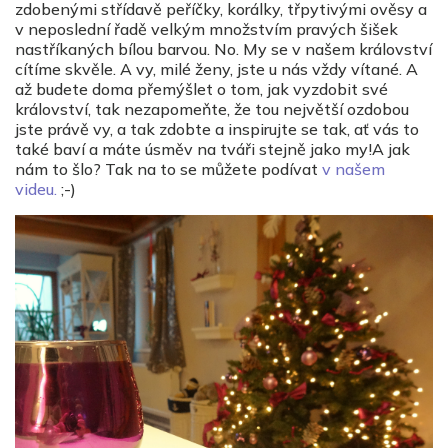
zdobenými střídavě peříčky, korálky, třpytivými ověsy a
v neposlední řadě velkým množstvím pravých šišek
nastříkaných bílou barvou. No. My se v našem království
cítíme skvěle. A vy, milé ženy, jste u nás vždy vítané. A
až budete doma přemýšlet o tom, jak vyzdobit své
království, tak nezapomeňte, že tou největší ozdobou
jste právě vy, a tak zdobte a inspirujte se tak, ať vás to
také baví a máte úsměv na tváři stejně jako my!A jak
nám to šlo? Tak na to se můžete podívat
v našem
videu.
;-)