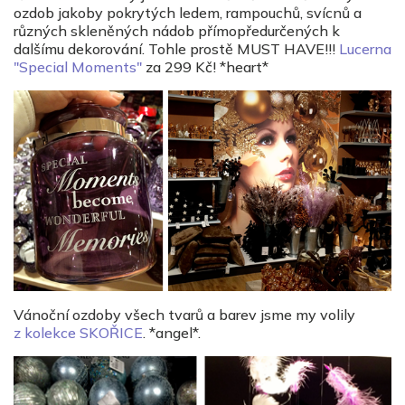
ozdob jakoby pokrytých ledem, rampouchů, svícnů a
různých skleněných nádob přímopředurčených k
dalšímu dekorování. Tohle prostě MUST HAVE!!!
Lucerna
"Special Moments"
za 299 Kč! *heart*
Vánoční ozdoby všech tvarů a barev jsme my volily
z kolekce SKOŘICE
. *angel*.