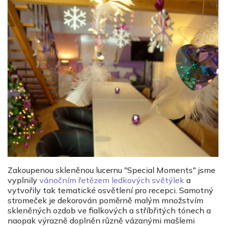
Zakoupenou skleněnou lucernu "Special Moments" jsme
vyplnily
vánočním řetězem ledkových světýlek
a
vytvořily tak tematické osvětlení pro recepci. Samotný
stromeček je dekorován poměrně malým množstvím
skleněných ozdob ve fialkových a stříbřitých tónech a
naopak výrazně doplněn různě vázanými mašlemi