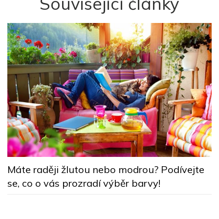
Související články
B
k
Máte raději žlutou nebo modrou? Podívejte
n
se, co o vás prozradí výběr barvy!