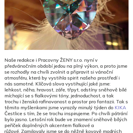
Naše redakce i Pracovny ŽENY s.r.o. nyní v
předvánočním období jedou na plný výkon, a proto jsme
se rozhodly na chvíli zvolnit a připravit si vánoční
atmosféru, která by vystihla spirit našeho prostředí i
nás samotné. Klíčová slova
vystihující jaké jsme:
lehkost, něha, hravost, záře, třpyt, odstíny sněhově bílé
míchající se s fialkovými tóny, jednoduchost, a tak
trochu i ženská rafinovanost a prostor pro fantazii. Tak s
těmito myšlenkami jsme vyrazily minulý týden do
KIKA
Čestlice s tím, že se trochu inspirujeme. Po chvíli pátrání
bylo jasno. Letošní rok bude ve znamení sněhově bílých
peříček doplněných akcentem fialkové a
růžové.
Zamilovaly jsme se do něžně kovově modrých