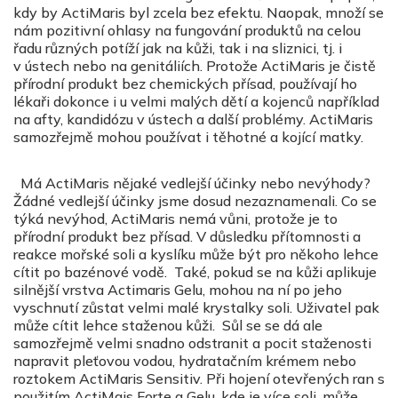
kdy by ActiMaris byl zcela bez efektu. Naopak, množí se
nám pozitivní ohlasy na fungování produktů na celou
řadu různých potíží jak na kůži, tak i na sliznici, tj. i
v ústech nebo na genitáliích. Protože ActiMaris je čistě
přírodní produkt bez chemických přísad, používají ho
lékaři dokonce i u velmi malých dětí a kojenců například
na afty, kandidózu v ústech a další problémy. ActiMaris
samozřejmě mohou používat i těhotné a kojící matky.
Má ActiMaris nějaké vedlejší účinky nebo nevýhody?
Žádné vedlejší účinky jsme dosud nezaznamenali. Co se
týká nevýhod, ActiMaris nemá vůni, protože je to
přírodní produkt bez přísad. V důsledku přítomnosti a
reakce mořské soli a kyslíku může být pro někoho lehce
cítit po bazénové vodě. Také, pokud se na kůži aplikuje
silnější vrstva Actimaris Gelu, mohou na ní po jeho
vyschnutí zůstat velmi malé krystalky soli. Uživatel pak
může cítit lehce staženou kůži. Sůl se se dá ale
samozřejmě velmi snadno odstranit a pocit staženosti
napravit pleťovou vodou, hydratačním krémem nebo
roztokem ActiMaris Sensitiv. Při hojení otevřených ran s
použitím ActiMais Forte a Gelu, kde je více soli, může