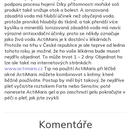
podporu procesu hojení. Díky přítomnosti mořské soli
produkt také snižuje otok a bolest. A ionizovaná
zásaditá voda má hlubší účinek než obyčejná voda,
protože proniká hlouběji do tkáně, a tak přenáší více
kyslíku a minerálů. Ionizovaná zásaditá voda má navíc
výrazné antioxidační účinky, proto se někdy označuje
jako živá voda. ActiMaris je k dostání v lékárnách.
Protože na trhu v České republice je ale teprve od ledna
tohoto roku, je možné, že ho vaše lékárna bude muset
nejdřív objednat. To může trvat 1 – 2 dny. Objednat ho
lze ale také na internetových stránkách
www.actimaris.cz
Tip na použití ActiMaris při léčbě
akné ActiMaris můžete kombinovat s krémy, které
běžně používáte. Postup by měl být takový, že nejdříve
pleť vyčistíte roztokem Forte nebo Sensitiv, poté
nanesete ActiMaris gel a po zaschnutí gelu pokračujte v
péči o pleť, jak jste zvyklí.
Komentáře