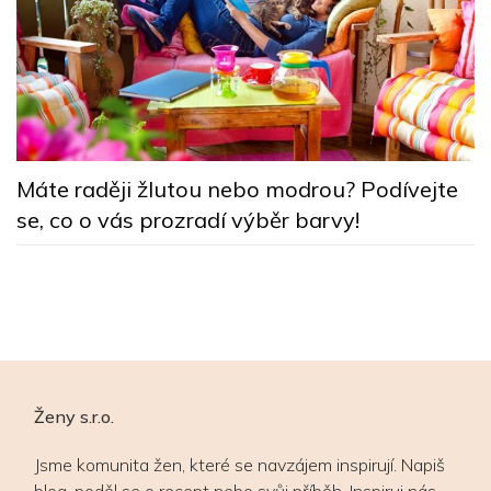
B
k
Máte raději žlutou nebo modrou? Podívejte
n
se, co o vás prozradí výběr barvy!
Ženy s.r.o.
Jsme komunita žen, které se navzájem inspirují. Napiš
blog, poděl se o recept nebo svůj příběh. Inspiruj nás –