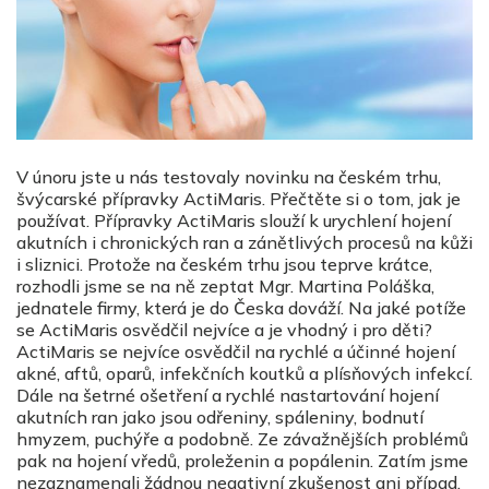
V únoru jste u nás testovaly novinku na českém trhu,
švýcarské přípravky ActiMaris. Přečtěte si o tom, jak je
používat. Přípravky ActiMaris slouží k urychlení hojení
akutních i chronických ran a zánětlivých procesů na kůži
i sliznici. Protože na českém trhu jsou teprve krátce,
rozhodli jsme se na ně zeptat Mgr. Martina Poláška,
jednatele firmy, která je do Česka dováží. Na jaké potíže
se ActiMaris osvědčil nejvíce a je vhodný i pro děti?
ActiMaris se nejvíce osvědčil na rychlé a účinné hojení
akné, aftů, oparů, infekčních koutků a plísňových infekcí.
Dále na šetrné ošetření a rychlé nastartování hojení
akutních ran jako jsou odřeniny, spáleniny, bodnutí
hmyzem, puchýře a podobně. Ze závažnějších problémů
pak na hojení vředů, proleženin a popálenin. Zatím jsme
nezaznamenali žádnou negativní zkušenost ani případ,