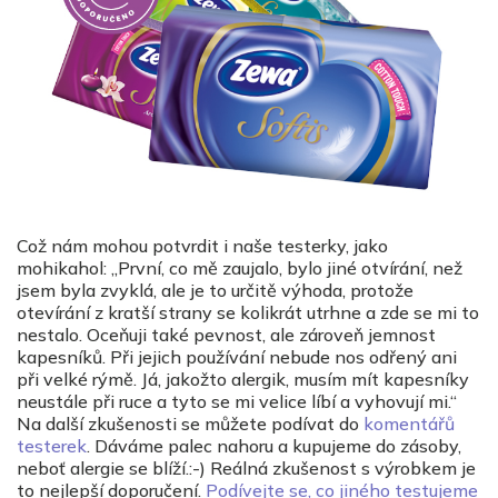
Což nám mohou potvrdit i naše testerky, jako
mohikahol: „První, co mě zaujalo, bylo jiné otvírání, než
jsem byla zvyklá, ale je to určitě výhoda, protože
otevírání z kratší strany se kolikrát utrhne a zde se mi to
nestalo. Oceňuji také pevnost, ale zároveň jemnost
kapesníků. Při jejich používání nebude nos odřený ani
při velké rýmě. Já, jakožto alergik, musím mít kapesníky
neustále při ruce a tyto se mi velice líbí a vyhovují mi.“
Na další zkušenosti se můžete podívat do
komentářů
testerek
. Dáváme palec nahoru a kupujeme do zásoby,
neboť alergie se blíží.:-) Reálná zkušenost s výrobkem je
to nejlepší doporučení.
Podívejte se, co jiného testujeme