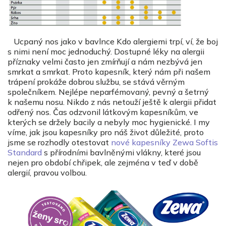
Ucpaný nos jako v bavlnce Kdo alergiemi trpí, ví, že boj
s nimi není moc jednoduchý. Dostupné léky na alergii
příznaky velmi často jen zmírňují a nám nezbývá jen
smrkat a smrkat. Proto kapesník, který nám při našem
trápení prokáže dobrou službu, se stává věrným
společníkem. Nejlépe neparfémovaný, pevný a šetrný
k našemu nosu. Nikdo z nás netouží ještě k alergii přidat
odřený nos. Čas odzvonil látkovým kapesníkům, ve
kterých se držely bacily a nebyly moc hygienické. I my
víme, jak jsou kapesníky pro náš život důležité, proto
jsme se rozhodly otestovat
nové kapesníky Zewa Softis
Standard
s přírodními bavlněnými vlákny, které jsou
nejen pro období chřipek, ale zejména v teď v době
alergií, pravou volbou.