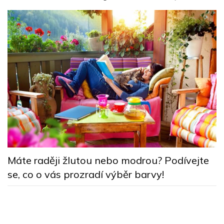
k
B
Máte raději žlutou nebo modrou? Podívejte
n
se, co o vás prozradí výběr barvy!