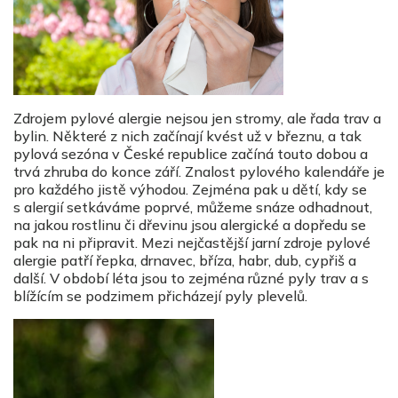
Zdrojem pylové alergie nejsou jen stromy, ale řada trav a
bylin. Některé z nich začínají kvést už v březnu, a tak
pylová sezóna v České republice začíná touto dobou a
trvá zhruba do konce září. Znalost pylového kalendáře je
pro každého jistě výhodou. Zejména pak u dětí, kdy se
s alergií setkáváme poprvé, můžeme snáze odhadnout,
na jakou rostlinu či dřevinu jsou alergické a dopředu se
pak na ni připravit. Mezi nejčastější jarní zdroje pylové
alergie patří řepka, drnavec, bříza, habr, dub, cypřiš a
další. V období léta jsou to zejména různé pyly trav a s
blížícím se podzimem přicházejí pyly plevelů.