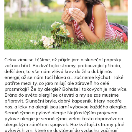
Celou zimu se těšíme, až přijde jaro a sluneční paprsky
začnou hřát. Rozkvétající stromy, probouzející příroda,
delší den, to vše nám vlévá krev do žil a dobíjí nás
energií, až se nám točí hlava a… začneme kýchat. Také
patříte mezi ty, co jaro milují, ale zároveň ho celé
prosmrkají? Že by alergie? Bohužel, takových je nás více.
Brána do světa alergií se otevírá a my se zas musíme
připravit. Sluneční brýle, dobrý kapesník, který neodře
nos, a léky na alergii jsou jarní výbavou každého alergika.
Senná rýma a pylové alergie Nejčastějším projevem
pylové alergie je senná rýma, velmi často doprovázená
alergickým zánětem spojivek. Rozkvétající stromy plné
pylových zrn, které se dostávají do vzduchu, začínají