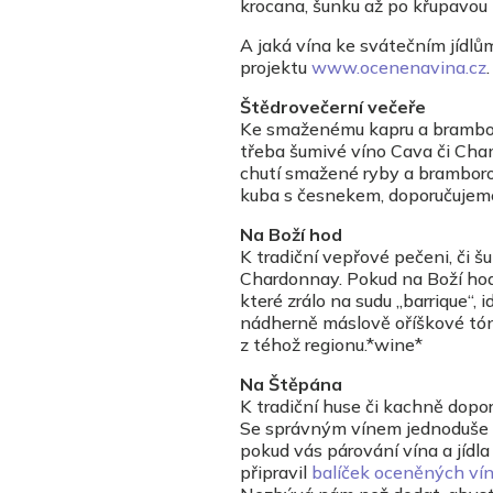
krocana, šunku až po křupavou 
A jaká vína ke svátečním jídl
projektu
www.ocenenavina.cz
.
Štědrovečerní večeře
Ke smaženému kapru a bramboro
třeba šumivé víno Cava či Cham
chutí smažené ryby a brambor
kuba s česnekem, doporučujeme
Na Boží hod
K tradiční vepřové pečeni, či š
Chardonnay. Pokud na Boží hod
které zrálo na sudu „barrique“,
nádherně máslově oříškové tóny
z téhož regionu.*wine*
Na Štěpána
K tradiční huse či kachně dopo
Se správným vínem jednoduše p
pokud vás párování vína a jídla
připravil
balíček oceněných ví