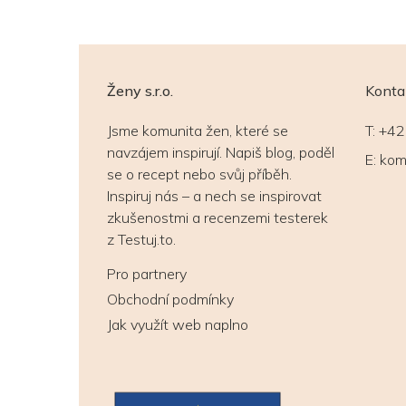
Ženy s.r.o.
Konta
Jsme komunita žen, které se
T:
+42
navzájem inspirují. Napiš blog, poděl
E:
kom
se o recept nebo svůj příběh.
Inspiruj nás – a nech se inspirovat
zkušenostmi a recenzemi testerek
z Testuj.to.
Pro partnery
Obchodní podmínky
Jak využít web naplno