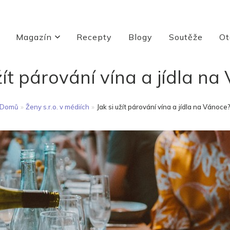
Magazín
Recepty
Blogy
Soutěže
Ot
žít párování vína a jídla n
Domů
»
Ženy s.r.o. v médiích
»
Jak si užít párování vína a jídla na Vánoce