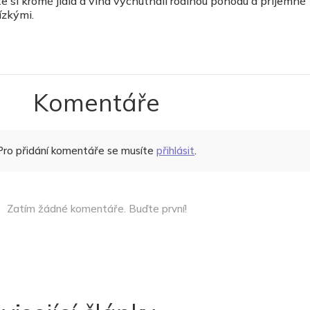
si kromě jídla a vína vychutnali rodinou pohodu a příjemné
ízkými.
Komentáře
Pro přidání komentáře se musíte
přihlásit
.
Zatím žádné komentáře. Buďte první!