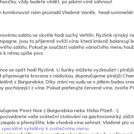
husičku, vždy budete vědět, po jakém víně sáhnout.
ům kombinovat nám prozradil Vladimír Vaněk, head sommeliér
vému salátu se skvěle hodí suchý Veltlín, Ryzlink rýnský n
pagne. Jsou to příjemně svěží vína, která krásně balancují 
ového salátu. Pokud je součástí vašeho vánočního menu hou
 k němu spíše pivo.
unce se opět hodí Ryzlink. U šunky můžete vyzkoušet i plnějš
 připravujete krocana s nádivkou, doporučujeme plnější Cha
 ideálně z Burgundska. Díky zrání na sudu se s jídlem budou sno
 pocházející z vína. Pokud preferujte červené víno, zvolte P
ručujeme Pinot Noir z Burgundska nebo třeba Plzeň. :-)
ozvednete vaše sváteční stolování na gastronomický zážit
 zaujalo a přemýšlíte, kde vhodná vína sehnat, Vladimír pro v
n speciálně vyladěný k svátečnímu menu
.