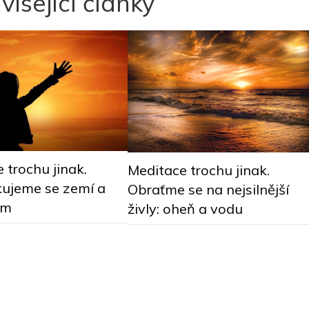
visející články
 trochu jinak.
Meditace trochu jinak.
ujeme se zemí a
Obraťme se na nejsilnější
em
živly: oheň a vodu