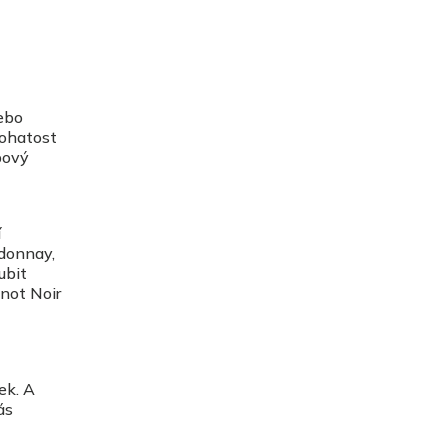
ebo
bohatost
bový
í
rdonnay,
ubit
inot Noir
ek. A
ás