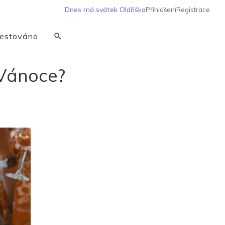
Dnes má svátek
Oldřiška
Přihlášení
Registrace
estováno
a Vánoce?
?