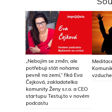
Sou
„Nebojím se změn, ale
Meditace
potřebuji stát nohama
ásky a
Komunik
pevně na zemi,“ říká Eva
ality
vzduch
Čejková, zakladatelka
komunity Ženy s.r.o. a CEO
startupu Testuj.to v novém
podcastu