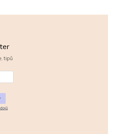
ter
, tipů
r
dajů