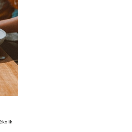
ěkolik