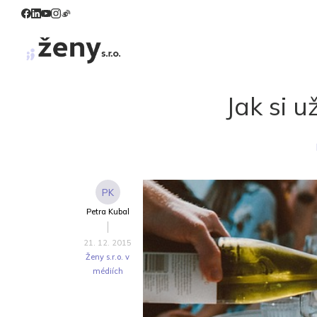
Jak si u
PK
Petra Kubal
21. 12. 2015
Ženy s.r.o. v
médiích