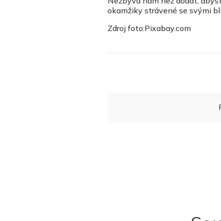
Nezbývá nám než dodat, abyste 
okamžiky strávené se svými bl
Zdroj foto:Pixabay.com