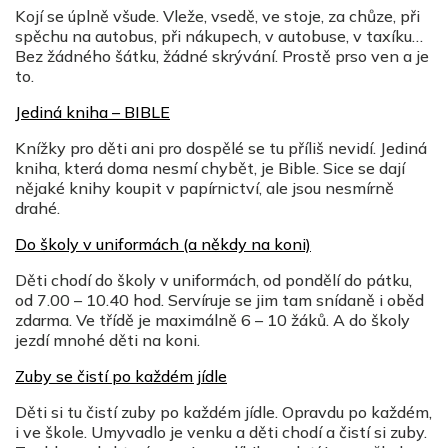
Kojí se úplně všude. Vleže, vsedě, ve stoje, za chůze, při
spěchu na autobus, při nákupech, v autobuse, v taxíku…
Bez žádného šátku, žádné skrývání. Prostě prso ven a je
to.
Jediná kniha – BIBLE
Knížky pro děti ani pro dospělé se tu příliš nevidí. Jediná
kniha, která doma nesmí chybět, je Bible. Sice se dají
nějaké knihy koupit v papírnictví, ale jsou nesmírně
drahé.
Do školy v uniformách (a někdy na koni)
Děti chodí do školy v uniformách, od pondělí do pátku,
od 7.00 – 10.40 hod. Servíruje se jim tam snídaně i oběd
zdarma. Ve třídě je maximálně 6 – 10 žáků. A do školy
jezdí mnohé děti na koni.
Zuby se čistí po každém jídle
Děti si tu čistí zuby po každém jídle. Opravdu po každém,
i ve škole. Umyvadlo je venku a děti chodí a čistí si zuby.