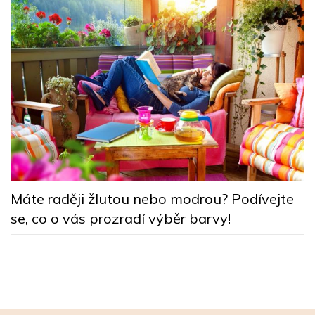
B
k
Máte raději žlutou nebo modrou? Podívejte
n
se, co o vás prozradí výběr barvy!