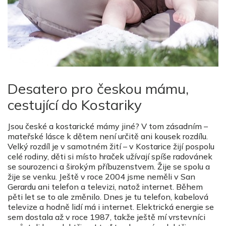
Desatero pro českou mámu,
cestující do Kostariky
Jsou české a kostarické mámy jiné? V tom zásadním –
mateřské lásce k dětem není určitě ani kousek rozdílu.
Velký rozdíl je v samotném žití – v Kostarice žijí pospolu
celé rodiny, děti si místo hraček užívají spíše radovánek
se sourozenci a širokým příbuzenstvem. Žije se spolu a
žije se venku. Ještě v roce 2004 jsme neměli v San
Gerardu ani telefon a televizi, natož internet. Během
pěti let se to ale změnilo. Dnes je tu telefon, kabelová
televize a hodně lidí má i internet. Elektrická energie se
sem dostala až v roce 1987, takže ještě mí vrstevníci