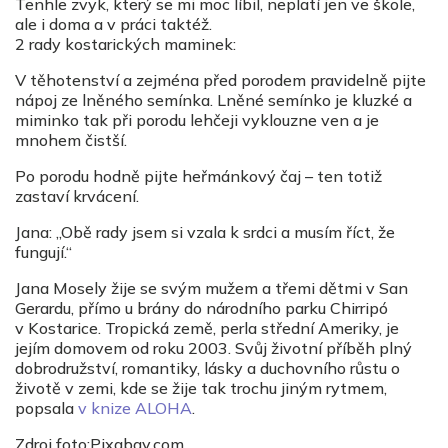
Tenhle zvyk, který se mi moc líbil, neplatí jen ve škole,
ale i doma a v práci taktéž.
2 rady kostarických maminek:
V těhotenství a zejména před porodem pravidelně pijte
nápoj ze lněného semínka. Lněné semínko je kluzké a
miminko tak při porodu lehčeji vyklouzne ven a je
mnohem čistší.
Po porodu hodně pijte heřmánkový čaj – ten totiž
zastaví krvácení.
Jana: „Obě rady jsem si vzala k srdci a musím říct, že
fungují.“
Jana Mosely žije se svým mužem a třemi dětmi v San
Gerardu, přímo u brány do národního parku Chirripó
v Kostarice. Tropická země, perla střední Ameriky, je
jejím domovem od roku 2003. Svůj životní příběh plný
dobrodružství, romantiky, lásky a duchovního růstu o
životě v zemi, kde se žije tak trochu jiným rytmem,
popsala
v knize ALOHA
.
Zdroj foto:Pixabay.com