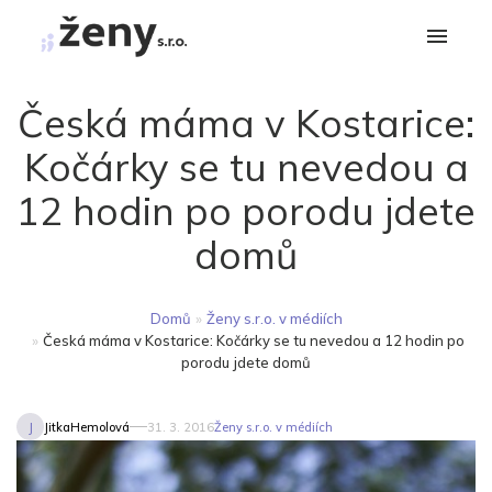
Česká máma v Kostarice:
Kočárky se tu nevedou a
12 hodin po porodu jdete
domů
Domů
»
Ženy s.r.o. v médiích
»
Česká máma v Kostarice: Kočárky se tu nevedou a 12 hodin po
porodu jdete domů
J
JitkaHemolová
31. 3. 2016
Ženy s.r.o. v médiích