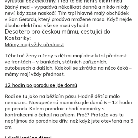
vyrůstali bez elektřiny. I teď to ale není s elektřinou
žádný med – vypadává několikrát denně a nikdo nikdy
neví, kdy zase naskočí. Tím trpí hlavně malý obchůdek
v San Gerardu, který prodává mražené maso. Když nejde
dlouho elektřina, vše se musí vyhodit.
Desatero pro českou mámu, cestující do
Kostariky:
Mámy mají vždy přednost
Těhotné ženy a ženy s dětmi mají absolutní přednost
ve frontách – v bankách, státních zařízeních,
autobusech a dalších. Kdekoli se zkrátka na něco čeká –
mámy mají vždy přednost.
12 hodin po porodu se jde domů
Rodí se tu jako na běžícím pásu. Hodně dětí a málo
nemocnic. Novopečená maminka jde domů 8 – 12 hodin
po porodu. Kolem porodnic chodí maminky s
kontrakcemi a čekají na příjem. Proč? Protože vás tu
nepřijmou do porodnice dřív, než když jste otevřená na 5
cm.
Lékaři jezdí za dětmi