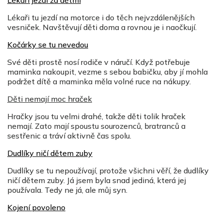
Lékaři tu jezdí na motorce i do těch nejvzdálenějších
vesniček. Navštěvují děti doma a rovnou je i naočkují.
Kočárky se tu nevedou
Své děti prostě nosí rodiče v náručí. Když potřebuje
maminka nakoupit, vezme s sebou babičku, aby jí mohla
podržet dítě a maminka měla volné ruce na nákupy.
Děti nemají moc hraček
Hračky jsou tu velmi drahé, takže děti tolik hraček
nemají. Zato mají spoustu sourozenců, bratranců a
sestřenic a tráví aktivně čas spolu.
Dudlíky ničí dětem zuby
Dudlíky se tu nepoužívají, protože všichni věří, že dudlíky
ničí dětem zuby. Já jsem byla snad jediná, která jej
používala. Tedy ne já, ale můj syn.
Kojení povoleno