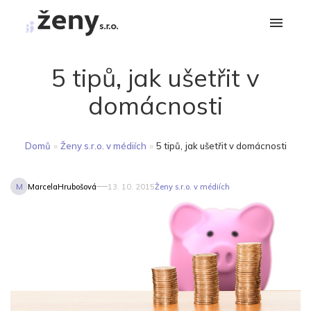
5 tipů, jak ušetřit v
domácnosti
Domů
»
Ženy s.r.o. v médiích
»
5 tipů, jak ušetřit v domácnosti
M
MarcelaHrubošová
13. 10. 2015
Ženy s.r.o. v médiích