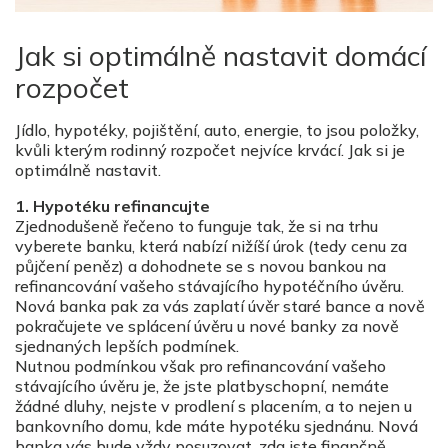
Jak si optimálně nastavit domácí
rozpočet
Jídlo, hypotéky, pojištění, auto, energie, to jsou položky,
kvůli kterým rodinný rozpočet nejvíce krvácí. Jak si je
optimálně nastavit.
1. Hypotéku refinancujte
Zjednodušeně řečeno to funguje tak, že si na trhu
vyberete banku, která nabízí nižíší úrok (tedy cenu za
půjčení peněz) a dohodnete se s novou bankou na
refinancování vašeho stávajícího hypotéčního úvěru.
Nová banka pak za vás zaplatí úvěr staré bance a nově
pokračujete ve splácení úvěru u nové banky za nově
sjednaných lepších podmínek.
Nutnou podmínkou však pro refinancování vašeho
stávajícího úvěru je, že jste platbyschopní, nemáte
žádné dluhy, nejste v prodlení s placením, a to nejen u
bankovního domu, kde máte hypotéku sjednánu. Nová
banka vás bude vždy posuzovat, zda jste finančně