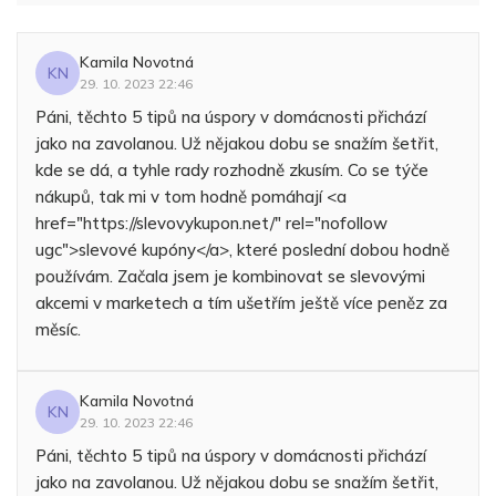
Kamila Novotná
KN
29. 10. 2023 22:46
Páni, těchto 5 tipů na úspory v domácnosti přichází
jako na zavolanou. Už nějakou dobu se snažím šetřit,
kde se dá, a tyhle rady rozhodně zkusím. Co se týče
nákupů, tak mi v tom hodně pomáhají <a
href="https://slevovykupon.net/" rel="nofollow
ugc">slevové kupóny</a>, které poslední dobou hodně
používám. Začala jsem je kombinovat se slevovými
akcemi v marketech a tím ušetřím ještě více peněz za
měsíc.
Kamila Novotná
KN
29. 10. 2023 22:46
Páni, těchto 5 tipů na úspory v domácnosti přichází
jako na zavolanou. Už nějakou dobu se snažím šetřit,