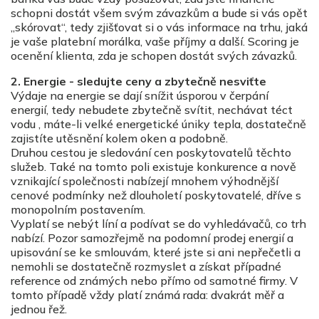
schopni dostát všem svým závazkům a bude si vás opět
„skórovat“, tedy zjišťovat si o vás informace na trhu, jaká
je vaše platební morálka, vaše příjmy a další. Scoring je
ocenění klienta, zda je schopen dostát svých závazků.
2. Energie - sledujte ceny a zbytečně nesviťte
Výdaje na energie se dají snížit úsporou v čerpání
energií, tedy nebudete zbytečně svítit, nechávat téct
vodu , máte-li velké energetické úniky tepla, dostatečně
zajistíte utěsnění kolem oken a podobně.
Druhou cestou je sledování cen poskytovatelů těchto
služeb. Také na tomto poli existuje konkurence a nově
vznikající společnosti nabízejí mnohem výhodnější
cenové podmínky než dlouholetí poskytovatelé, dříve s
monopolním postavením.
Vyplatí se nebýt líní a podívat se do vyhledávačů, co trh
nabízí. Pozor samozřejmě na podomní prodej energií a
upisování se ke smlouvám, které jste si ani nepřečetli a
nemohli se dostatečně rozmyslet a získat případné
reference od známých nebo přímo od samotné firmy. V
tomto případě vždy platí známá rada: dvakrát měř a
jednou řež.