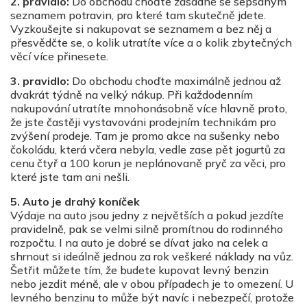
2. pravidlo:
Do obchodu choďte zásadně se sepsaným
seznamem potravin, pro které tam skutečně jdete.
Vyzkoušejte si nakupovat se seznamem a bez něj a
přesvědčte se, o kolik utratíte více a o kolik zbytečných
věcí více přinesete.
3. pravidlo:
Do obchodu choďte maximálně jednou až
dvakrát týdně na velký nákup. Při každodenním
nakupování utratíte mnohonásobně více hlavně proto,
že jste častěji vystavováni prodejním technikám pro
zvýšení prodeje. Tam je promo akce na sušenky nebo
čokoládu, která včera nebyla, vedle zase pět jogurtů za
cenu čtyř a 100 korun je neplánovaně pryč za věci, pro
které jste tam ani nešli.
5. Auto je drahý koníček
Výdaje na auto jsou jedny z největších a pokud jezdíte
pravidelně, pak se velmi silně promítnou do rodinného
rozpočtu. I na auto je dobré se dívat jako na celek a
shrnout si ideálně jednou za rok veškeré náklady na vůz.
Šetřit můžete tím, že budete kupovat levný benzin
nebo jezdit méně, ale v obou případech je to omezení. U
levného benzinu to může být navíc i nebezpečí, protože