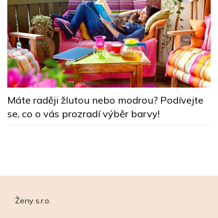
B
k
Máte raději žlutou nebo modrou? Podívejte
n
se, co o vás prozradí výběr barvy!
Ženy s.r.o.