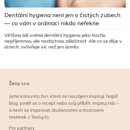
L
Dentální hygiena není jen o čistých zubech
s
— co vám v ordinaci nikdo neřekne
c
ez
Většina lidí vnímá dentální hygienu jako trochu
Lé
nepříjemnou, ale nezbytnou záležitost. Ale co se děje v
v
ústech, ovlivňuje víc než jen úsměv.
v
Ženy s.r.o.
Jsme komunita žen, které se navzájem inspirují. Napiš
blog, poděl se o recept nebo svůj příběh. Inspiruj nás –
a nech se inspirovat zkušenostmi a recenzemi
testerek z Testuj.to.
Pro partnery