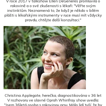
V roce 2017 v talkshow Ellen DeGeneres promluvila o
rakovině a o své zkušenosti s lékaři: "Věřte svým
instinktům. Neznamená to, že když je někdo v bílém
plášti s lékařskými instrumenty v ruce musí mít vždycky
pravdu, chtějte další konzultaci."
Christina Applegate, herečka, diagnostikována v 36 let
V rozhovoru ve slavné Oprah Whinfray show uvedla:
"Jsem 36letá osoba s rakovinou prsu. Málo lidí tuší, že by