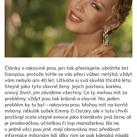
Články o rakovině prsu, jen tak přerolujete, obrátíte list
časopisu, protože tohle se vás přeci vůbec netýká, vždyť
vám nebylo ani 40 let. Užíváte si svá skvělá třicátá léta.
Stejně jako tyto slavné ženy. Jejich postavu, kariéru,
snový život, jim závidíme všechny. Co ty mohou mít za
problémy, vždyť jsou tak krásné a slavné. No, jeden
problém by tu byl – rakovina prsu. Mohou mít na kontě
miliony, několik sošek Emmy či Oscary, ale v tuto chvíli
prožívají zcela stejné emoce jako kterákoliv jiná žena, ať
je prodavačkou, učitelkou či top manažerkou. Ba ne,
v jedné věci jsou jiné, mají obrovskou moc předávat
informace milionům lidí, díky nim se pak kdejaká mladá