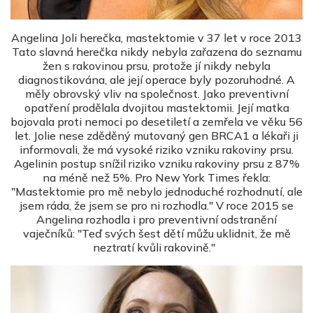
Angelina Joli herečka, mastektomie v 37 let v roce 2013
Tato slavná herečka nikdy nebyla zařazena do seznamu
žen s rakovinou prsu, protože jí nikdy nebyla
diagnostikována, ale její operace byly pozoruhodné. A
měly obrovský vliv na společnost. Jako preventivní
opatření prodělala dvojitou mastektomii. Její matka
bojovala proti nemoci po desetiletí a zemřela ve věku 56
let. Jolie nese zděděný mutovaný gen BRCA1 a lékaři ji
informovali, že má vysoké riziko vzniku rakoviny prsu.
Agelinin postup snížil riziko vzniku rakoviny prsu z 87%
na méně než 5%. Pro New York Times řekla:
"Mastektomie pro mě nebylo jednoduché rozhodnutí, ale
jsem ráda, že jsem se pro ni rozhodla." V roce 2015 se
Angelina rozhodla i pro preventivní odstranění
vaječníků: "Teď svých šest dětí můžu uklidnit, že mě
neztratí kvůli rakovině."