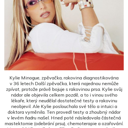
Kylie Minogue, zpěvačka, rakovina diagnostikována
v 36 letech Další zpěvačka, která najednou nemůže
zpívat, protože právě bojuje s rakovinou prsa. Kylie svůj
nádor ale objevila celkem pozdě, a to i vinou svého
lékaře, který neudělal dostatečné testy a rakovinu
neobjevil. Ale Kylie poslouchala své tělo a intuici a
doktora vyměnila. Ten provedl testy a zhoubný nádor
v levém ňadru našel. Hned poté následovala částečná
mastektomie (odebrání prsu), chemoterapie a ozařování.