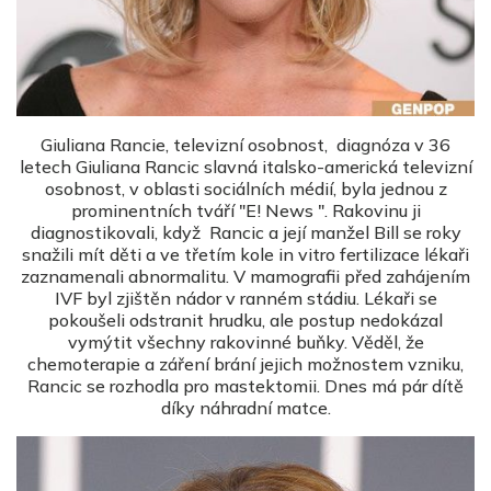
Giuliana Rancie, televizní osobnost, diagnóza v 36
letech Giuliana Rancic slavná italsko-americká televizní
osobnost, v oblasti sociálních médií, byla jednou z
prominentních tváří "E! News ". Rakovinu ji
diagnostikovali, když Rancic a její manžel Bill se roky
snažili mít děti a ve třetím kole in vitro fertilizace lékaři
zaznamenali abnormalitu. V mamografii před zahájením
IVF byl zjištěn nádor v ranném stádiu. Lékaři se
pokoušeli odstranit hrudku, ale postup nedokázal
vymýtit všechny rakovinné buňky. Věděl, že
chemoterapie a záření brání jejich možnostem vzniku,
Rancic se rozhodla pro mastektomii. Dnes má pár dítě
díky náhradní matce.