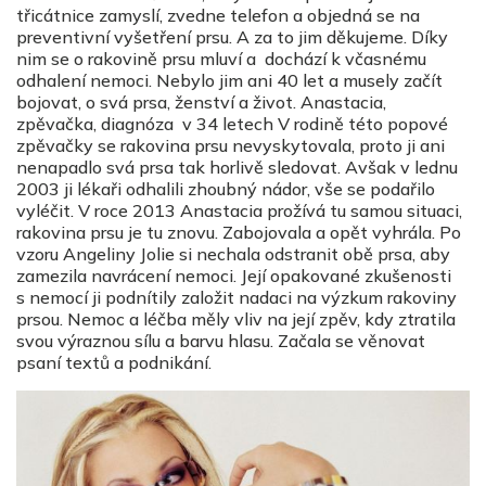
třicátnice zamyslí, zvedne telefon a objedná se na
preventivní vyšetření prsu. A za to jim děkujeme. Díky
nim se o rakovině prsu mluví a dochází k včasnému
odhalení nemoci. Nebylo jim ani 40 let a musely začít
bojovat, o svá prsa, ženství a život. Anastacia,
zpěvačka, diagnóza v 34 letech V rodině této popové
zpěvačky se rakovina prsu nevyskytovala, proto ji ani
nenapadlo svá prsa tak horlivě sledovat. Avšak v lednu
2003 ji lékaři odhalili zhoubný nádor, vše se podařilo
vyléčit. V roce 2013 Anastacia prožívá tu samou situaci,
rakovina prsu je tu znovu. Zabojovala a opět vyhrála. Po
vzoru Angeliny Jolie si nechala odstranit obě prsa, aby
zamezila navrácení nemoci. Její opakované zkušenosti
s nemocí ji podnítily založit nadaci na výzkum rakoviny
prsou. Nemoc a léčba měly vliv na její zpěv, kdy ztratila
svou výraznou sílu a barvu hlasu. Začala se věnovat
psaní textů a podnikání.