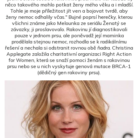
něco takového mohlo potkat ženy mého věku a i mladší.
Tohle je moje příležitost jít ven a bojovat tvrdě, aby
ženy nemoc odhalily včas." Bujné poprsí herečky, kterou
všichni známe jako Melounka ze seriálu Ženatý se
závazky, ji proslavovalo. Rakovinu jí diagnostikovali
pouze v jednom prsu, ale poněvadž její maminka
prodělala stejnou nemoc, rozhodla se k radikálnímu
řešení a nechala si odstranit rovnou obě ňadra. Christina
Applegate založila charitativní organizaci Right Action
for Women, která se snaží pomoci ženám s rakovinou
prsu nebo se u nich vyskytuje genová mutace BRCA-1
(dědičný gen rakoviny prsu).