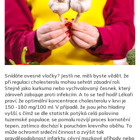
Snídáte ovesné vločky? Jestli ne, měli byste vědět, že
při regulaci cholesterolu mohou sehrát zásadní roli.
Stejně jako kurkuma nebo vychvalovaný česnek, který
zároveň zabojuje proti infekcím. A to se teď hodí! Lékaři
praví, že optimální koncentrace cholesterolu v krvi je
150 -180 mg/100 ml. V případě, že jsou jeho hladiny
vyšší, s čímž se dle statistik potýká celá polovina
tuzemské populace, se pomalu rozvíjí proces kornatění
tepen, zatímco dochází k poruchám krevního oběhu. To
může ochromit srdeční činnost a zvýšit tak
pravděpodobnost infarktu, cévní mozkové příhody nebo