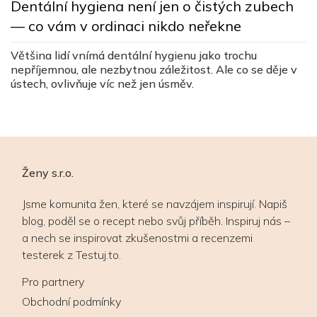
Dentální hygiena není jen o čistých zubech
s
— co vám v ordinaci nikdo neřekne
c
ez
Většina lidí vnímá dentální hygienu jako trochu
Lé
nepříjemnou, ale nezbytnou záležitost. Ale co se děje v
v
ústech, ovlivňuje víc než jen úsměv.
v
Ženy s.r.o.
Jsme komunita žen, které se navzájem inspirují. Napiš
blog, poděl se o recept nebo svůj příběh. Inspiruj nás –
a nech se inspirovat zkušenostmi a recenzemi
testerek z Testuj.to.
Pro partnery
Obchodní podmínky