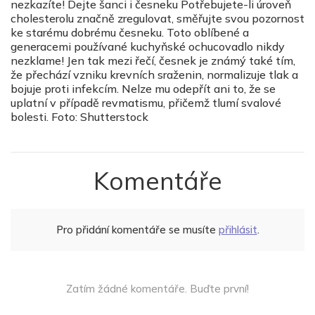
nezkazíte! Dejte šanci i česneku Potřebujete-li úroveň
cholesterolu značně zregulovat, směřujte svou pozornost
ke starému dobrému česneku. Toto oblíbené a
generacemi používané kuchyňské ochucovadlo nikdy
nezklame! Jen tak mezi řečí, česnek je známý také tím,
že přechází vzniku krevních sraženin, normalizuje tlak a
bojuje proti infekcím. Nelze mu odepřít ani to, že se
uplatní v případě revmatismu, přičemž tlumí svalové
bolesti. Foto: Shutterstock
Komentáře
Pro přidání komentáře se musíte
přihlásit
.
Zatím žádné komentáře. Buďte první!