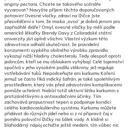
anginy pectoris. Chcete se takového scénáře
vyvarovat? Navyšte příjem těchto doporučovaných
potravin! Ovesné vločky, zdraví na lžičce Jste
přesvědčení o tom, že miska „ovsa“ je dobrá jenom pro
zapřisáhlé diáře? Omyl, ovesné vločky by měli podle
americké lékařky Brendy Davy z Coloradské státní
univerzity jíst úplně všichni. Vlastní výzkum této
zdravotnice odhalil skutečnost, že pravidelní
konzumenti sypkého obilného výrobku zpravidla
vykazují nižší hladiny cholesterolu. Tedy alespoň oproti
jedincům, kteří se mu obloukem vyhýbají. Celé tajemství
spočívá v jeho vysokém podílu vlákniny, jež reguluje
vstřebávání tuků. Nepodceňujte ani kurkumu Koření,
jemuž se často říká indický šafrán, je také spolehlivým
prostředkem, který vás před zdravotními komplikacemi
pomůže uchránit. Nabízí totiž aktivní látku kurkumin s
protizánětlivými a antioxidačními účinky. Tím
zachovává propustnost tepen a podporuje kondici
celého kardiovaskulárního systému. Kurkumu můžete
přidávat do různých jídel nebo si z ní připravit čaj v
poměru poloviční lžičky na šálek vody. A klidně si
blahodárný nápoj ochuťte ještě medem, tím vůbec nic