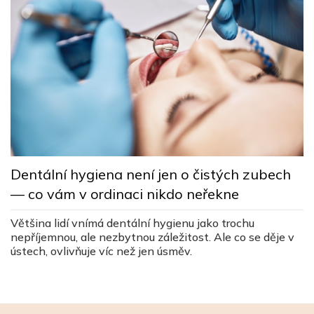
L
Dentální hygiena není jen o čistých zubech
s
— co vám v ordinaci nikdo neřekne
c
ez
Většina lidí vnímá dentální hygienu jako trochu
Lé
nepříjemnou, ale nezbytnou záležitost. Ale co se děje v
v
ústech, ovlivňuje víc než jen úsměv.
v