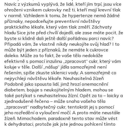
Navíc z výzkumů vyplývá, že lidé, kteří jím trpí, jsou více
ohroženi vznikem cukrovky než ti, kteří mají krevní tlak
v normě. Vzhledem k tomu, že hypertenze nemá žádné
příznaky, nepodceňujte preventivní návštěvy
praktického lékaře, který vám tlak změří. Záchvaty
hladu Sice jste před chvílí dojedli, ale zase máte pocit, že
byste si klidně dali ještě další pořádnou porci navíc?
Připadá vám, že vlastně nikdy neukojíte svůj hlad? I to
může být jeden z příznaků, že nemáte k cukrovce
daleko. Může za to fakt, že vaše tělo nedokáže
efektivně s pomocí inzulinu „zpracovat“ cukr, který vám
koluje v těle. Další „nášup“ jídla samozřejmě není
řešením, spíše zkuste sklenici vody. A samozřejmě co
nejrychleji návštěvu lékaře. Neuhasitelná žízeň
Podobně jako spousta lidí, jimž hrozí onemocnění
diabetem, bojuje s neukojitelným hladem, mohou se
také potýkat s neuhasitelnou žízní. Opět za to – laicky a
zjednodušeně řečeno – může snaha vašeho těla
„zpracovat“ nadbytečný cukr, tentokrát jej s pomocí
jeho rozředění a vyloučení močí. A proto máte neustále
žízeň. Mimochodem, paradoxně tento stav může vést
k dehydrataci, protože jak jste jednou pohlcení tímto