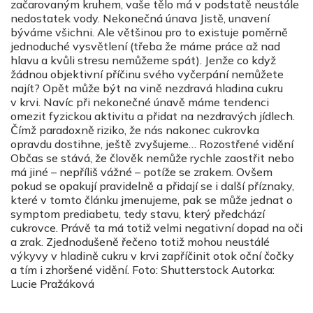
začarovaným kruhem, vaše tělo má v podstatě neustále
nedostatek vody. Nekonečná únava Jistě, unavení
býváme všichni. Ale většinou pro to existuje poměrně
jednoduché vysvětlení (třeba že máme práce až nad
hlavu a kvůli stresu nemůžeme spát). Jenže co když
žádnou objektivní příčinu svého vyčerpání nemůžete
najít? Opět může být na vině nezdravá hladina cukru
v krvi. Navíc při nekonečné únavě máme tendenci
omezit fyzickou aktivitu a přidat na nezdravých jídlech.
Čímž paradoxně riziko, že nás nakonec cukrovka
opravdu dostihne, ještě zvyšujeme… Rozostřené vidění
Občas se stává, že člověk nemůže rychle zaostřit nebo
má jiné – nepříliš vážné – potíže se zrakem. Ovšem
pokud se opakují pravidelně a přidají se i další příznaky,
které v tomto článku jmenujeme, pak se může jednat o
symptom prediabetu, tedy stavu, který předchází
cukrovce. Právě ta má totiž velmi negativní dopad na oči
a zrak. Zjednodušeně řečeno totiž mohou neustálé
výkyvy v hladině cukru v krvi zapříčinit otok oční čočky
a tím i zhoršené vidění. Foto: Shutterstock Autorka:
Lucie Pražáková