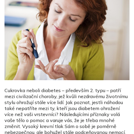
Cukrovka neboli diabetes – především 2. typu – patří
mezi civilizační choroby, jež kvůli nezdravému životnímu
stylu ohrožují stále více lidí. Jak poznat, jestli náhodou
také nepatříte mezi ty, kteří jsou diabetem ohrožení
více než vaši vrstevníci? Následujícími příznaky volá
vaše tělo o pomoc a varuje vás, že je třeba mnohé
změnit. Vysoký krevní tlak Sám o sobě je poměrně
nebezpečnou, ale bohužel stále podceňovanou nemocí.