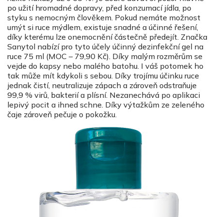
po užití hromadné dopravy, před konzumací jídla, po
styku s nemocným člověkem. Pokud nemáte možnost
umýt si ruce mýdlem, existuje snadné a účinné řešení,
díky kterému lze onemocnění částečně předejít. Značka
Sanytol nabízí pro tyto účely účinný dezinfekční gel na
ruce 75 ml (MOC – 79,90 Kč). Díky malým rozměrům se
vejde do kapsy nebo malého batohu. I váš potomek ho
tak může mít kdykoli s sebou. Díky trojímu účinku ruce
jednak čistí, neutralizuje zápach a zároveň odstraňuje
99,9 % virů, bakterií a plísní. Nezanechává po aplikaci
lepivý pocit a ihned schne. Díky výtažkům ze zeleného
čaje zároveň pečuje o pokožku.