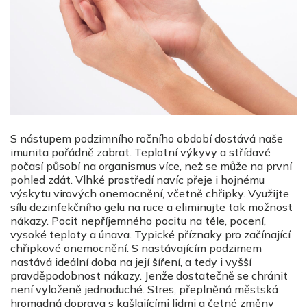
S nástupem podzimního ročního období dostává naše
imunita pořádně zabrat. Teplotní výkyvy a střídavé
počasí působí na organismus více, než se může na první
pohled zdát. Vlhké prostředí navíc přeje i hojnému
výskytu virových onemocnění, včetně chřipky. Využijte
sílu dezinfekčního gelu na ruce a eliminujte tak možnost
nákazy. Pocit nepříjemného pocitu na těle, pocení,
vysoké teploty a únava. Typické příznaky pro začínající
chřipkové onemocnění. S nastávajícím podzimem
nastává ideální doba na její šíření, a tedy i vyšší
pravděpodobnost nákazy. Jenže dostatečně se chránit
není vyloženě jednoduché. Stres, přeplněná městská
hromadná doprava s kašlajícími lidmi a četné změny