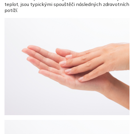
teplot, jsou typickými spouštěči následných zdravotních
potíží.