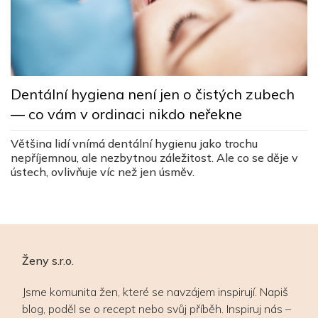
L
Dentální hygiena není jen o čistých zubech
s
— co vám v ordinaci nikdo neřekne
c
ez
Většina lidí vnímá dentální hygienu jako trochu
Lé
nepříjemnou, ale nezbytnou záležitost. Ale co se děje v
v
ústech, ovlivňuje víc než jen úsměv.
v
Ženy s.r.o.
Jsme komunita žen, které se navzájem inspirují. Napiš
blog, poděl se o recept nebo svůj příběh. Inspiruj nás –