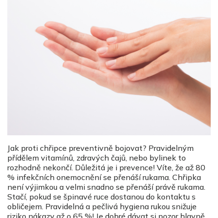
Jak proti chřipce preventivně bojovat? Pravidelným
přídělem vitamínů, zdravých čajů, nebo bylinek to
rozhodně nekončí. Důležitá je i prevence! Víte, že až 80
% infekčních onemocnění se přenáší rukama. Chřipka
není výjimkou a velmi snadno se přenáší právě rukama.
Stačí, pokud se špinavé ruce dostanou do kontaktu s
obličejem. Pravidelná a pečlivá hygiena rukou snižuje
riziko nákazy až o 65 %! Je dobré dávat si pozor hlavně