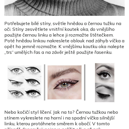
Potřebujete bílé stíny, světle hnědou a černou tužku na
oči. Stíny zesvětlete vnitřní koutek oka, do vnějšího
použijte černou linku a lehce ji rozmažte štětečkem.
Poté hnědou linkou nakreslete oblouk nad záhyb víčka a
opět ho jemně rozmažte. K vnějšímu koutku oka nalepte
„trs“ umělých řas a na závěr ještě použijte řasenku.
Nebo kočičí styl líčení. Jak na to? Černou tužkou nebo
stínem vykreslete na horní i na spodní víčka silnější
linku, kterou protáhnete směrem k obočí. V tomto