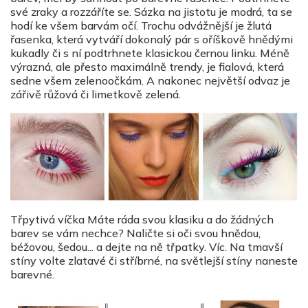
své zraky a rozzáříte se. Sázka na jistotu je modrá, ta se
hodí ke všem barvám očí. Trochu odvážnější je žlutá
řasenka, která vytváří dokonalý pár s oříškově hnědými
kukadly či s ní podtrhnete klasickou černou linku. Méně
výrazná, ale přesto maximálně trendy, je fialová, která
sedne všem zelenoočkám. A nakonec největší odvaz je
zářivě růžová či limetkově zelená.
Třpytivá víčka Máte ráda svou klasiku a do žádných
barev se vám nechce? Naličte si oči svou hnědou,
béžovou, šedou... a dejte na ně třpatky. Víc. Na tmavší
stíny volte zlatavé či stříbrné, na světlejší stíny naneste
barevné.