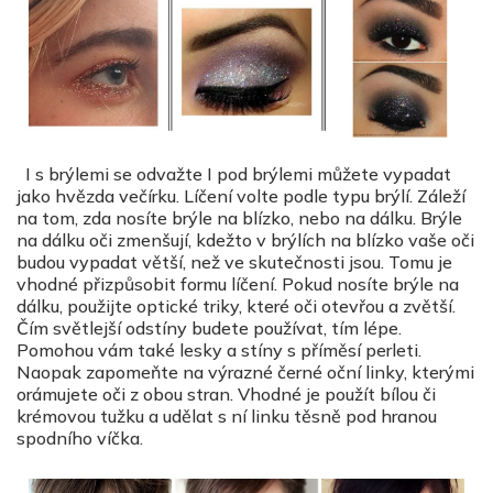
I s brýlemi se odvažte I pod brýlemi můžete vypadat
jako hvězda večírku. Líčení volte podle typu brýlí. Záleží
na tom, zda nosíte brýle na blízko, nebo na dálku. Brýle
na dálku oči zmenšují, kdežto v brýlích na blízko vaše oči
budou vypadat větší, než ve skutečnosti jsou. Tomu je
vhodné přizpůsobit formu líčení. Pokud nosíte brýle na
dálku, použijte optické triky, které oči otevřou a zvětší.
Čím světlejší odstíny budete používat, tím lépe.
Pomohou vám také lesky a stíny s příměsí perleti.
Naopak zapomeňte na výrazné černé oční linky, kterými
orámujete oči z obou stran. Vhodné je použít bílou či
krémovou tužku a udělat s ní linku těsně pod hranou
spodního víčka.