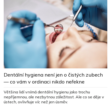
L
Dentální hygiena není jen o čistých zubech
s
— co vám v ordinaci nikdo neřekne
c
ez
Většina lidí vnímá dentální hygienu jako trochu
Lé
nepříjemnou, ale nezbytnou záležitost. Ale co se děje v
v
ústech, ovlivňuje víc než jen úsměv.
v