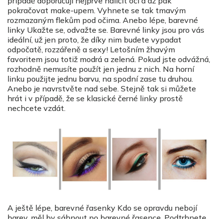
případě doporučuji nejprve nalíčit oči a až pak
pokračovat make-upem. Vyhnete se tak tmavým
rozmazaným flekům pod očima. Anebo lépe, barevné
linky Ukažte se, odvažte se. Barevné linky jsou pro vás
ideální, už jen proto, že díky nim budete vypadat
odpočatě, rozzářeně a sexy! Letošním žhavým
favoritem jsou totiž modrá a zelená. Pokud jste odvážná,
rozhodně nemusíte použít jen jednu z nich. Na horní
linku použijte jednu barvu, na spodní zase tu druhou.
Anebo je navrstvěte nad sebe. Stejně tak si můžete
hrát i v případě, že se klasické černé linky prostě
nechcete vzdát.
A ještě lépe, barevné řasenky Kdo se opravdu nebojí
barev, měl by sáhnout po barevné řasence. Podtrhnete