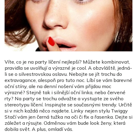
Víte, co je na party líčení nejlepší? Můžete kombinovat,
pravidla se uvolňují a výrazné je cool. A obzvláště, jedná-
li se o silvestrovskou oslavu. Nebojte se jít trochu do
extravagance, alespoň pro tuto noc. Líbí se vám barevné
oční stíny, ale na denní nošení vám přijdou moc
výrazné? Stejně tak i silnější oční linka, nebo červené
rty? Na party se trochu odvažte a vystupte ze svého
stereotypu líčení. Inspirujte se současnými trendy. Určitě
si v nich každá něco najdete. Linky nejen stylu Twiggy
Stačí vám jen černá tužka na oči či fix a řasenka. Dejte si
záležet a rýsujte. Odměnou vám bude look ženy, která
dobila svět. A plus, omladí vás.