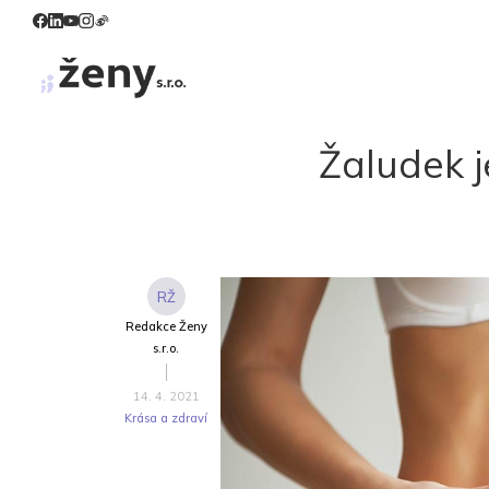
Žaludek 
RŽ
Redakce Ženy
s.r.o.
14. 4. 2021
Krása a zdraví