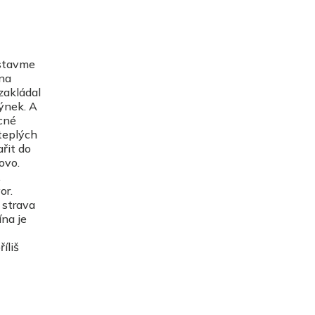
dstavme
mna
zakládal
hýnek. A
ocné
teplých
řit do
ovo.
.
or.
 strava
ína je
íliš