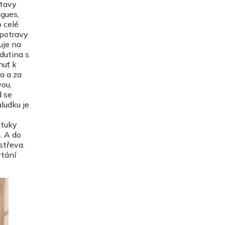
stavy
igues,
 celé
 potravy
uje na
 dutina s
huť k
la a za
vou,
d se
ludku je
 tuky
. A do
střeva.
ytání