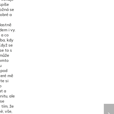
spíše
Možná se
dobré a
vlastně
dem i vy.
 a co
oba, kdy
 Když se
se to s
 může
tomto
u
 pod
teré mě
te si
o
at a
itu, ale
 se
 tím, že
r, vše,