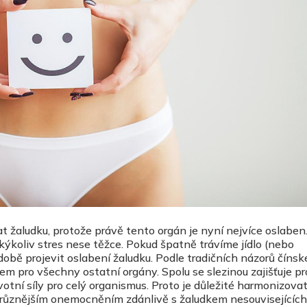
žaludku, protože právě tento orgán je nyní nejvíce oslaben.
kýkoliv stres nese těžce. Pokud špatně trávíme jídlo (nebo
obě projevit oslabení žaludku. Podle tradičních názorů čínsk
em pro všechny ostatní orgány. Spolu se slezinou zajišťuje pr
votní síly pro celý organismus. Proto je důležité harmonizova
jrůznějším onemocněním zdánlivě s žaludkem nesouvisejících