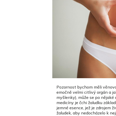
Pozornost bychom měli věnovat 
emočně velmi citlivý orgán a ja
myšlenky), může se po nějaké d
medicíny je čchi žaludku základ
jemné esence, jež je zdrojem ži
žaludek, aby nedocházelo k ne