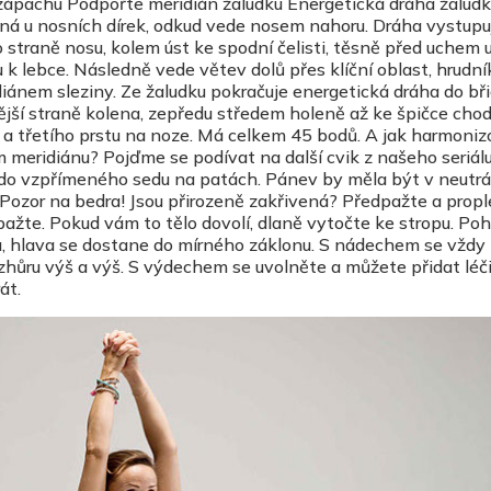
 zápachu Podpořte meridián žaludku Energetická dráha žalud
íná u nosních dírek, odkud vede nosem nahoru. Dráha vystupu
 straně nosu, kolem úst ke spodní čelisti, těsně před uchem
k lebce. Následně vede větev dolů přes klíční oblast, hrudní
diánem sleziny. Ze žaludku pokračuje energetická dráha do bř
ší straně kolena, zepředu středem holeně až ke špičce chodi
 a třetího prstu na noze. Má celkem 45 bodů. A jak harmoniz
meridiánu? Pojďme se podívat na další cvik z našeho seriálu
do vzpřímeného sedu na patách. Pánev by měla být v neutrá
. Pozor na bedra! Jsou přirozeně zakřivená? Předpažte a propl
ažte. Pokud vám to tělo dovolí, dlaně vytočte ke stropu. Poh
u, hlava se dostane do mírného záklonu. S nádechem se vždy
hůru výš a výš. S výdechem se uvolněte a můžete přidat léč
át.