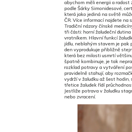
abychom měli energii a radost 
podle Šárky Simonidesové, cert
která jako jediná na světě můž
ČR. Více informací najdete na 
Tradiční názory čínské medicín
tři části: horní žaludeční dutin
vratníkem. Hlavní funkcí žaludk
jídlu, neblahým stavem je pak po
den vyprodukuje přibližně stej
která bez milosti usmrtí většinu 
špatně kombinuje, je tak nepra
rozklad potravy a vytváření pos
pravidelně stahují, aby rozmačk
vydrží v žaludku až šest hodin,
třetice žaludek řídí průchodnos
Jestliže potrava v žaludku stag
nebo zvracení.