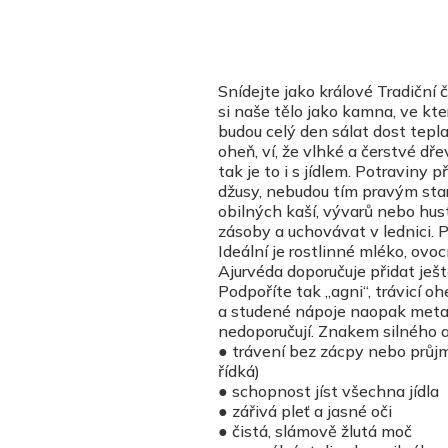
Snídejte jako králové Tradiční
si naše tělo jako kamna, ve kt
budou celý den sálat dost tepla
oheň, ví, že vlhké a čerstvé dř
tak je to i s jídlem. Potraviny 
džusy, nebudou tím pravým sta
obilných kaší, vývarů nebo hus
zásoby a uchovávat v lednici. P
Ideální je rostlinné mléko, ov
Ajurvéda doporučuje přidat ještě
Podpoříte tak „agni“, trávicí o
a studené nápoje naopak metabo
nedoporučují. Znakem silného a
● trávení bez zácpy nebo průjmu
řídká)
● schopnost jíst všechna jídla
● zářivá pleť a jasné oči
● čistá, slámově žlutá moč