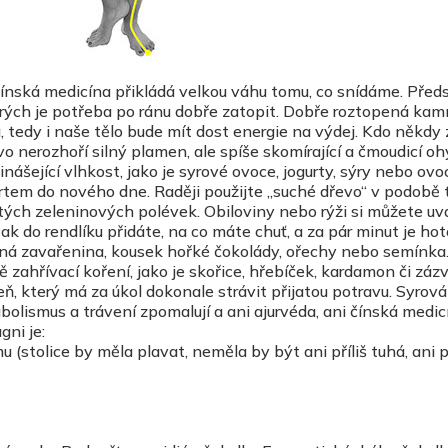
 čínská medicína přikládá velkou váhu tomu, co snídáme. Pře
erých je potřeba po ránu dobře zatopit. Dobře roztopená ka
, tedy i naše tělo bude mít dost energie na výdej. Kdo někdy 
evo nerozhoří silný plamen, ale spíše skomírající a čmoudicí o
přinášející vlhkost, jako je syrové ovoce, jogurty, sýry nebo ov
rtem do nového dne. Raději použijte „suché dřevo“ v podobě 
tých zeleninových polévek. Obiloviny nebo rýži si můžete uva
ak do rendlíku přidáte, na co máte chuť, a za pár minut je hot
ocná zavařenina, kousek hořké čokolády, ořechy nebo semínka
 zahřívací koření, jako je skořice, hřebíček, kardamon či zázv
heň, který má za úkol dokonale strávit přijatou potravu. Syrová
lismus a trávení zpomalují a ani ajurvéda, ani čínská medic
gni je:
 (stolice by měla plavat, neměla by být ani příliš tuhá, ani př