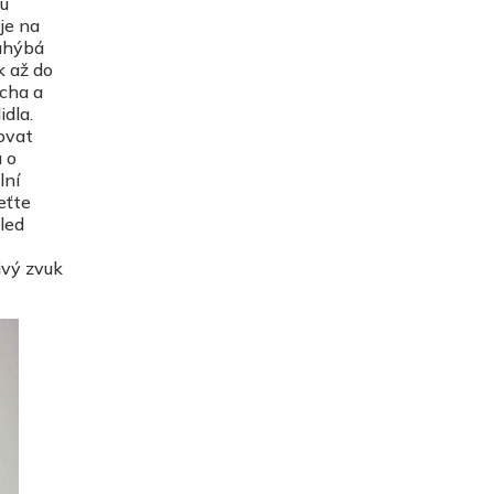
ku
je na
 uhýbá
k až do
icha a
dla.
ovat
 o
lní
eťte
led
ivý zvuk