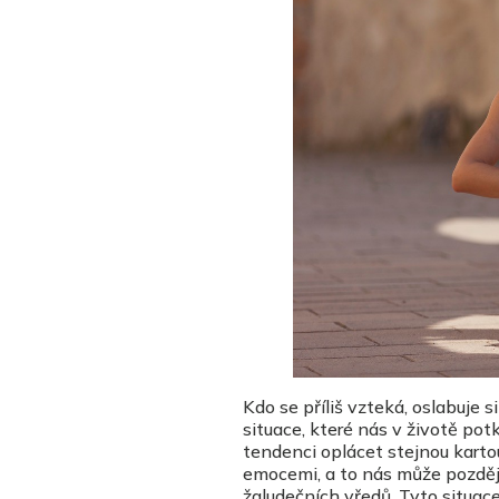
Kdo se příliš vzteká, oslabuje 
situace, které nás v životě po
tendenci oplácet stejnou kart
emocemi, a to nás může později
žaludečních vředů. Tyto situace