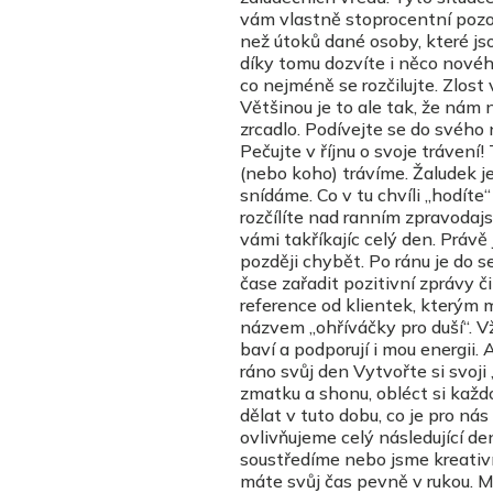
vám vlastně stoprocentní pozo
než útoků dané osoby, které jso
díky tomu dozvíte i něco novéh
co nejméně se rozčilujte. Zlost 
Většinou je to ale tak, že nám
zrcadlo. Podívejte se do svého 
Pečujte v říjnu o svoje trávení!
(nebo koho) trávíme. Žaludek j
snídáme. Co v tu chvíli „hodíte“
rozčílíte nad ranním zpravodaj
vámi takříkajíc celý den. Právě
později chybět. Po ránu je do s
čase zařadit pozitivní zprávy č
reference od klientek, kterým 
názvem „ohříváčky pro duší“. V
baví a podporují i mou energii
ráno svůj den Vytvořte si svoj
zmatku a shonu, obléct si každo
dělat v tuto dobu, co je pro n
ovlivňujeme celý následující de
soustředíme nebo jsme kreativn
máte svůj čas pevně v rukou. M