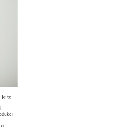
 Je to
é
odukci
t
 a