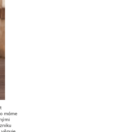
t
sto máme
enými
vzniku
, věnuje