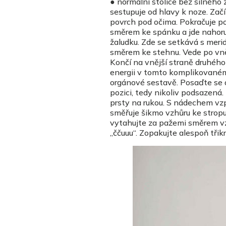
● normální stolice bez silného
sestupuje od hlavy k noze. Zač
povrch pod očima. Pokračuje po
směrem ke spánku a jde nahoru 
žaludku. Zde se setkává s meri
směrem ke stehnu. Vede po vněj
Končí na vnější straně druhého
energii v tomto komplikovaném 
orgánové sestavě. Posaďte se 
pozici, tedy nikoliv podsazená
prsty na rukou. S nádechem vzp
směřuje šikmo vzhůru ke strop
vytahujte za pažemi směrem vz
„ččuuu“. Zopakujte alespoň třikr