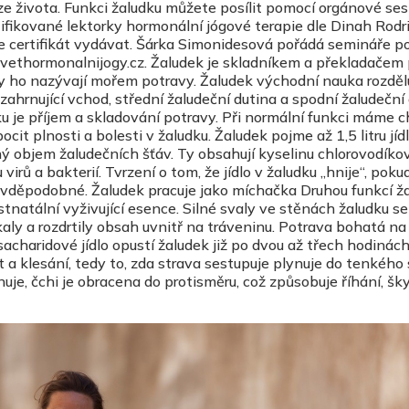
ze života. Funkci žaludku můžete posílit pomocí orgánové se
ifikované lektorky hormonální jógové terapie dle Dinah Rodr
e certifikát vydávat. Šárka Simonidesová pořádá semináře po
svethormonalnijogy.cz. Žaludek je skladníkem a překladačem
y ho nazývají mořem potravy. Žaludek východní nauka rozděl
a zahrnující vchod, střední žaludeční dutina a spodní žaludeční
u je příjem a skladování potravy. Při normální funkci máme c
cit plnosti a bolesti v žaludku. Žaludek pojme až 1,5 litru jíd
ný objem žaludečních šťáv. Ty obsahují kyselinu chlorovodíko
virů a bakterií. Tvrzení o tom, že jídlo v žaludku „hnije“, poku
vděpodobné. Žaludek pracuje jako míchačka Druhou funkcí ža
tnatální vyživující esence. Silné svaly ve stěnách žaludku se
aly a rozdrtily obsah uvnitř na tráveninu. Potrava bohatá na
 sacharidové jídlo opustí žaludek již po dvou až třech hodinách
t a klesání, tedy to, zda strava sestupuje plynuje do tenkého 
nuje, čchi je obracena do protisměru, což způsobuje říhání, šk