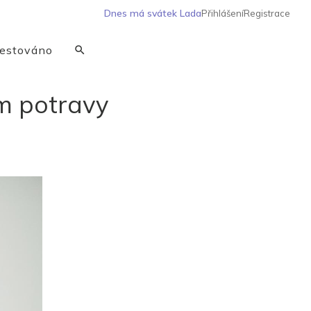
Dnes má svátek
Lada
Přihlášení
Registrace
estováno
m potravy