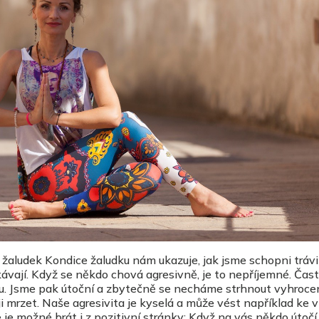
si žaludek Kondice žaludku nám ukazuje, jak jsme schopni trávi
tkávají. Když se někdo chová agresivně, je to nepříjemné. Ča
ou. Jsme pak útoční a zbytečně se necháme strhnout vyhroc
 mrzet. Naše agresivita je kyselá a může vést například ke 
 je možné brát i z pozitivní stránky: Když na vás někdo útočí